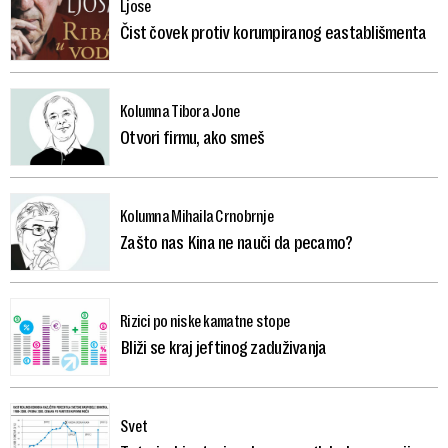
Ljose
Čist čovek protiv korumpiranog eastablišmenta
Kolumna Tibora Jone
Otvori firmu, ako smeš
Kolumna Mihaila Crnobrnje
Zašto nas Kina ne nauči da pecamo?
Rizici po niske kamatne stope
Bliži se kraj jeftinog zaduživanja
Svet