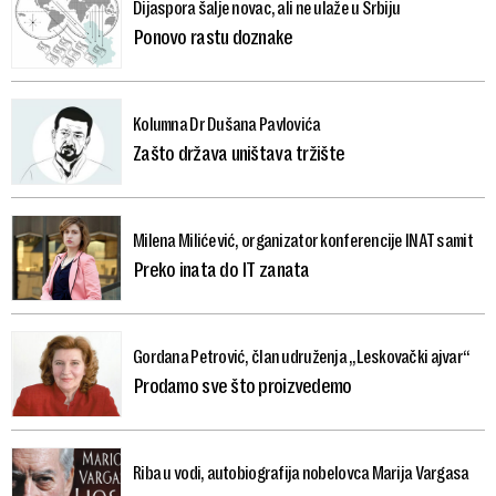
Dijaspora šalje novac, ali ne ulaže u Srbiju
Ponovo rastu doznake
Kolumna Dr Dušana Pavlovića
Zašto država uništava tržište
Milena Milićević, organizator konferencije INAT samit
Preko inata do IT zanata
Gordana Petrović, član udruženja „Leskovački ajvar“
Prodamo sve što proizvedemo
Riba u vodi, autobiografija nobelovca Marija Vargasa