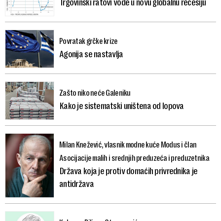
Trgovinski ratovi vode u novu globalnu recesiju
Povratak grčke krize
Agonija se nastavlja
Zašto niko neće Galeniku
Kako je sistematski uništena od lopova
Milan Knežević, vlasnik modne kuće Modus i član
Asocijacije malih i srednjih preduzeća i preduzetnika
Država koja je protiv domaćih privrednika je
antidržava