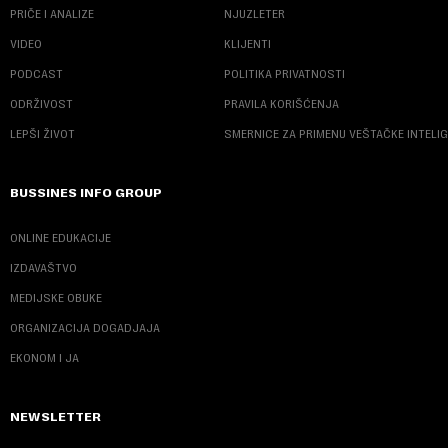
PRIČE I ANALIZE
NJUZLETER
VIDEO
KLIJENTI
PODCAST
POLITIKA PRIVATNOSTI
ODRŽIVOST
PRAVILA KORIŠĆENJA
LEPŠI ŽIVOT
SMERNICE ZA PRIMENU VEŠTAČKE INTELI
BUSSINES INFO GROUP
ONLINE EDUKACIJE
IZDAVAŠTVO
MEDIJSKE OBUKE
ORGANIZACIJA DOGADJAJA
EKONOM I JA
NEWSLETTER