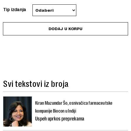
through
Tip izdanja
200 RSD
DODAJ U KORPU
Svi tekstovi iz broja
Kiran Mazumdar Šo, osnivačica farmaceutske
kompanije Biocon u Indiji
Uspeh uprkos preprekama