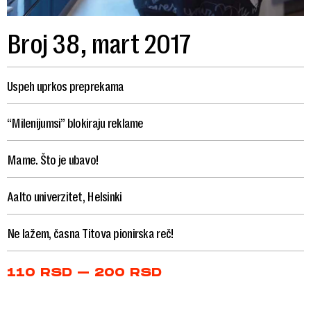
Broj 38, mart 2017
Uspeh uprkos preprekama
“Milenijumsi” blokiraju reklame
Mame. Što je ubavo!
Aalto univerzitet, Helsinki
Ne lažem, časna Titova pionirska reč!
Price
110
RSD
–
200
RSD
range:
110 RSD