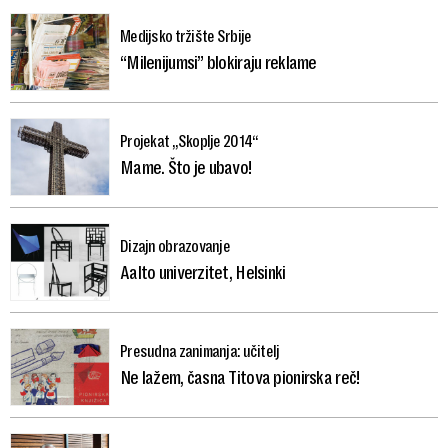
Medijsko tržište Srbije
“Milenijumsi” blokiraju reklame
Projekat „Skoplje 2014“
Mame. Što je ubavo!
Dizajn obrazovanje
Aalto univerzitet, Helsinki
Presudna zanimanja: učitelj
Ne lažem, časna Titova pionirska reč!