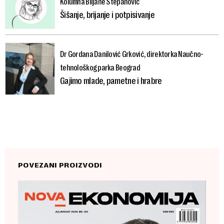
Kolumna Biljane Stepanović
Šišanje, brijanje i potpisivanje
Dr Gordana Danilović Grković, direktorka Naučno-
tehnološkog parka Beograd
Gajimo mlade, pametne i hrabre
POVEZANI PROIZVODI