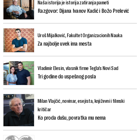
Naša istorija je istorija zatiranja pameti
Razgovor: Dijana Ivanov Kadić i Božo Prelević
Uroš Mijalković, Fakultet Organizacionih Nauka
Za najbolje uvek ima mesta
Vladimir Elesin, vlasnik firme Tegla’s Novi Sad
Tri godine do uspešnog posla
Milan Vlajčić, novinar, esejista, književni i filmski
kritičar
Ko proda dušu, povratka mu nema