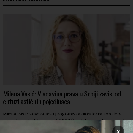
Milena Vasić: Vladavina prava u Srbiji zavisi od
entuzijastičnih pojedinaca
Milena Vasić, advokatica i programska direktorka Komiteta
pravnika za ljudska prava (YUCOM), već duže od decenije nalazi
se na prvoj liniji odbrane građanskih sloboda,
x