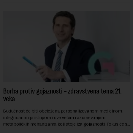
Borba protiv gojaznosti – zdravstvena tema 21.
veka
Budućnost će biti obeležena personalizovanom medicinom,
integrisanim pristupom i sve većim razumevanjem
metaboličkih mehanizama koji stoje iza gojaznosti. Fokus će se
sve više pomerati sa posledica na uzroke...