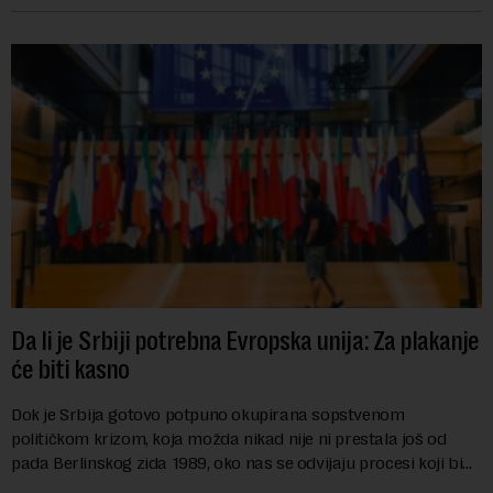
Da li je Srbiji potrebna Evropska unija: Za plakanje
će biti kasno
Dok je Srbija gotovo potpuno okupirana sopstvenom
političkom krizom, koja možda nikad nije ni prestala još od
pada Berlinskog zida 1989, oko nas se odvijaju procesi koji bi
mogli da promene geopolitičku arhi...