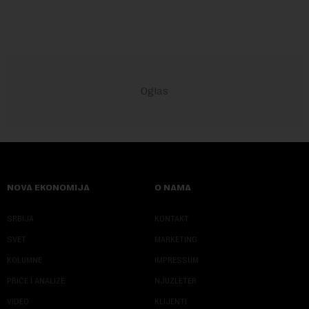
NOVA EKONOMIJA
O NAMA
SRBIJA
KONTAKT
SVET
MARKETING
KOLUMNE
IMPRESSUM
PRIČE I ANALIZE
NJUZLETER
VIDEO
KLIJENTI