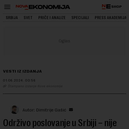
SHOP
SRBIJA
SVET
PRIČE I ANALIZE
SPECIJALI
PRESS AKADEMIJA
VESTI IZ IZDANJA
01.06.2024.
00:56
Štampano izdanje Nove ekonomije
Autor: Dimitrije Gašić
Održivo poslovanje u Srbiji – nije