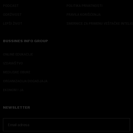
PODCAST
POLITIKA PRIVATNOSTI
ODRŽIVOST
PRAVILA KORIŠĆENJA
LEPŠI ŽIVOT
SMERNICE ZA PRIMENU VEŠTAČKE INTELI
BUSSINES INFO GROUP
ONLINE EDUKACIJE
IZDAVAŠTVO
MEDIJSKE OBUKE
ORGANIZACIJA DOGADJAJA
EKONOM I JA
NEWSLETTER