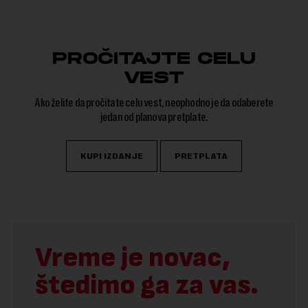
PROČITAJTE CELU
VEST
Ako želite da pročitate celu vest, neophodno je da odaberete
jedan od planova pretplate.
KUPI IZDANJE
PRETPLATA
Vreme je novac,
štedimo ga za vas.