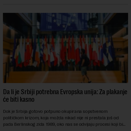
karije...
Da li je Srbiji potrebna Evropska unija: Za plakanje
će biti kasno
Dok je Srbija gotovo potpuno okupirana sopstvenom
političkom krizom, koja možda nikad nije ni prestala još od
pada Berlinskog zida 1989, oko nas se odvijaju procesi koji bi
mogli da promene geopolitičku arhi...