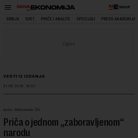
SHOP
SRBIJA
SVET
PRIČE I ANALIZE
SPECIJALI
PRESS AKADEMIJA
VESTI IZ IZDANJA
31.08.2018.
16:07
Autor: Aleksandar Žič
Priča o jednom „zaboravljenom“
narodu