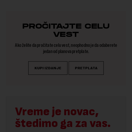
PROČITAJTE CELU
VEST
Ako želite da pročitate celu vest, neophodno je da odaberete
jedan od planova pretplate.
KUPI IZDANJE
PRETPLATA
Vreme je novac,
štedimo ga za vas.