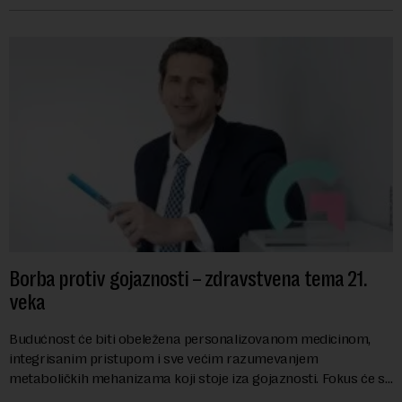
Borba protiv gojaznosti – zdravstvena tema 21.
veka
Budućnost će biti obeležena personalizovanom medicinom,
integrisanim pristupom i sve većim razumevanjem
metaboličkih mehanizama koji stoje iza gojaznosti. Fokus će se
sve više pomerati sa posledica na uzroke...