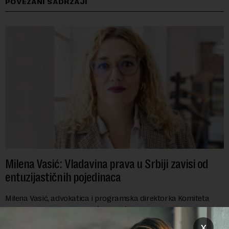
POVEZANI SADRŽAJI
Milena Vasić: Vladavina prava u Srbiji zavisi od
entuzijastičnih pojedinaca
Milena Vasić, advokatica i programska direktorka Komiteta
pravnika za ljudska prava (YUCOM), već duže od decenije nalazi
se na prvoj liniji odbrane građanskih sloboda,
x