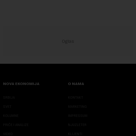
NOVA EKONOMIJA
O NAMA
SRBIJA
KONTAKT
SVET
MARKETING
KOLUMNE
IMPRESSUM
PRIČE I ANALIZE
NJUZLETER
VIDEO
KLIJENTI