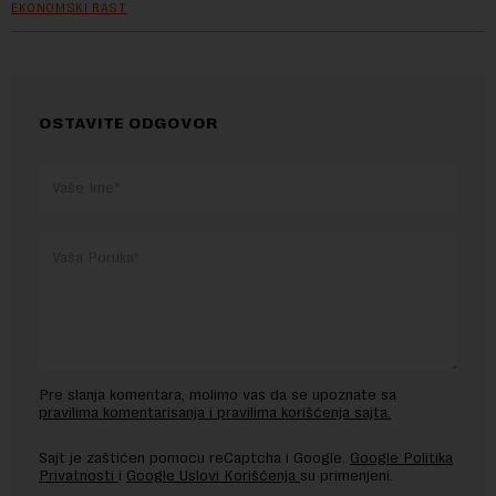
EKONOMSKI RAST
OSTAVITE ODGOVOR
Pre slanja komentara, molimo vas da se upoznate sa
pravilima komentarisanja i pravilima korišćenja sajta.
Sajt je zaštićen pomocu reCaptcha i Google.
Google Politika
Privatnosti
i
Google Uslovi Korišćenja
su primenjeni.