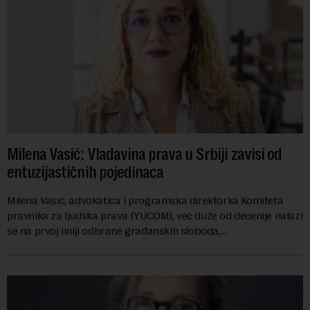
Milena Vasić: Vladavina prava u Srbiji zavisi od
entuzijastičnih pojedinaca
Milena Vasić, advokatica i programska direktorka Komiteta
pravnika za ljudska prava (YUCOM), već duže od decenije nalazi
se na prvoj liniji odbrane građanskih sloboda,
marginalizovanih grupa, žrtava diskrimi...