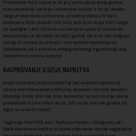
Predsednik Vučić izjavio je da je u planu da do kraja godine
budu povećane i penzije i minimalne zarade, a da će, ukoliko
njegove ideje budu prihvaćene, prosečna plata u Srbiji u
decembru 2026. iznositi 1.147 evra, dok bi do kraja 2027. mogla
da dostigne 1.400. Da bi se ovo ostvarilo plate bi morale da
eksplodiraju za 59 odsto do 2027. godine. Da bi to bilo moguće,
zemlja bi morala da privuče i veće količine investicija od
uobičajenih, ali u vremenu velikog svetskog trgovinskog rata,
investitori su veoma oprezni.
RASPRŠIVANJE ILUZIJE NAPRETKA
Bruto društveni proizvod (BDP) je već revidiran nadole od
strane svih finansijskih institucija, domaćih i stranih. Ministar
finansija Siniša Mali nije imao komentar na ove revizije, dok je
predsednik države rekao da će „biti manji rast ove godine, ali
sigurno iznad tri odsto“.
I agencija Fitch (Fič), kao i Rajfajzen banka u Beogradu, ali i
Bečki ekonomski institut su posle objavljene revizije naglasili da
nas može očekivati i gora godina. Oni su svi snizili svoje