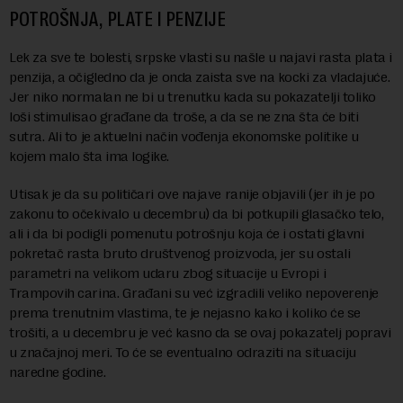
POTROŠNJA, PLATE I PENZIJE
Lek za sve te bolesti, srpske vlasti su našle u najavi rasta plata i
penzija, a očigledno da je onda zaista sve na kocki za vladajuće.
Jer niko normalan ne bi u trenutku kada su pokazatelji toliko
loši stimulisao građane da troše, a da se ne zna šta će biti
sutra. Ali to je aktuelni način vođenja ekonomske politike u
kojem malo šta ima logike.
Utisak je da su političari ove najave ranije objavili (jer ih je po
zakonu to očekivalo u decembru) da bi potkupili glasačko telo,
ali i da bi podigli pomenutu potrošnju koja će i ostati glavni
pokretač rasta bruto društvenog proizvoda, jer su ostali
parametri na velikom udaru zbog situacije u Evropi i
Trampovih carina. Građani su već izgradili veliko nepoverenje
prema trenutnim vlastima, te je nejasno kako i koliko će se
trošiti, a u decembru je već kasno da se ovaj pokazatelj popravi
u značajnoj meri. To će se eventualno odraziti na situaciju
naredne godine.