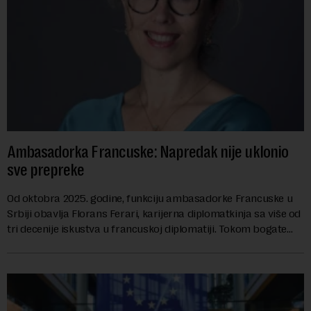
Ambasadorka Francuske: Napredak nije uklonio
sve prepreke
Od oktobra 2025. godine, funkciju ambasadorke Francuske u
Srbiji obavlja Florans Ferari, karijerna diplomatkinja sa više od
tri decenije iskustva u francuskoj diplomatiji. Tokom bogate
karije...