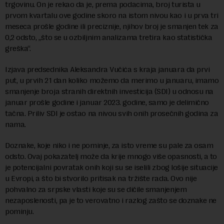
trgovinu. On je rekao da je, prema podacima, broj turista u
prvom kvartalu ove godine skoro na istom nivou kao i u prva tri
meseca prošle godine ili preciznije, njihov broj je smanjen tek za
0,2 odsto, „što se u ozbiljnim analizama tretira kao statistička
greška“.
Izjava predsednika Aleksandra Vučića s kraja januara da prvi
put, u prvih 21 dan koliko možemo da merimo u januaru, imamo
smanjenje broja stranih direktnih investicija (SDI) u odnosu na
januar prošle godine i januar 2023. godine, samo je delimično
tačna. Priliv SDI je ostao na nivou svih onih prosečnih godina za
nama.
Doznake, koje niko i ne pominje, za isto vreme su pale za osam
odsto. Ovaj pokazatelj može da krije mnogo više opasnosti, a to
je potencijalni povratak onih koji su se iselili zbog lošije situacije
u Evropi, a što bi stvorilo pritisak na tržište rada. Ovo nije
pohvalno za srpske vlasti koje su se dičile smanjenjem
nezaposlenosti, pa je to verovatno i razlog zašto se doznake ne
pominju.