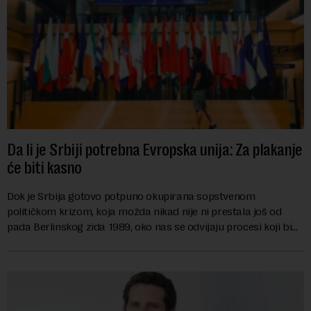
Da li je Srbiji potrebna Evropska unija: Za plakanje
će biti kasno
Dok je Srbija gotovo potpuno okupirana sopstvenom
političkom krizom, koja možda nikad nije ni prestala još od
pada Berlinskog zida 1989, oko nas se odvijaju procesi koji bi
mogli da promene geopolitičku arhi...