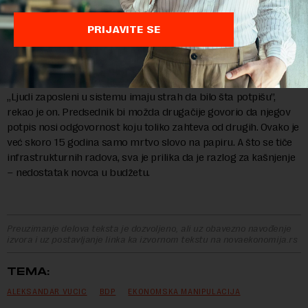
može da proizvede jake pritiske na kurs.
PRIJAVITE SE
Vučić je istakao i da je problem to što kasni realizacija nekih
infrastrukturnih radova, te da zbog svakodnevne hajke nisu u
stanju da završe sve što su planirali.
„Ljudi zaposleni u sistemu imaju strah da bilo šta potpišu”,
rekao je on. Predsednik bi možda drugačije govorio da njegov
potpis nosi odgovornost koju toliko zahteva od drugih. Ovako je
već skoro 15 godina samo mrtvo slovo na papiru. A što se tiče
infrastrukturnih radova, sva je prilika da je razlog za kašnjenje
– nedostatak novca u budžetu.
Preuzimanje delova teksta je dozvoljeno, ali uz obavezno navođenje
izvora i uz postavljanje linka ka izvornom tekstu na novaekonomija.rs
TEMA:
ALEKSANDAR VUCIC
BDP
EKONOMSKA MANIPULACIJA