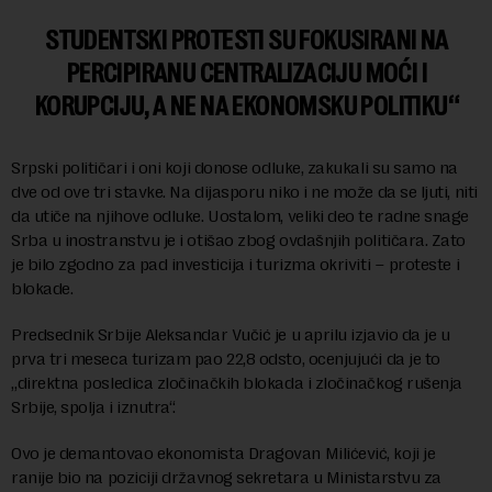
STUDENTSKI PROTESTI SU FOKUSIRANI NA
PERCIPIRANU CENTRALIZACIJU MOĆI I
KORUPCIJU, A NE NA EKONOMSKU POLITIKU
Srpski političari i oni koji donose odluke, zakukali su samo na
dve od ove tri stavke. Na dijasporu niko i ne može da se ljuti, niti
da utiče na njihove odluke. Uostalom, veliki deo te radne snage
Srba u inostranstvu je i otišao zbog ovdašnjih političara. Zato
je bilo zgodno za pad investicija i turizma okriviti – proteste i
blokade.
Predsednik Srbije Aleksandar Vučić je u aprilu izjavio da je u
prva tri meseca turizam pao 22,8 odsto, ocenjujući da je to
„direktna posledica zločinačkih blokada i zločinačkog rušenja
Srbije, spolja i iznutra“.
Ovo je demantovao ekonomista Dragovan Milićević, koji je
ranije bio na poziciji državnog sekretara u Ministarstvu za