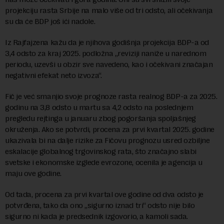
projekciju rasta Srbije na malo više od tri odsto, ali očekivanja
su da će BDP još ići nadole.
Iz Rajfajzena kažu da je njihova godišnja projekcija BDP-a od
3,4 odsto za kraj 2025. podložna „reviziji naniže u narednom
periodu, uzevši u obzir sve navedeno, kao i očekivani značajan
negativni efekat neto izvoza“.
Fič je već smanjio svoje prognoze rasta realnog BDP-a za 2025.
godinu na 3,8 odsto u martu sa 4,2 odsto na poslednjem
pregledu rejtinga u januaru zbog pogoršanja spoljašnjeg
okruženja. Ako se potvrdi, procena za prvi kvartal 2025. godine
ukazivala bi na dalje rizike za Fičovu prognozu usred ozbiljne
eskalacije globalnog trgovinskog rata, što značajno slabi
svetske i ekonomske izglede evrozone, ocenila je agencija u
maju ove godine.
Od tada, procena za prvi kvartal ove godine od dva odsto je
potvrđena, tako da ono „sigurno iznad tri“ odsto nije bilo
sigurno ni kada je predsednik izgovorio, a kamoli sada.