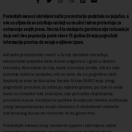
Poslednjih meseci iskrivljeni način prezentacije podataka se pojačao, a
sve sa ciljem da se ućutkaju oni koji su na ulici i mirno protestuju za
ostvarenje svojih prava. Ono na šta vladajuća garnitura nije računala je
da je veći deo populacije posle skoro 15 godina širenja pogrešnih
informacija prestao da veruje u njihove izjave.
Aktuelni predstavnici vlasti u Srbiji nemilice obrađuju
ekonomske podatke kako kome odgovara i godi u datom
trenutku. Normalno je i da, kada trenutak prođe, niti ko više
pominje dotične podatke, niti se seća da su pogrešno dati.
Najbolji primer je Narodna banka Srbije (NBS) koja zbog
pogrešnih procena za inflaciju nijedne godine, pa čak ni onda
kada su omaške bile značajne, nije ponudila objašnjenje,
promenu kursa monetarne politike ili odlazak čelnika institucije
zbog neispunjavanja svojih obaveza. O stabilnosti veštački
održavanog kursa ne moramo ni da govorimo.
Poslednjih meseci ovaj, namerno opseni i iskrivljeni, način
prezentacije podataka se pojačao, a sve sa ciljem da se