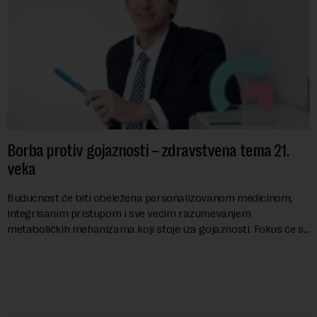
Borba protiv gojaznosti – zdravstvena tema 21.
veka
Budućnost će biti obeležena personalizovanom medicinom,
integrisanim pristupom i sve većim razumevanjem
metaboličkih mehanizama koji stoje iza gojaznosti. Fokus će se
sve više pomerati sa posledica na uzroke...