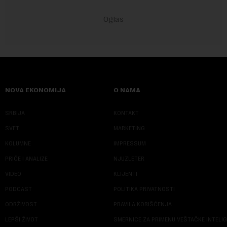
NOVA EKONOMIJA
O NAMA
SRBIJA
KONTAKT
SVET
MARKETING
KOLUMNE
IMPRESSUM
PRIČE I ANALIZE
NJUZLETER
VIDEO
KLIJENTI
PODCAST
POLITIKA PRIVATNOSTI
ODRŽIVOST
PRAVILA KORIŠĆENJA
LEPŠI ŽIVOT
SMERNICE ZA PRIMENU VEŠTAČKE INTELI