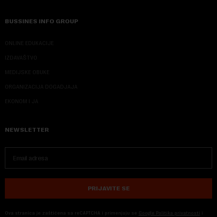
BUSSINES INFO GROUP
ONLINE EDUKACIJE
IZDAVAŠTVO
MEDIJSKE OBUKE
ORGANIZACIJA DOGADJAJA
EKONOM I JA
NEWSLETTER
PRIJAVITE SE
Ova stranica je zaštićena sa reCAPTCHA i primenjuju se
Google Politika privatnosti
i