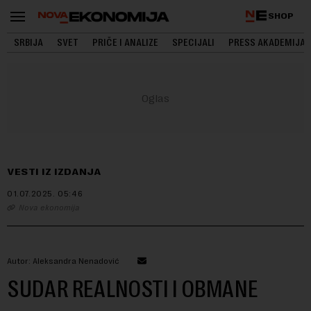
SHOP
SRBIJA
SVET
PRIČE I ANALIZE
SPECIJALI
PRESS AKADEMIJA
VESTI IZ IZDANJA
01.07.2025.
05:46
Nova ekonomija
Autor: Aleksandra Nenadović
SUDAR REALNOSTI I OBMANE