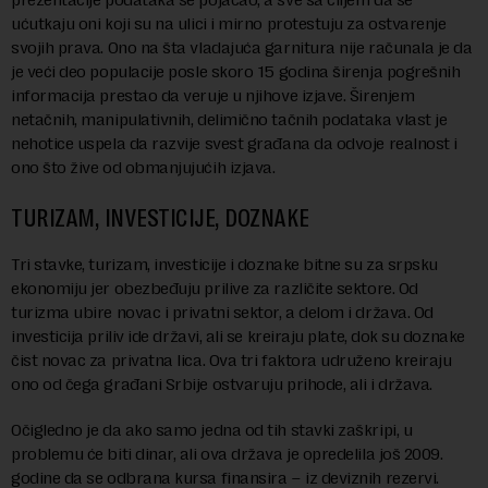
ućutkaju oni koji su na ulici i mirno protestuju za ostvarenje
svojih prava. Ono na šta vladajuća garnitura nije računala je da
je veći deo populacije posle skoro 15 godina širenja pogrešnih
informacija prestao da veruje u njihove izjave. Širenjem
netačnih, manipulativnih, delimično tačnih podataka vlast je
nehotice uspela da razvije svest građana da odvoje realnost i
ono što žive od obmanjujućih izjava.
TURIZAM, INVESTICIJE, DOZNAKE
Tri stavke, turizam, investicije i doznake bitne su za srpsku
ekonomiju jer obezbeđuju prilive za različite sektore. Od
turizma ubire novac i privatni sektor, a delom i država. Od
investicija priliv ide državi, ali se kreiraju plate, dok su doznake
čist novac za privatna lica. Ova tri faktora udruženo kreiraju
ono od čega građani Srbije ostvaruju prihode, ali i država.
Očigledno je da ako samo jedna od tih stavki zaškripi, u
problemu će biti dinar, ali ova država je opredelila još 2009.
godine da se odbrana kursa finansira – iz deviznih rezervi.