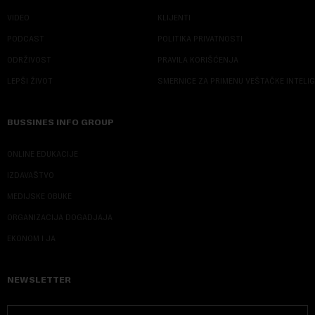
VIDEO
KLIJENTI
PODCAST
POLITIKA PRIVATNOSTI
ODRŽIVOST
PRAVILA KORIŠĆENJA
LEPŠI ŽIVOT
SMERNICE ZA PRIMENU VEŠTAČKE INTELI
BUSSINES INFO GROUP
ONLINE EDUKACIJE
IZDAVAŠTVO
MEDIJSKE OBUKE
ORGANIZACIJA DOGADJAJA
EKONOM I JA
NEWSLETTER