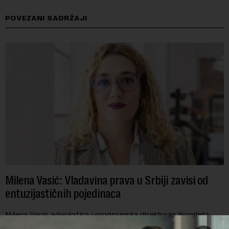
POVEZANI SADRŽAJI
Milena Vasić: Vladavina prava u Srbiji zavisi od
entuzijastičnih pojedinaca
Milena Vasić, advokatica i programska direktorka Komiteta
pravnika za ljudska prava (YUCOM), već duže od decenije nalazi