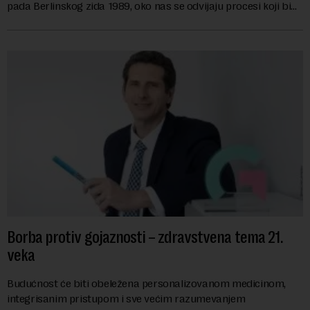
pada Berlinskog zida 1989, oko nas se odvijaju procesi koji bi
mogli da promene geopolitičku arhi...
Borba protiv gojaznosti – zdravstvena tema 21.
veka
Budućnost će biti obeležena personalizovanom medicinom,
integrisanim pristupom i sve većim razumevanjem