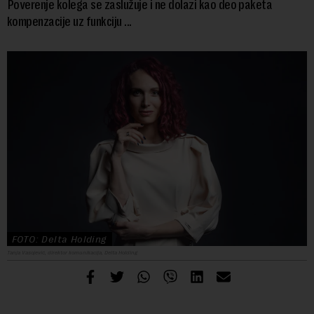
Poverenje kolega se zaslužuje i ne dolazi kao deo paketa
kompenzacije uz funkciju ...
FOTO: Delta Holding
Tanja Vasojević, direktor komunikacija, Delta Holding