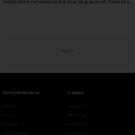
metaboličkih mehanizama koji stoje iza gojaznosti. Fokus će se
sve više pomerati sa posledica na uzroke...
NOVA EKONOMIJA
O NAMA
SRBIJA
KONTAKT
SVET
MARKETING
KOLUMNE
IMPRESSUM
PRIČE I ANALIZE
NJUZLETER