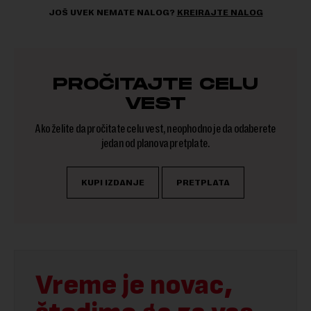
JOŠ UVEK NEMATE NALOG?
KREIRAJTE NALOG
PROČITAJTE CELU
VEST
Ako želite da pročitate celu vest, neophodno je da odaberete
jedan od planova pretplate.
KUPI IZDANJE
PRETPLATA
Vreme je novac,