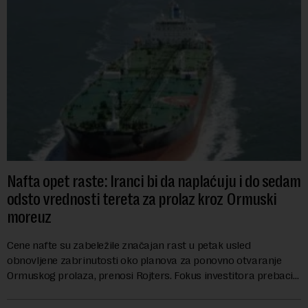
Nafta opet raste: Iranci bi da naplaćuju i do sedam
odsto vrednosti tereta za prolaz kroz Ormuski
moreuz
Cene nafte su zabeležile značajan rast u petak usled
obnovljene zabrinutosti oko planova za ponovno otvaranje
Ormuskog prolaza, prenosi Rojters. Fokus investitora prebacio
se na predloge Irana i Omana koji b...