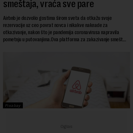
smeštaja, vraća sve pare
Airbnb je dozvolio gostima širom sveta da otkažu svoje
rezervacije uz ceo povrat novca i nikakve naknade za
otkazivanje, nakon što je pandemija coronavirusa napravila
pometnju u putovanjima.Ova platforma za zakazivanje smešt...
Pixabay