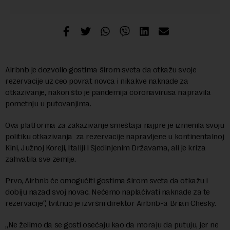
Airbnb je dozvolio gostima širom sveta da otkažu svoje
rezervacije uz ceo povrat novca i nikakve naknade za
otkazivanje, nakon što je pandemija coronavirusa napravila
pometnju u putovanjima.
Ova platforma za zakazivanje smeštaja najpre je izmenila svoju
politiku otkazivanja za rezervacije napravljene u kontinentalnoj
Kini, Južnoj Koreji, Italiji i Sjedinjenim Državama, ali je kriza
zahvatila sve zemlje.
Prvo, Airbnb će omogućiti gostima širom sveta da otkažu i
dobiju nazad svoj novac. Nećemo naplaćivati naknade za te
rezervacije“, tvitnuo je izvršni direktor Airbnb-a Brian Chesky.
„Ne želimo da se gosti osećaju kao da moraju da putuju, jer ne