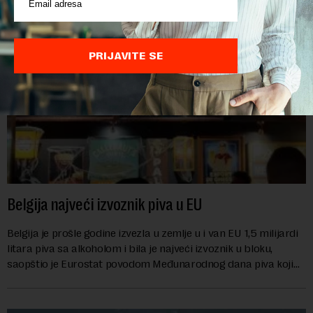
PRIJAVITE SE
Belgija najveći izvoznik piva u EU
Belgija je prošle godine izvezla u zemlje u i van EU 1,5 milijardi
litara piva sa alkoholom i bila je najveći izvoznik u bloku,
saopštio je Eurostat povodom Međunarodnog dana piva koji
se obeležava danas. ...