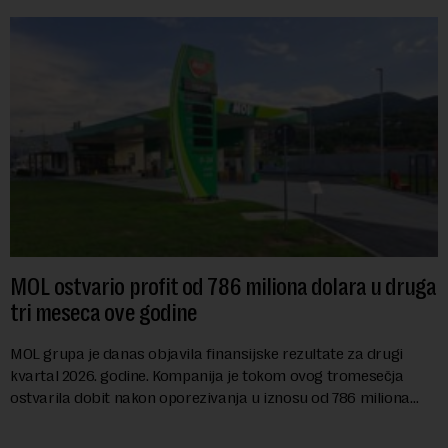
MOL ostvario profit od 786 miliona dolara u druga
tri meseca ove godine
MOL grupa je danas objavila finansijske rezultate za drugi
kvartal 2026. godine. Kompanija je tokom ovog tromesečja
ostvarila dobit nakon oporezivanja u iznosu od 786 miliona
američkih dolara. Rezultatima su...