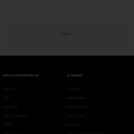
NOVA EKONOMIJA
O NAMA
SRBIJA
KONTAKT
SVET
MARKETING
KOLUMNE
IMPRESSUM
PRIČE I ANALIZE
NJUZLETER
VIDEO
KLIJENTI
PODCAST
POLITIKA PRIVATNOSTI