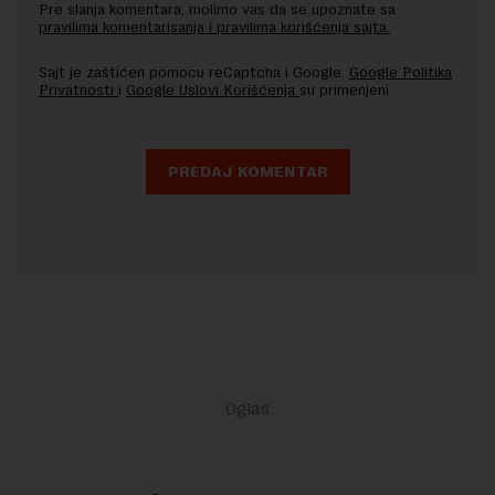
Pre slanja komentara, molimo vas da se upoznate sa
pravilima komentarisanja i pravilima korišćenja sajta.
Sajt je zaštićen pomocu reCaptcha i Google.
Google Politika
Privatnosti
i
Google Uslovi Korišćenja
su primenjeni.