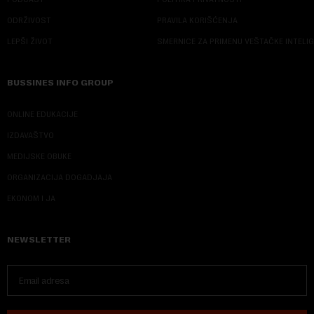
ODRŽIVOST
PRAVILA KORIŠĆENJA
LEPŠI ŽIVOT
SMERNICE ZA PRIMENU VEŠTAČKE INTELI
BUSSINES INFO GROUP
ONLINE EDUKACIJE
IZDAVAŠTVO
MEDIJSKE OBUKE
ORGANIZACIJA DOGADJAJA
EKONOM I JA
NEWSLETTER