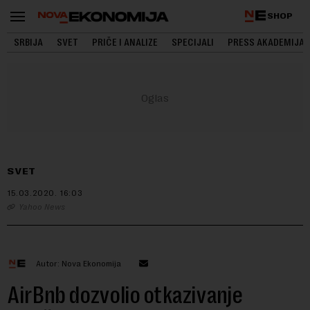
SHOP
SRBIJA
SVET
PRIČE I ANALIZE
SPECIJALI
PRESS AKADEMIJA
SVET
15.03.2020.
16:03
Yahoo News
Autor: Nova Ekonomija
AirBnb dozvolio otkazivanje