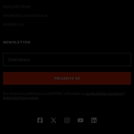
MEDIJSKE OBUKE
ORGANIZACIJA DOGADJAJA
EKONOM I JA
NEWSLETTER
PRIJAVITE SE
Ova stranica je zaštićena sa reCAPTCHA i primenjuju se
Google Politika privatnosti
i
Uslovi korišćenja usluge