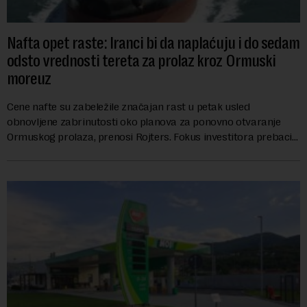
Nafta opet raste: Iranci bi da naplaćuju i do sedam
odsto vrednosti tereta za prolaz kroz Ormuski
moreuz
Cene nafte su zabeležile značajan rast u petak usled
obnovljene zabrinutosti oko planova za ponovno otvaranje
Ormuskog prolaza, prenosi Rojters. Fokus investitora prebacio
se na predloge Irana i Omana koji b...