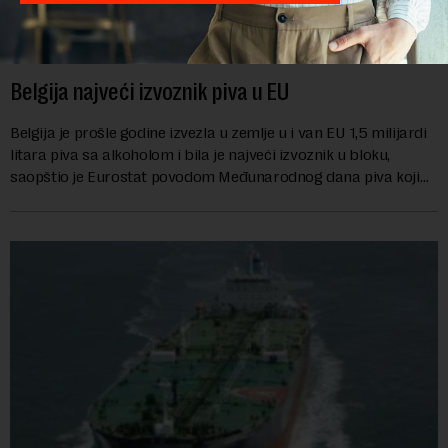
Belgija najveći izvoznik piva u EU
Belgija je prošle godine izvezla u zemlje u i van EU 1,5 milijardi
litara piva sa alkoholom i bila je najveći izvoznik u bloku,
saopštio je Eurostat povodom Međunarodnog dana piva koji
se obeležava danas. ...