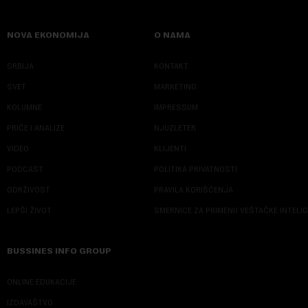
NOVA EKONOMIJA
O NAMA
SRBIJA
KONTAKT
SVET
MARKETING
KOLUMNE
IMPRESSUM
PRIČE I ANALIZE
NJUZLETER
VIDEO
KLIJENTI
PODCAST
POLITIKA PRIVATNOSTI
ODRŽIVOST
PRAVILA KORIŠĆENJA
LEPŠI ŽIVOT
SMERNICE ZA PRIMENU VEŠTAČKE INTELI
BUSSINES INFO GROUP
ONLINE EDUKACIJE
IZDAVAŠTVO