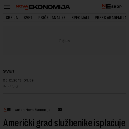
SHOP
SRBIJA
SVET
PRIČE I ANALIZE
SPECIJALI
PRESS AKADEMIJA
SVET
06.12.2013.
09:59
Tanjug
Autor: Nova Ekonomija
Američki grad službenike isplaćuje