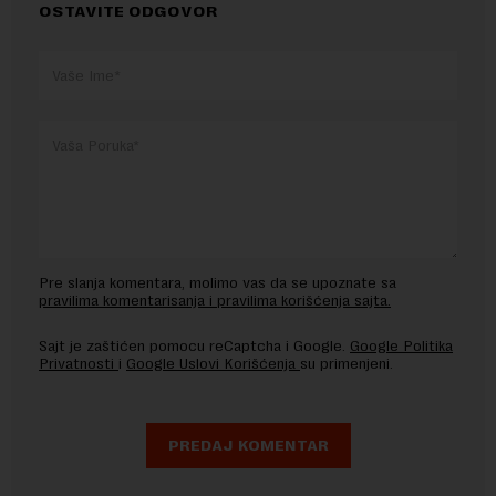
OSTAVITE ODGOVOR
Pre slanja komentara, molimo vas da se upoznate sa
pravilima komentarisanja i pravilima korišćenja sajta.
Sajt je zaštićen pomocu reCaptcha i Google.
Google Politika
Privatnosti
i
Google Uslovi Korišćenja
su primenjeni.