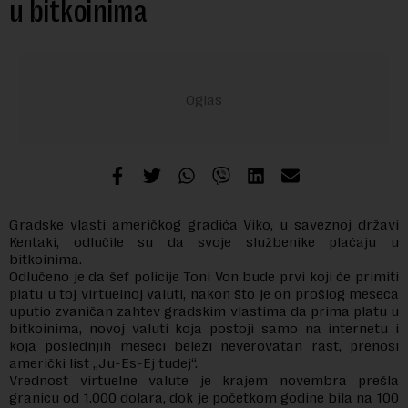
u bitkoinima
Gradske vlasti američkog gradića Viko, u saveznoj državi
Kentaki, odlučile su da svoje službenike plaćaju u
bitkoinima.
Odlučeno je da šef policije Toni Von bude prvi koji će primiti
platu u toj virtuelnoj valuti, nakon što je on prošlog meseca
uputio zvaničan zahtev gradskim vlastima da prima platu u
bitkoinima, novoj valuti koja postoji samo na internetu i
koja poslednjih meseci beleži neverovatan rast, prenosi
američki list „Ju-Es-Ej tudej“.
Vrednost virtuelne valute je krajem novembra prešla
granicu od 1.000 dolara, dok je početkom godine bila na 100