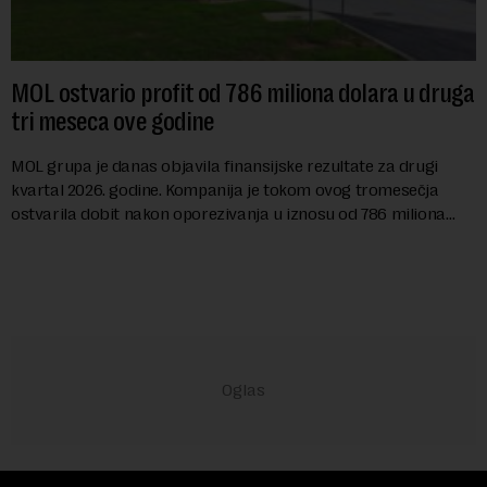
MOL ostvario profit od 786 miliona dolara u druga
tri meseca ove godine
MOL grupa je danas objavila finansijske rezultate za drugi
kvartal 2026. godine. Kompanija je tokom ovog tromesečja
ostvarila dobit nakon oporezivanja u iznosu od 786 miliona
američkih dolara. Rezultatima su...