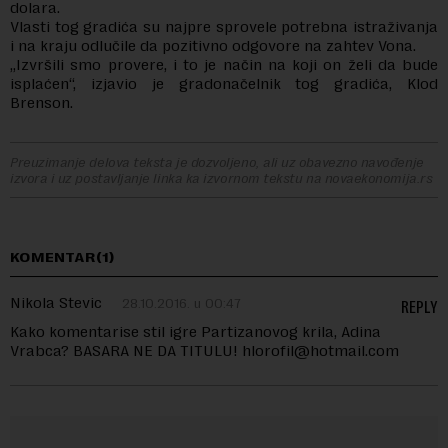
dolara.
Vlasti tog gradića su najpre sprovele potrebna istraživanja
i na kraju odlučile da pozitivno odgovore na zahtev Vona.
„Izvršili smo provere, i to je način na koji on želi da bude
isplaćen“, izjavio je gradonačelnik tog gradića, Klod
Brenson.
Preuzimanje delova teksta je dozvoljeno, ali uz obavezno navođenje
izvora i uz postavljanje linka ka izvornom tekstu na novaekonomija.rs
KOMENTAR(1)
Nikola Stevic
28.10.2016. u 00:47
REPLY
Kako komentarise stil igre Partizanovog krila, Adina
Vrabca? BASARA NE DA TITULU!
hlorofil@hotmail.com