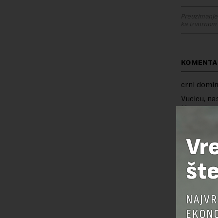
Preuzimanje 
ka izvornom
KOMENTA
crni domi
Vucicu, na
Mercedesa,
nepravda V
Vr
šte
OSTAVI
NAJVR
EKONO