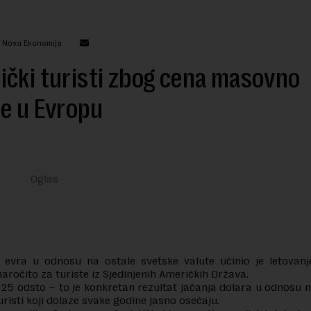
: Nova Ekonomija
čki turisti zbog cena masovno
e u Evropu
 evra u odnosu na ostale svetske valute učinio je letovanj
 naročito za turiste iz Sjedinjenih Američkih Država.
25 odsto – to je konkretan rezultat jačanja dolara u odnosu na
uristi koji dolaze svake godine jasno osećaju.