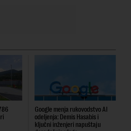
 786
Google menja rukovodstvo AI
ri
odeljenja: Demis Hasabis i
ključni inženjeri napuštaju