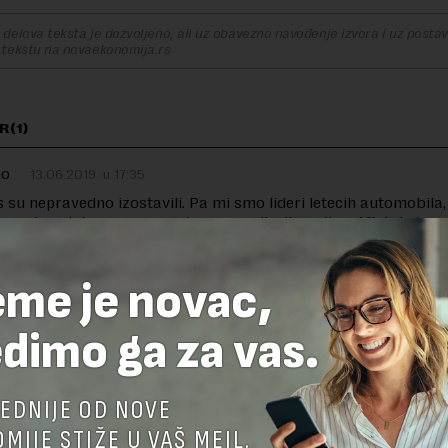
delova teksta je dozvoljeno, ali uz obavezno navođenje izvora i uz postavl
 tekstu na novaekonomija.rs
R(1)
no
13.06.2019. u 17:35
s su nepravedno izostavili. Pa mi smo lideri letecih automobila,
 proizvodnje mesa , voca iz uvoza, pilecih nogica, Aflatoksina… 
ucicu a ti se boris kao lav a narod si uveo u zlatno doba…
eme je novac,
dimo ga za vas.
TE ODGOVOR
EDNIJE OD NOVE
MIJE STIŽE U VAŠ MEJL.