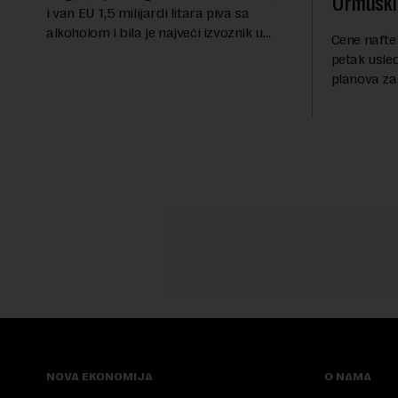
Ormuski
i van EU 1,5 milijardi litara piva sa
alkoholom i bila je najveći izvoznik u
Cene nafte 
bloku, saopštio je Eurostat povodom
petak usle
Međunarodnog dana piva koji se
planova za
obeležava danas. ...
Ormuskog p
Fokus inve
predloge Ir
NOVA EKONOMIJA
O NAMA