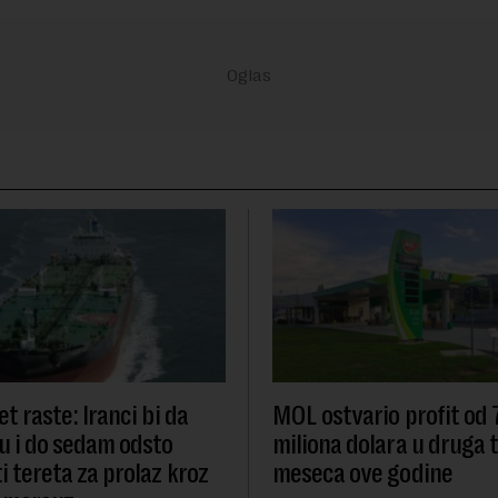
t raste: Iranci bi da
MOL ostvario profit od
u i do sedam odsto
miliona dolara u druga t
i tereta za prolaz kroz
meseca ove godine