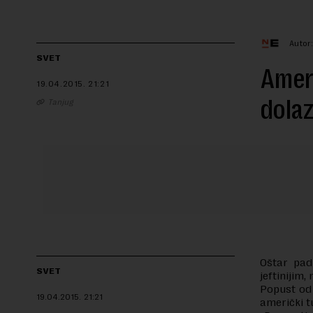
Autor
SVET
Ameri
19.04.2015.
21:21
dolaz
Tanjug
Oštar pad
SVET
jeftinijim,
Popust od 
19.04.2015.
21:21
američki t