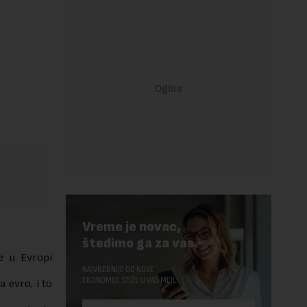
Vreme je novac,
štedimo ga za vas.
e u Evropi
NAJVREDNIJE OD NOVE
EKONOMIJE STIŽE U VAŠ MEJL.
 evro, i to