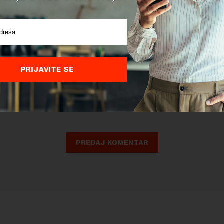
PRIJAVITE SE
nja komentara, molimo vas da se upoznate sa
pravilima komentarisanja i p
ja sajta.
 zaštićen pomocu reCaptcha i Google.
Google Politika Privatnosti
i
Google
nja
su primenjeni.