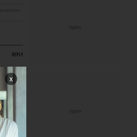
janje linka
REPLY
Te je
x