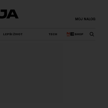
MOJ NALOG
SHOP
LEPŠI ŽIVOT
TECH