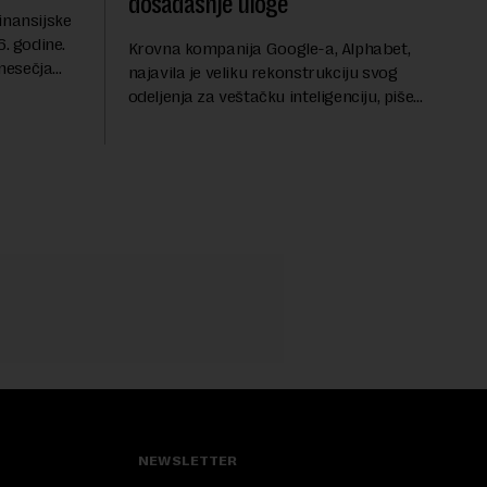
dosadašnje uloge
inansijske
6. godine.
Krovna kompanija Google-a, Alphabet,
mesečja
najavila je veliku rekonstrukciju svog
vanja u
odeljenja za veštačku inteligenciju, piše
ih dolara.
Rojters. Ove promene dolaze u ključnom
trenutku, dok se kompanija suočava sa
sve većim pr...
NEWSLETTER