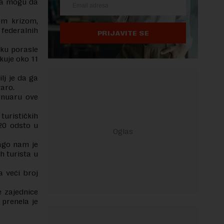
ima mogu da
om krizom,
federalnih
PRIJAVITE SE
eku porasle
kuje oko 11
lj je da ga
varo.
januaru ove
turističkih
 20 odsto u
rago nam je
h turista u
.
a veći broj
e zajednice
 prenela je