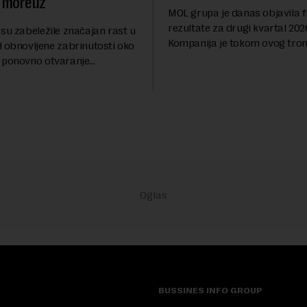
 moreuz
MOL grupa je danas objavila f
rezultate za drugi kvartal 202
su zabeležile značajan rast u
Kompanija je tokom ovog tro
d obnovljene zabrinutosti oko
ostvarila dobit nakon oporezi
 ponovno otvaranje
iznosu od 786 miliona američk
rolaza, prenosi Rojters.
Rezultatima su...
stitora prebacio se na
ana i Omana koji b...
BUSSINES INFO GROUP