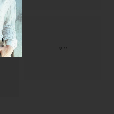
ravilima
 Uslovi