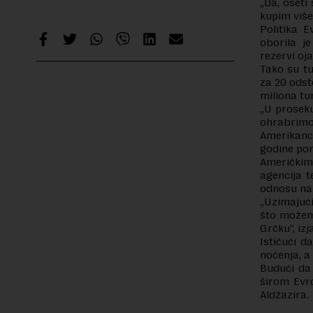
„Da, oseti
kupim više 
Politika 
oborila j
rezervi oj
Tako su tu
za 20 odst
miliona tu
„U proseku
ohrabrimo 
Amerikanci
godine por
Američkim 
agencija t
odnosu na
„Uzimajući
što možemo
Grčku“, izj
Ističući d
noćenja, a 
Budući da 
širom Evro
Aldžazira.