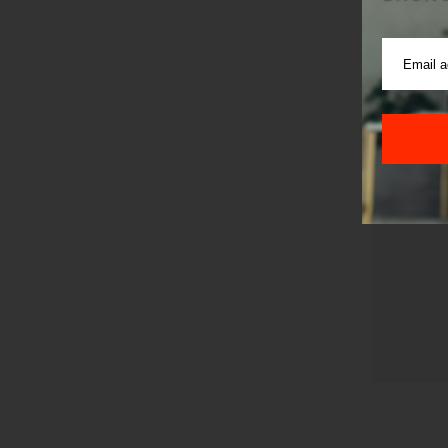
Pre sla
korišćen
Sajt je
Korišće