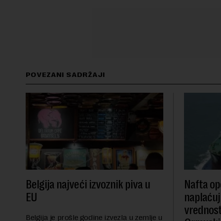
POVEZANI SADRŽAJI
Belgija najveći izvoznik piva u
Nafta ope
EU
naplaćuj
vrednost
Belgija je prošle godine izvezla u zemlje u