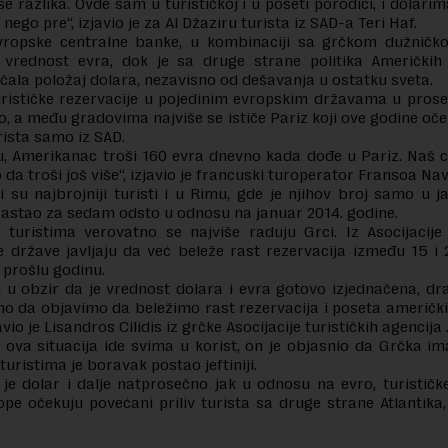
 se razlika. Ovde sam u turističkoj i u poseti porodici, i dolar
nego pre“, izjavio je za Al Džaziru turista iz SAD-a Teri Haf.
Evropske centralne banke, u kombinaciji sa grčkom dužničk
e vrednost evra, dok je sa druge strane politika Američkih 
ačala položaj dolara, nezavisno od dešavanja u ostatku sveta.
rističke rezervacije u pojedinim evropskim državama u pros
o, a među gradovima najviše se ističe Pariz koji ove godine oče
rista samo iz SAD.
, Amerikanac troši 160 evra dnevno kada dođe u Pariz. Naš ci
da troši još više“, izjavio je francuski turoperator Fransoa Na
 su najbrojniji turisti i u Rimu, gde je njihov broj samo u 
astao za sedam odsto u odnosu na januar 2014. godine.
turistima verovatno se najviše raduju Grci. Iz Asocijacije 
e države javljaju da već beleže rast rezervacija između 15 i
 prošlu godinu.
 u obzir da je vrednost dolara i evra gotovo izjednačena, d
 da objavimo da beležimo rast rezervacija i poseta američki
avio je Lisandros Cilidis iz grčke Asocijacije turističkih agencija 
a ova situacija ide svima u korist, on je objasnio da Grčka im
turistima je boravak postao jeftiniji.
je dolar i dalje natprosečno jak u odnosu na evro, turističk
pe očekuju povećani priliv turista sa druge strane Atlantika,