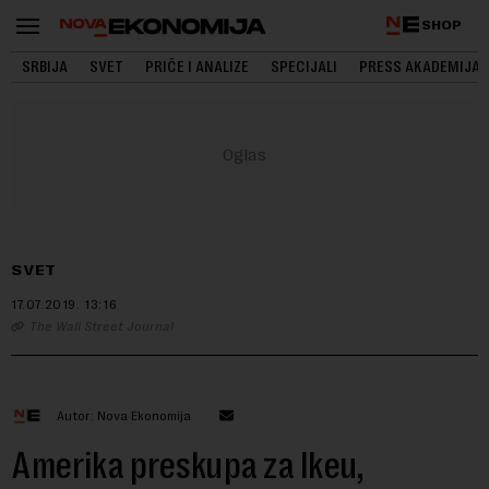
SHOP
SRBIJA
SVET
PRIČE I ANALIZE
SPECIJALI
PRESS AKADEMIJA
SVET
17.07.2019.
13:16
The Wall Street Journal
Autor: Nova Ekonomija
Amerika preskupa za Ikeu,