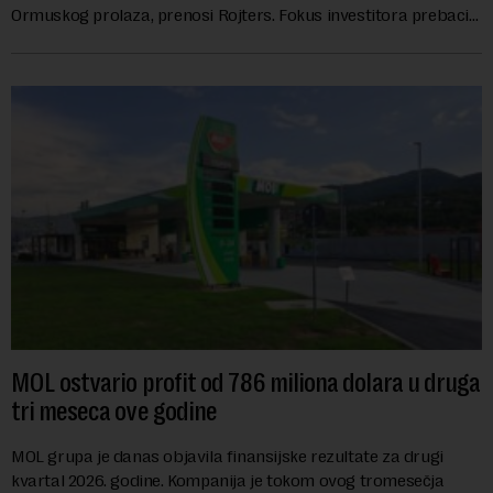
Ormuskog prolaza, prenosi Rojters. Fokus investitora prebacio
se na predloge Irana i Omana koji b...
MOL ostvario profit od 786 miliona dolara u druga
tri meseca ove godine
MOL grupa je danas objavila finansijske rezultate za drugi
kvartal 2026. godine. Kompanija je tokom ovog tromesečja