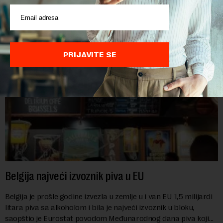
troškove, piše britanski list Gardijan.Indeks cena
prehrambenih proiz...
PRIJAVITE SE
Belgija najveći izvoznik piva u EU
Belgija je prošle godine izvezla u zemlje u i van EU 1,5 milijardi
litara piva sa alkoholom i bila je najveći izvoznik u bloku,
saopštio je Eurostat povodom Međunarodnog dana piva koji