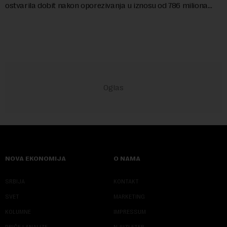
ostvarila dobit nakon oporezivanja u iznosu od 786 miliona
američkih dolara. Rezultatima su...
NOVA EKONOMIJA
O NAMA
SRBIJA
KONTAKT
SVET
MARKETING
KOLUMNE
IMPRESSUM
PRIČE I ANALIZE
NJUZLETER