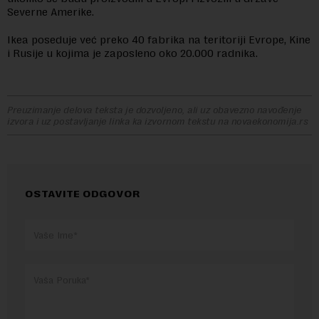
Severne Amerike.
Ikea poseduje već preko 40 fabrika na teritoriji Evrope, Kine
i Rusije u kojima je zaposleno oko 20.000 radnika.
Preuzimanje delova teksta je dozvoljeno, ali uz obavezno navođenje
izvora i uz postavljanje linka ka izvornom tekstu na novaekonomija.rs
OSTAVITE ODGOVOR