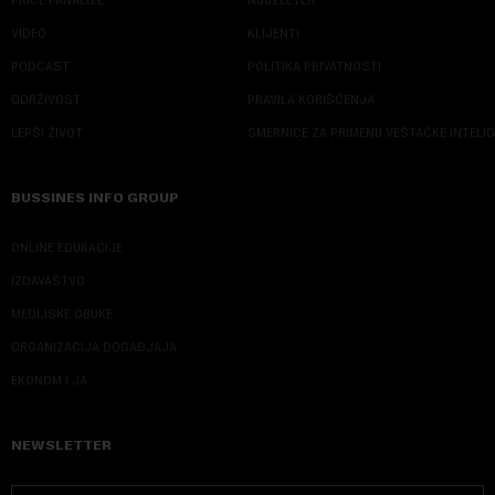
VIDEO
KLIJENTI
PODCAST
POLITIKA PRIVATNOSTI
ODRŽIVOST
PRAVILA KORIŠĆENJA
LEPŠI ŽIVOT
SMERNICE ZA PRIMENU VEŠTAČKE INTELI
BUSSINES INFO GROUP
ONLINE EDUKACIJE
IZDAVAŠTVO
MEDIJSKE OBUKE
ORGANIZACIJA DOGADJAJA
EKONOM I JA
NEWSLETTER