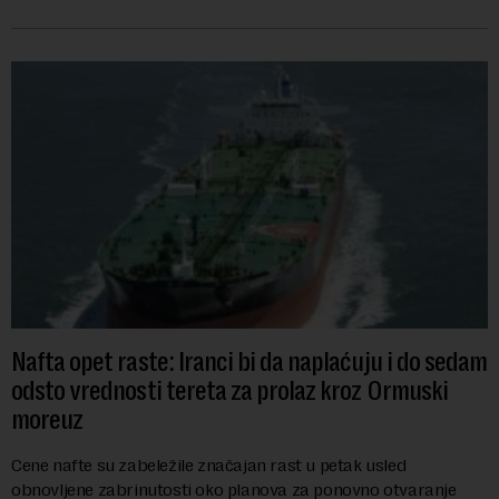
se obeležava danas. ...
Nafta opet raste: Iranci bi da naplaćuju i do sedam
odsto vrednosti tereta za prolaz kroz Ormuski
moreuz
Cene nafte su zabeležile značajan rast u petak usled
obnovljene zabrinutosti oko planova za ponovno otvaranje