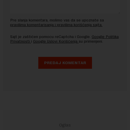
Pre slanja komentara, molimo vas da se upoznate sa
pravilima komentarisanja i pravilima korišćenja sajta.
Sajt je zaštićen pomocu reCaptcha i Google.
Google Politika
Privatnosti
i
Google Uslovi Korišćenja
su primenjeni.