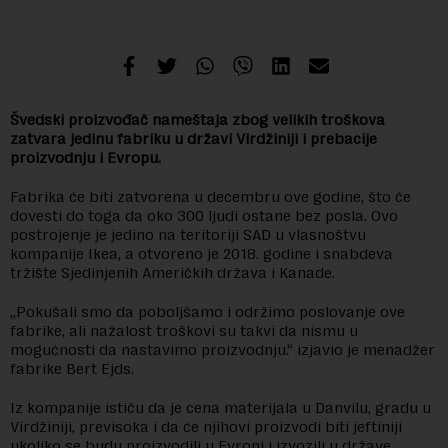
Švedski proizvođač nameštaja zbog velikih troškova
zatvara jedinu fabriku u državi Virdžiniji i prebacije
proizvodnju i Evropu.
Fabrika će biti zatvorena u decembru ove godine, što će
dovesti do toga da oko 300 ljudi ostane bez posla. Ovo
postrojenje je jedino na teritoriji SAD u vlasnoštvu
kompanije Ikea, a otvoreno je 2018. godine i snabdeva
tržište Sjedinjenih Američkih država i Kanade.
„Pokušali smo da poboljšamo i održimo poslovanje ove
fabrike, ali nažalost troškovi su takvi da nismu u
mogućnosti da nastavimo proizvodnju.“ izjavio je menadžer
fabrike Bert Ejds.
Iz kompanije ističu da je cena materijala u Danvilu, gradu u
Virdžiniji, previsoka i da će njihovi proizvodi biti jeftiniji
ukoliko se budu proizvodili u Evropi i izvozili u države