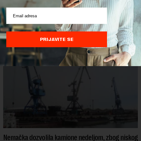
2028. godine
Potrošači mogu očekivati da će prirodni gas iz nalazišta u
podmorju kod Kipra pomoći u pokrivanju energetskih potreba
Evrope već od marta 2028. godine, izjavio je ministar
energetike te ostrvske zemlje Ma...
PRIJAVITE SE
Nemačka dozvolila kamione nedeljom, zbog niskog