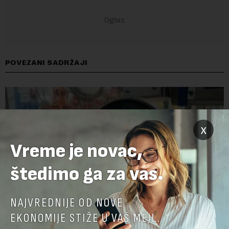
POVEZANI SADRŽAJI
x
Vreme je novac,
štedimo ga za vas.
NAJVREDNIJE OD NOVE
EKONOMIJE STIŽE U VAŠ MEJL.
Kipar planira da gasom snabdeva Evropu već od