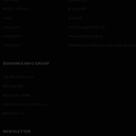
KOLUMNE
IMPRESSUM
PRIČE I ANALIZE
NJUZLETER
VIDEO
KLIJENTI
PODCAST
POLITIKA PRIVATNOSTI
ODRŽIVOST
PRAVILA KORIŠĆENJA
LEPŠI ŽIVOT
SMERNICE ZA PRIMENU VEŠTAČKE INTELI
BUSSINES INFO GROUP
ONLINE EDUKACIJE
IZDAVAŠTVO
MEDIJSKE OBUKE
ORGANIZACIJA DOGADJAJA
EKONOM I JA
NEWSLETTER