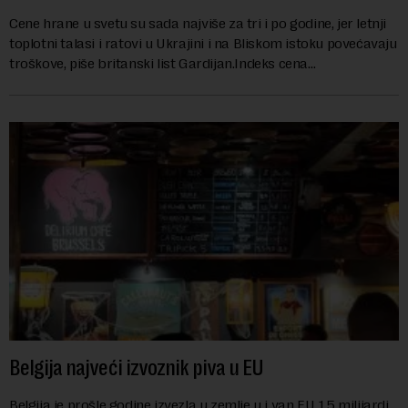
Cene hrane u svetu su sada najviše za tri i po godine, jer letnji
toplotni talasi i ratovi u Ukrajini i na Bliskom istoku povećavaju
troškove, piše britanski list Gardijan.Indeks cena
prehrambenih proiz...
Belgija najveći izvoznik piva u EU
Belgija je prošle godine izvezla u zemlje u i van EU 1,5 milijardi