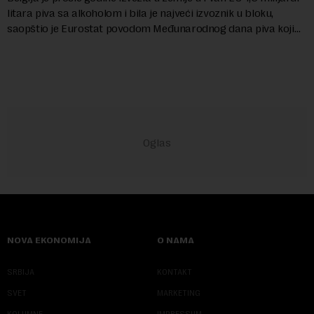
litara piva sa alkoholom i bila je najveći izvoznik u bloku,
saopštio je Eurostat povodom Međunarodnog dana piva koji
se obeležava danas. ...
NOVA EKONOMIJA
O NAMA
SRBIJA
KONTAKT
SVET
MARKETING