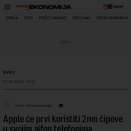
SHOP
SRBIJA
SVET
PRIČE I ANALIZE
SPECIJALI
PRESS AKADEMIJA
SVET
22.04.2024.
16:10
Autor: Nova ekonomija
Apple će prvi koristiti 2nm čipove
u svojim ajfon telefonima