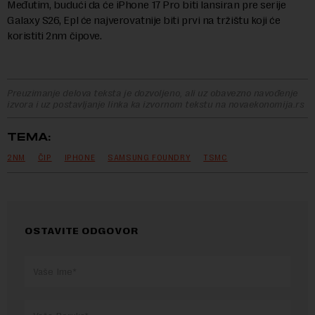
Međutim, budući da će iPhone 17 Pro biti lansiran pre serije
Galaxy S26, Epl će najverovatnije biti prvi na tržištu koji će
koristiti 2nm čipove.
Preuzimanje delova teksta je dozvoljeno, ali uz obavezno navođenje
izvora i uz postavljanje linka ka izvornom tekstu na novaekonomija.rs
TEMA:
2NM
ČIP
IPHONE
SAMSUNG FOUNDRY
TSMC
OSTAVITE ODGOVOR