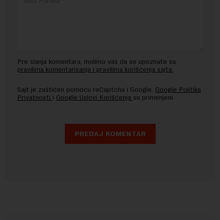
Pre slanja komentara, molimo vas da se upoznate sa
pravilima komentarisanja i pravilima korišćenja sajta.
Sajt je zaštićen pomocu reCaptcha i Google.
Google Politika
Privatnosti
i
Google Uslovi Korišćenja
su primenjeni.