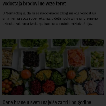
vodostaja brodovi ne voze teret
U Nemačkoj je, da bi se nadoknadio zbog niskog vodostaja
smanjen prevoz robe rekama, u četiri pokrajine privremeno
ukinuta zabrana kretanja kamiona nedeljom.Najvažnija
nemačka reka Rajna ima najniži vodo...
Cene hrane u svetu najviše za tri i po godine