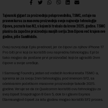
Tajvanski gigant za proizvodnju poluprovodnika, TSMC, ostaje na
pravom kursu za masovnu proizvodnju svoje najnovije tehnologije
čipova, poznate kao N2, s kojom bi trebalo da krene 2025. godine. TSMC
planira da započne proizvodnju manjih serija 2nm čipova već krajem ove
godine, piše SamMobile.
Ovaj razvoj daje Eplu prednost, jer će čipovi za njihov iPhone 17
Pro biti prvi koji će koristiti ovu naprednu tehnologiju. Epl bi
tako mogao da postane prvi proizvođač koji će ugraditi 2nm
čipove u svoje uređaje.
I Samsung Foundry, jedan od vodećih konkurenata TSMC-a,
sprema se za svoju 2nm tehnologiju, pod imenom SF2, sa
očekivanim početkom masovne proizvodnje takođe 2025.
godine. Veruje se da će Qualcomm koristiti ovu tehnologiju za
svoj čipset Snapdragon 8 Gen 5, dok bi i glavni Exynos
(Samsungov) čipset za istu godinu mogao koristiti SF2 proces.