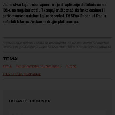
Jedna stvar koju treba napomenuti je da aplikacije distribuirane na
iOS-u ne mogu koristiti JIT kompajler, što znači da funkcionalnost i
performanse emulatora koji rade preko UTM SE na iPhone-u i iPad-u
neće biti tako snažne kao na drugim platformama.
Preuzimanje delova teksta je dozvoljeno, ali uz obavezno navođenje
izvora i uz postavljanje linka ka izvornom tekstu na novaekonomija.rs
TEMA:
APPLE
INFORMACIONE TEHNOLOGIJE
IPHONE
TEHNOLOŠKE KOMPANIJE
OSTAVITE ODGOVOR