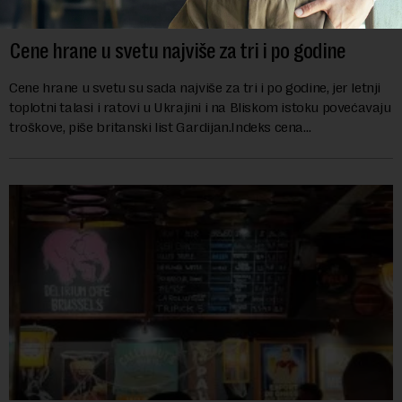
Cene hrane u svetu najviše za tri i po godine
Cene hrane u svetu su sada najviše za tri i po godine, jer letnji
toplotni talasi i ratovi u Ukrajini i na Bliskom istoku povećavaju
troškove, piše britanski list Gardijan.Indeks cena
prehrambenih proiz...