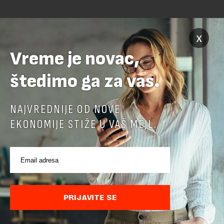
x
Vreme je novac,
štedimo ga za vas.
POVEZANI SADRŽAJI
NAJVREDNIJE OD NOVE
EKONOMIJE STIŽE U VAŠ MEJL.
PRIJAVITE SE