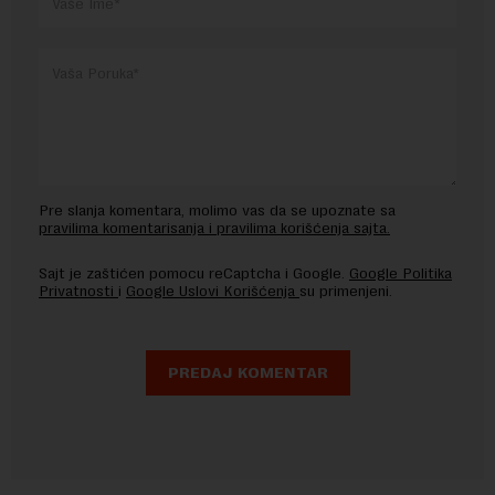
Pre slanja komentara, molimo vas da se upoznate sa
pravilima komentarisanja i pravilima korišćenja sajta.
Sajt je zaštićen pomocu reCaptcha i Google.
Google Politika
Privatnosti
i
Google Uslovi Korišćenja
su primenjeni.