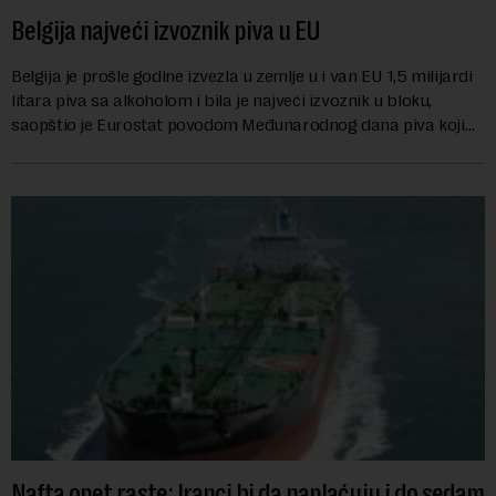
Belgija najveći izvoznik piva u EU
Belgija je prošle godine izvezla u zemlje u i van EU 1,5 milijardi
litara piva sa alkoholom i bila je najveći izvoznik u bloku,
saopštio je Eurostat povodom Međunarodnog dana piva koji
se obeležava danas. ...
Nafta opet raste: Iranci bi da naplaćuju i do sedam