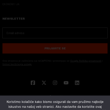
EKONOM I JA
NEWSLETTER
PRIJAVITE SE
Ova stranica je zaštićena sa reCAPTCHA i primenjuju se
Google Politika privatnosti
i
Uslovi korišćenja usluge
Koristimo kolačiće kako bismo osigurali da vam pružimo najbolje
iskustvo na našoj veb stranici. Ako nastavite da koristite ovaj