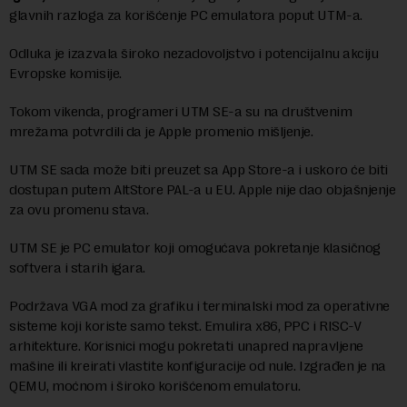
glavnih razloga za korišćenje PC emulatora poput UTM-a.
Odluka je izazvala široko nezadovoljstvo i potencijalnu akciju
Evropske komisije.
Tokom vikenda, programeri UTM SE-a su na društvenim
mrežama potvrdili da je Apple promenio mišljenje.
UTM SE sada može biti preuzet sa App Store-a i uskoro će biti
dostupan putem AltStore PAL-a u EU. Apple nije dao objašnjenje
za ovu promenu stava.
UTM SE je PC emulator koji omogućava pokretanje klasičnog
softvera i starih igara.
Podržava VGA mod za grafiku i terminalski mod za operativne
sisteme koji koriste samo tekst. Emulira x86, PPC i RISC-V
arhitekture. Korisnici mogu pokretati unapred napravljene
mašine ili kreirati vlastite konfiguracije od nule. Izgrađen je na
QEMU, moćnom i široko korišćenom emulatoru.