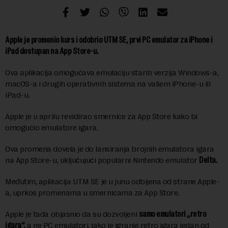
Apple je promenio kurs i odobrio UTM SE, prvi PC emulator za iPhone i
iPad dostupan na App Store-u.
Ova aplikacija omogućava emulaciju starih verzija Windows-a,
macOS-a i drugih operativnih sistema na vašem iPhone-u ili
iPad-u.
Apple je u aprilu revidirao smernice za App Store kako bi
omogućio emulatore igara.
Ova promena dovela je do lansiranja brojnih emulatora igara
na App Store-u, uključujući popularni Nintendo emulator
Delta.
Međutim, aplikacija UTM SE je u junu odbijena od strane Apple-
a, uprkos promenama u smernicama za App Store.
Apple je tada objasnio da su dozvoljeni
samo emulatori „retro
igara“,
a ne PC emulatori, iako je igranje retro igara jedan od