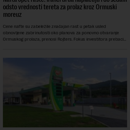
odsto vrednosti tereta za prolaz kroz Ormuski
moreuz
Cene nafte su zabeležile značajan rast u petak usled
obnovljene zabrinutosti oko planova za ponovno otvaranje
Ormuskog prolaza, prenosi Rojters. Fokus investitora prebacio
se na predloge Irana i Omana koji b...