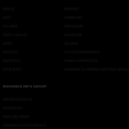
SRBIJA
KONTAKT
SVET
MARKETING
KOLUMNE
IMPRESSUM
PRIČE I ANALIZE
NJUZLETER
VIDEO
KLIJENTI
PODCAST
POLITIKA PRIVATNOSTI
ODRŽIVOST
PRAVILA KORIŠĆENJA
LEPŠI ŽIVOT
SMERNICE ZA PRIMENU VEŠTAČKE INTELI
BUSSINES INFO GROUP
ONLINE EDUKACIJE
IZDAVAŠTVO
MEDIJSKE OBUKE
ORGANIZACIJA DOGADJAJA