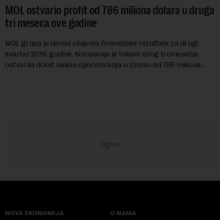
MOL ostvario profit od 786 miliona dolara u druga
tri meseca ove godine
MOL grupa je danas objavila finansijske rezultate za drugi
kvartal 2026. godine. Kompanija je tokom ovog tromesečja
ostvarila dobit nakon oporezivanja u iznosu od 786 miliona
američkih dolara. Rezultatima su...
NOVA EKONOMIJA
O NAMA