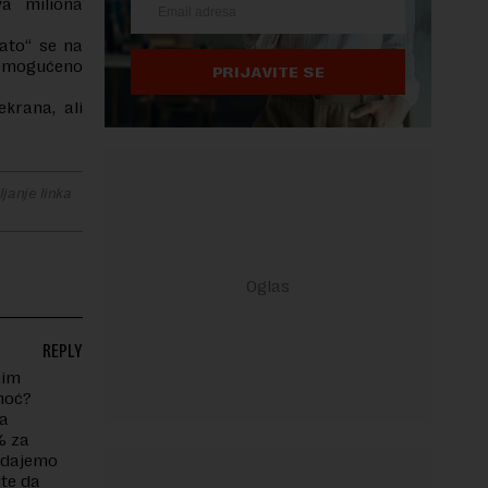
a miliona
ato“ se na
 omogućeno
PRIJAVITE SE
krana, ali
janje linka
REPLY
nim
moć?
za
% za
i dajemo
jte da