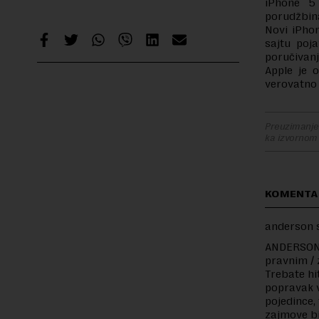
iPhone 5
porudžbin
Novi iPho
sajtu poj
poručivanj
Apple je 
verovatno 
Preuzimanje 
ka izvornom
KOMENTA
anderson 
ANDERSON S
pravnim / 
Trebate hi
popravak v
pojedince,
zajmove bi