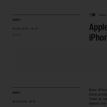
Autor
SVET
Apple
16.09.2014.
14:12
iPho
B92
Novi iPhon
SVET
časa pretp
Time je na
16.09.2014.
14:12
dosad bio