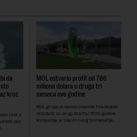
 bi da
MOL ostvario profit od 786
dsto
miliona dolara u druga tri
laz kroz
meseca ove godine
MOL grupa je danas objavila finansijske
rezultate za drugi kvartal 2026. godine.
ajan rast u
Kompanija je tokom ovog tromesečja
utosti oko
ostvarila dobit nakon oporezivanja u
e
iznosu od 786 miliona američkih dolara.
jters.