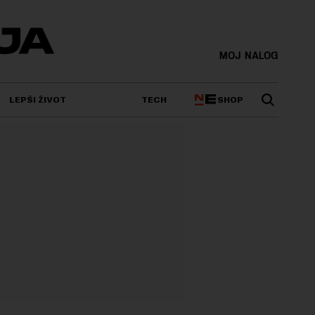
MOJ NALOG
SHOP
LEPŠI ŽIVOT
TECH