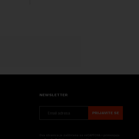
Rezultatima su...
 na
.
NEWSLETTER
PRIJAVITE SE
Ova stranica je zaštićena sa reCAPTCHA i primenjuju