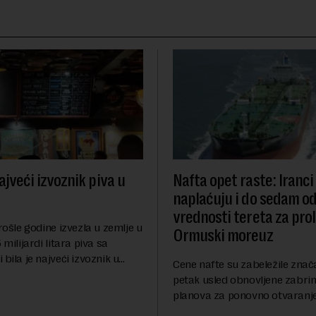
ajveći izvoznik piva u
Nafta opet raste: Iranci
naplaćuju i do sedam o
vrednosti tereta za pro
prošle godine izvezla u zemlje u
Ormuski moreuz
 milijardi litara piva sa
 bila je najveći izvoznik u
Cene nafte su zabeležile znač
pštio je Eurostat povodom
petak usled obnovljene zabrin
og dana piva koji se
planova za ponovno otvaranj
anas. ...
Ormuskog prolaza, prenosi Ro