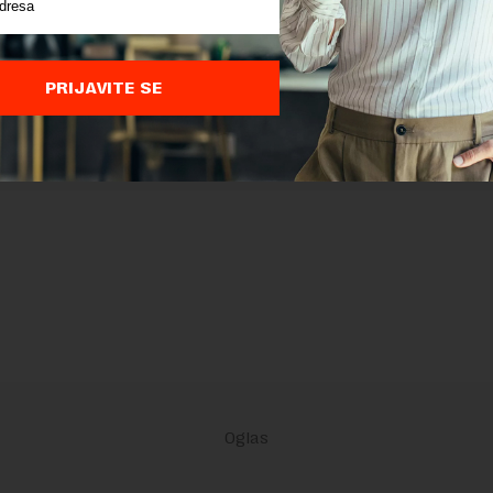
nja
su primenjeni.
PRIJAVITE SE