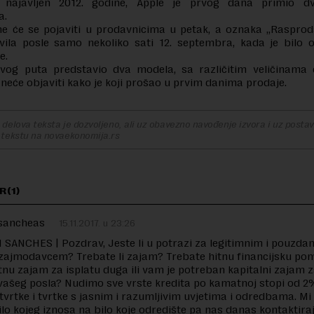
 najavljen 2012. godine, Apple je prvog dana primio dv
a.
ne će se pojaviti u prodavnicima u petak, a oznaka „Rasprod
avila posle samo nekoliko sati 12. septembra, kada je bilo
e.
ovog puta predstavio dva modela, sa različitim veličinama e
neće objaviti kako je koji prošao u prvim danima prodaje.
delova teksta je dozvoljeno, ali uz obavezno navođenje izvora i uz postavl
 tekstu na novaekonomija.rs
R(1)
sancheas
15.11.2017. u 23:26
ANCHES | Pozdrav, Jeste li u potrazi za legitimnim i pouzda
zajmodavcem? Trebate li zajam? Trebate hitnu financijsku po
tnu zajam za isplatu duga ili vam je potreban kapitalni zajam 
ašeg posla? Nudimo sve vrste kredita po kamatnoj stopi od 2
 tvrtke i tvrtke s jasnim i razumljivim uvjetima i odredbama. M
lo kojeg iznosa na bilo koje odredište pa nas danas kontaktira