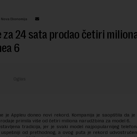
: Nova Ekonomija
 za 24 sata prodao četiri milion
nea 6
e je Appleu doneo novi rekord. Kompanija je saopštila da je
rodaje primila više od četiri miliona narudžbina za model 6.
stavljena tradicija, jer je svaki model najpopularnijeg telefo
 uspešniji od prethodnog, a ovog puta je rekord udvostručen