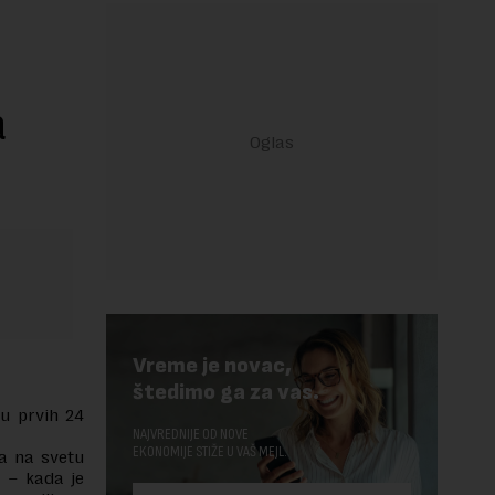
a
Vreme je novac,
štedimo ga za vas.
 u prvih 24
NAJVREDNIJE OD NOVE
EKONOMIJE STIŽE U VAŠ MEJL.
na na svetu
 – kada je