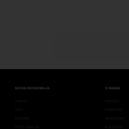
NOVA EKONOMIJA
O NAMA
SRBIJA
KONTAKT
SVET
MARKETING
KOLUMNE
IMPRESSUM
PRIČE I ANALIZE
NJUZLETER