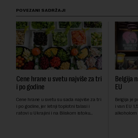
POVEZANI SADRŽAJI
Cene hrane u svetu najviše za tri
Belgija n
i po godine
EU
Cene hrane u svetu su sada najviše za tri
Belgija je 
i po godine, jer letnji toplotni talasi i
i van EU 1,5
ratovi u Ukrajini i na Bliskom istoku
alkoholom i
povećavaju troškove, piše britanski list
bloku, sao
Gardijan.Indeks cena prehrambenih
Međunarodn
proiz...
obeležava d