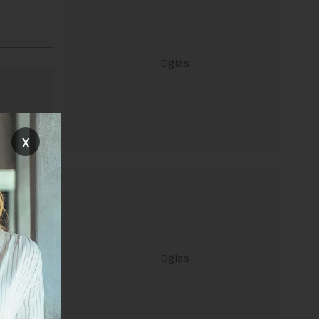
x
ravilima
 Uslovi