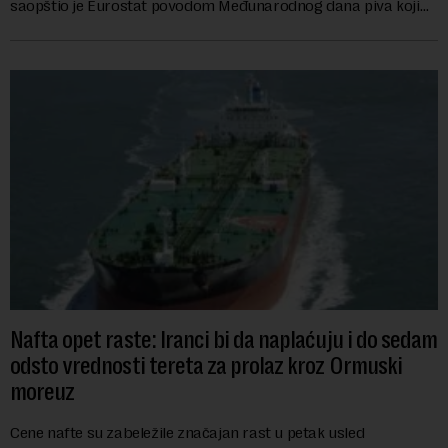
saopštio je Eurostat povodom Međunarodnog dana piva koji
se obeležava danas. ...
Nafta opet raste: Iranci bi da naplaćuju i do sedam
odsto vrednosti tereta za prolaz kroz Ormuski
moreuz
Cene nafte su zabeležile značajan rast u petak usled