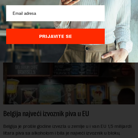
toplotni talasi i ratovi u Ukrajini i na Bliskom istoku povećavaju
troškove, piše britanski list Gardijan.Indeks cena
prehrambenih proiz...
PRIJAVITE SE
Belgija najveći izvoznik piva u EU
Belgija je prošle godine izvezla u zemlje u i van EU 1,5 milijardi
litara piva sa alkoholom i bila je najveći izvoznik u bloku,