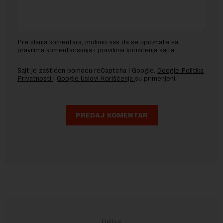
Pre slanja komentara, molimo vas da se upoznate sa
pravilima komentarisanja i pravilima korišćenja sajta.
Sajt je zaštićen pomocu reCaptcha i Google.
Google Politika
Privatnosti
i
Google Uslovi Korišćenja
su primenjeni.