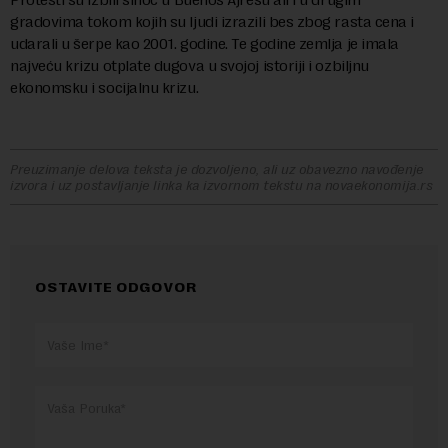
gradovima tokom kojih su ljudi izrazili bes zbog rasta cena i
udarali u šerpe kao 2001. godine. Te godine zemlja je imala
najveću krizu otplate dugova u svojoj istoriji i ozbiljnu
ekonomsku i socijalnu krizu.
Preuzimanje delova teksta je dozvoljeno, ali uz obavezno navođenje
izvora i uz postavljanje linka ka izvornom tekstu na novaekonomija.rs
OSTAVITE ODGOVOR