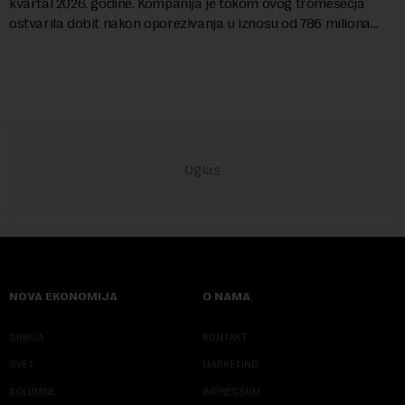
kvartal 2026. godine. Kompanija je tokom ovog tromesečja
ostvarila dobit nakon oporezivanja u iznosu od 786 miliona
američkih dolara. Rezultatima su...
NOVA EKONOMIJA
O NAMA
SRBIJA
KONTAKT
SVET
MARKETING
KOLUMNE
IMPRESSUM