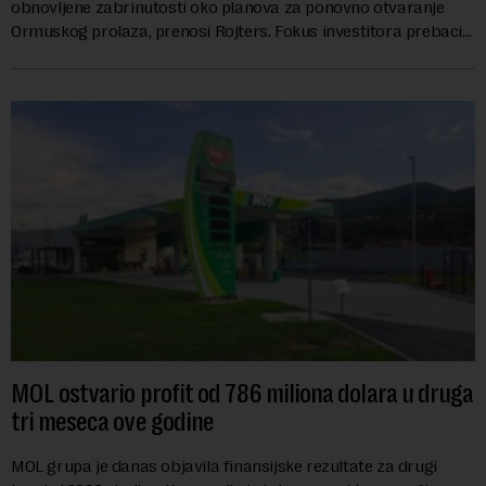
obnovljene zabrinutosti oko planova za ponovno otvaranje
Ormuskog prolaza, prenosi Rojters. Fokus investitora prebacio
se na predloge Irana i Omana koji b...
MOL ostvario profit od 786 miliona dolara u druga
tri meseca ove godine
MOL grupa je danas objavila finansijske rezultate za drugi