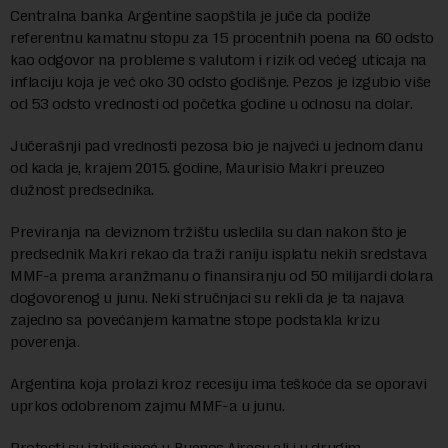
Centralna banka Argentine saopštila je juče da podiže
referentnu kamatnu stopu za 15 procentnih poena na 60 odsto
kao odgovor na probleme s valutom i rizik od većeg uticaja na
inflaciju koja je već oko 30 odsto godišnje. Pezos je izgubio više
od 53 odsto vrednosti od početka godine u odnosu na dolar.
Jučerašnji pad vrednosti pezosa bio je najveći u jednom danu
od kada je, krajem 2015. godine, Maurisio Makri preuzeo
dužnost predsednika.
Previranja na deviznom tržištu usledila su dan nakon što je
predsednik Makri rekao da traži raniju isplatu nekih sredstava
MMF-a prema aranžmanu o finansiranju od 50 milijardi dolara
dogovorenog u junu. Neki stručnjaci su rekli da je ta najava
zajedno sa povećanjem kamatne stope podstakla krizu
poverenja.
Argentina koja prolazi kroz recesiju ima teškoće da se oporavi
uprkos odobrenom zajmu MMF-a u junu.
Protesti su izbili sinoć u Buenos Ajresu ali i u drugim