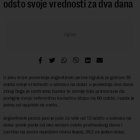
odsto svoje vrednosti za dva dana
U jeku krize poverenja argentinski pezos izgubio je gotovo 20
odsto svoje vrednosti u odnosu na dolar u poslednja dva dana
zbog čega je centralna banka te zemlje bila primorana da
podigne svoju referentnu kamatnu stopu na 60 odsto, i sada je
jedna od najviših na svetu.
Argentinski pezos pao je juče za više od 13 odsto u odnosu na
dolar posle pada od oko sedam odsto prethodnog dana i
završio na svom najnižem nivou ikada, 39,2 za jedan dolar.