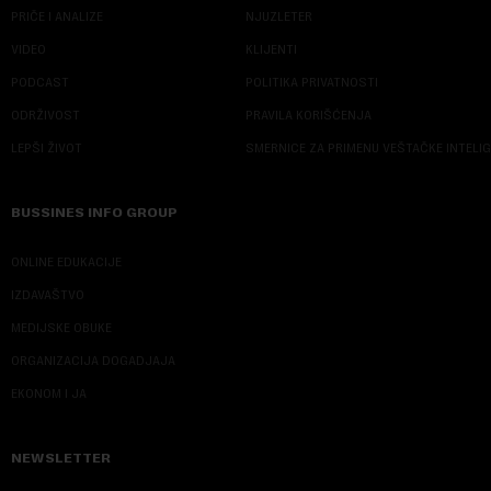
PRIČE I ANALIZE
NJUZLETER
VIDEO
KLIJENTI
PODCAST
POLITIKA PRIVATNOSTI
ODRŽIVOST
PRAVILA KORIŠĆENJA
LEPŠI ŽIVOT
SMERNICE ZA PRIMENU VEŠTAČKE INTELI
BUSSINES INFO GROUP
ONLINE EDUKACIJE
IZDAVAŠTVO
MEDIJSKE OBUKE
ORGANIZACIJA DOGADJAJA
EKONOM I JA
NEWSLETTER