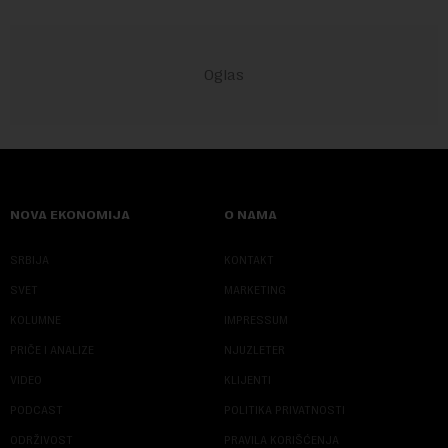
NOVA EKONOMIJA
O NAMA
SRBIJA
KONTAKT
SVET
MARKETING
KOLUMNE
IMPRESSUM
PRIČE I ANALIZE
NJUZLETER
VIDEO
KLIJENTI
PODCAST
POLITIKA PRIVATNOSTI
ODRŽIVOST
PRAVILA KORIŠĆENJA