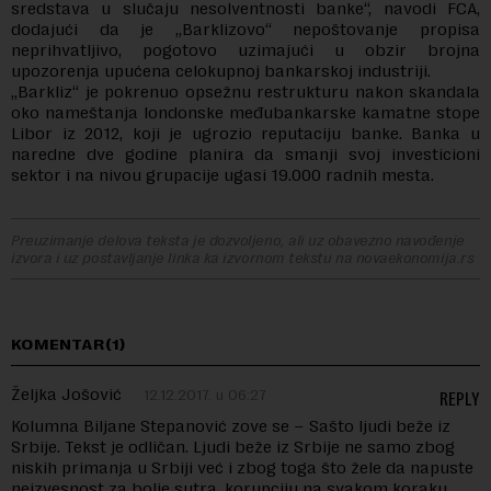
sredstava u slučaju nesolventnosti banke“, navodi FCA,
dodajući da je „Barklizovo“ nepoštovanje propisa
neprihvatljivo, pogotovo uzimajući u obzir brojna
upozorenja upućena celokupnoj bankarskoj industriji.
„Barkliz“ je pokrenuo opsežnu restrukturu nakon skandala
oko nameštanja londonske međubankarske kamatne stope
Libor iz 2012, koji je ugrozio reputaciju banke. Banka u
naredne dve godine planira da smanji svoj investicioni
sektor i na nivou grupacije ugasi 19.000 radnih mesta.
Preuzimanje delova teksta je dozvoljeno, ali uz obavezno navođenje
izvora i uz postavljanje linka ka izvornom tekstu na novaekonomija.rs
KOMENTAR(1)
Željka Jošović
12.12.2017. u 06:27
REPLY
Kolumna Biljane Stepanović zove se – Sašto ljudi beže iz
Srbije. Tekst je odličan. Ljudi beže iz Srbije ne samo zbog
niskih primanja u Srbiji već i zbog toga što žele da napuste
neizvesnost za bolje sutra, korupciju na svakom koraku,