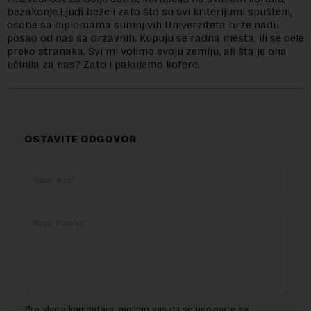
bezakonje.Ljudi beže i zato što su svi kriterijumi spušteni,
osobe sa diplomama sumnjivih Univerziteta brže nađu
posao od nas sa državnih. Kupuju se radna mesta, ili se dele
preko stranaka. Svi mi volimo svoju zemlju, ali šta je ona
učinila za nas? Zato i pakujemo kofere.
OSTAVITE ODGOVOR
Pre slanja komentara, molimo vas da se upoznate sa