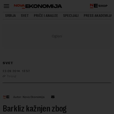
SHOP
SRBIJA
SVET
PRIČE I ANALIZE
SPECIJALI
PRESS AKADEMIJA
SVET
23.09.2014.
13:57
Tanjug
Autor: Nova Ekonomija
Barkliz kažnjen zbog