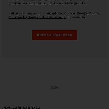
pravilima komentarisanja i pravilima korišćenja sajta.
Sajt je zaštićen pomocu reCaptcha i Google.
Google Politika
Privatnosti
i
Google Uslovi Korišćenja
su primenjeni.
POVEZANI SADRŽAJI