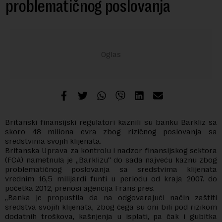
problematičnog poslovanja
Britanski finansijski regulatori kaznili su banku Barkliz sa
skoro 48 miliona evra zbog rizičnog poslovanja sa
sredstvima svojih klijenata.
Britanska Uprava za kontrolu i nadzor finansijskog sektora
(FCA) nametnula je „Barklizu“ do sada najveću kaznu zbog
problematičnog poslovanja sa sredstvima klijenata
vrednim 16,5 milijardi funti u periodu od kraja 2007. do
početka 2012, prenosi agencija Frans pres.
„Banka je propustila da na odgovarajući način zaštiti
sredstva svojih klijenata, zbog čega su oni bili pod rizikom
dodatnih troškova, kašnjenja u isplati, pa čak i gubitka