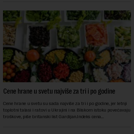
Cene hrane u svetu najviše za tri i po godine
Cene hrane u svetu su sada najviše za tri i po godine, jer letnji
toplotni talasi i ratovi u Ukrajini i na Bliskom istoku povećavaju
troškove, piše britanski list Gardijan.Indeks cena
prehrambenih proiz...