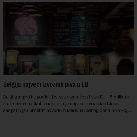
Belgija najveći izvoznik piva u EU
Belgija je prošle godine izvezla u zemlje u i van EU 1,5 milijardi
litara piva sa alkoholom i bila je najveći izvoznik u bloku,
saopštio je Eurostat povodom Međunarodnog dana piva koji
se obeležava danas. ...