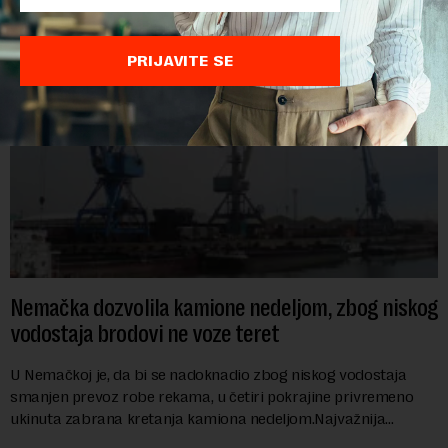
PRIJAVITE SE
Nemačka dozvolila kamione nedeljom, zbog niskog
vodostaja brodovi ne voze teret
U Nemačkoj je, da bi se nadoknadio zbog niskog vodostaja
smanjen prevoz robe rekama, u četiri pokrajine privremeno
ukinuta zabrana kretanja kamiona nedeljom.Najvažnija
nemačka reka Rajna ima najniži vodo...