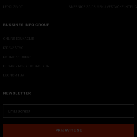
LEPŠI ŽIVOT
SMERNICE ZA PRIMENU VEŠTAČKE INTELI
BUSSINES INFO GROUP
ONLINE EDUKACIJE
IZDAVAŠTVO
MEDIJSKE OBUKE
ORGANIZACIJA DOGADJAJA
EKONOM I JA
NEWSLETTER
PRIJAVITE SE