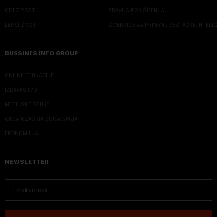
ODRŽIVOST
PRAVILA KORIŠĆENJA
LEPŠI ŽIVOT
SMERNICE ZA PRIMENU VEŠTAČKE INTELI
BUSSINES INFO GROUP
ONLINE EDUKACIJE
IZDAVAŠTVO
MEDIJSKE OBUKE
ORGANIZACIJA DOGADJAJA
EKONOM I JA
NEWSLETTER