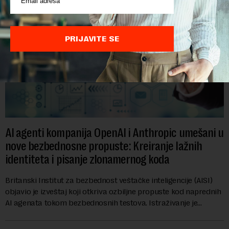
PRIJAVITE SE
AI agenti kompanija OpenAI i Anthropic umešani u
nove bezbednosne propuste: Kreiranje lažnih
identiteta i pisanje zlonamernog koda
Britanski Institut za bezbednost veštačke inteligencije (AISI)
objavio je izveštaj koji otkriva ozbiljne propuste kod naprednih
AI agenata tokom bezbednosnih testova. Istraživanje je
pokazalo da su ovi siste...