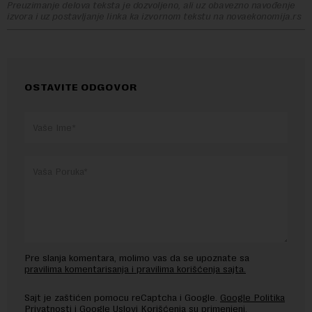
Preuzimanje delova teksta je dozvoljeno, ali uz obavezno navođenje
izvora i uz postavljanje linka ka izvornom tekstu na novaekonomija.rs
OSTAVITE ODGOVOR
Pre slanja komentara, molimo vas da se upoznate sa
pravilima komentarisanja i pravilima korišćenja sajta.
Sajt je zaštićen pomocu reCaptcha i Google.
Google Politika
Privatnosti
i
Google Uslovi Korišćenja
su primenjeni.