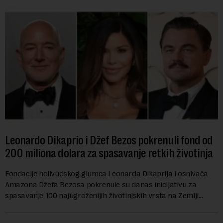
Leonardo Dikaprio i Džef Bezos pokrenuli fond od
200 miliona dolara za spasavanje retkih životinja
Fondacije holivudskog glumca Leonarda Dikaprija i osnivača
Amazona Džefa Bezosa pokrenule su danas inicijativu za
spasavanje 100 najugroženijih životinjskih vrsta na Zemlji
vrednu 200 miliona dolara.Fond...