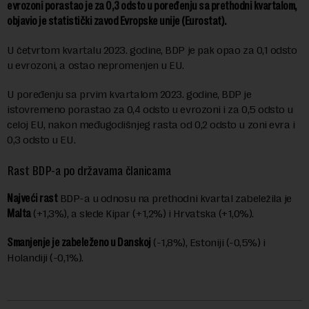
evrozoni porastao je za 0,3 odsto u poređenju sa prethodni kvartalom,
objavio je statistički zavod Evropske unije (Eurostat).
U četvrtom kvartalu 2023. godine, BDP je pak opao za 0,1 odsto
u evrozoni, a ostao nepromenjen u EU.
U poređenju sa prvim kvartalom 2023. godine, BDP je
istovremeno porastao za 0,4 odsto u evrozoni i za 0,5 odsto u
celoj EU, nakon međugodišnjeg rasta od 0,2 odsto u zoni evra i
0,3 odsto u EU.
Rast BDP-a po državama članicama
Najveći rast
BDP-a u odnosu na prethodni kvartal zabeležila je
Malta
(+1,3%), a slede Kipar (+1,2%) i Hrvatska (+1,0%).
Smanjenje je zabeleženo u Danskoj
(-1,8%), Estoniji (-0,5%) i
Holandiji (-0,1%).