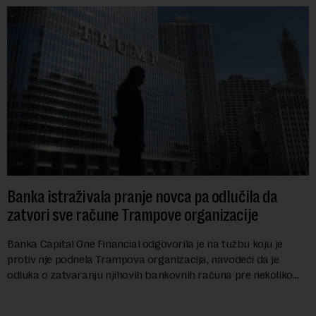
Banka istraživala pranje novca pa odlučila da
zatvori sve račune Trampove organizacije
Banka Capital One Financial odgovorila je na tužbu koju je
protiv nje podnela Trampova organizacija, navodeći da je
odluka o zatvaranju njihovih bankovnih računa pre nekoliko
godina doneta isključivo nakon d...