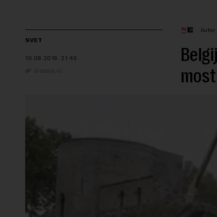
Autor
SVET
Belgi
10.08.2019.
21:45
mosta
Gradnja.rs