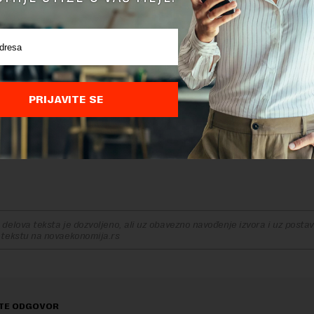
ry bridge in Tournai, Belgium. Locals look o
sadness.
 between 1281 and 1304, it was the only rem
13th century military bridge in the world.
PRIJAVITE SE
pic.twitter.com/htNYo36IDR
hitecturalRevival (@Arch_Revival_)
August 6
delova teksta je dozvoljeno, ali uz obavezno navođenje izvora i uz postavl
 tekstu na novaekonomija.rs
TE ODGOVOR