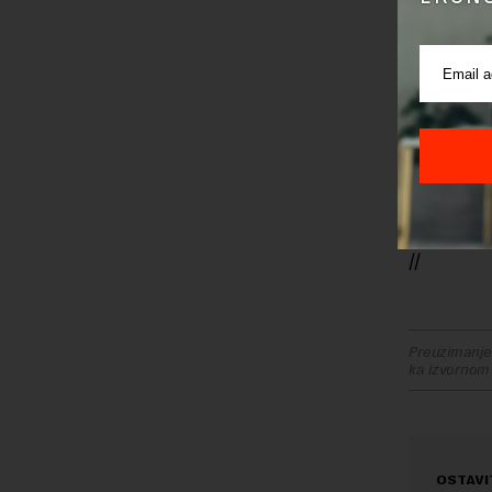
centu
Built
— Arc
//
Preuzimanje 
ka izvornom
OSTAVI