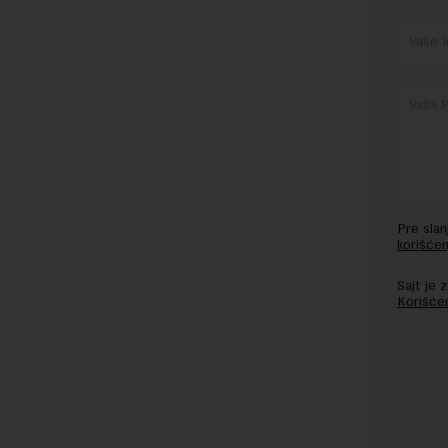
Pre sla
korišćen
Sajt je
Korišće