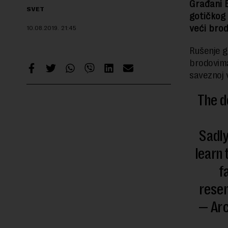
Građani B
SVET
gotičkog
veći brod
10.08.2019.
21:45
Rušenje g
brodovima
saveznoj v
The d
Sadly 
learn 
f
rese
— Arc