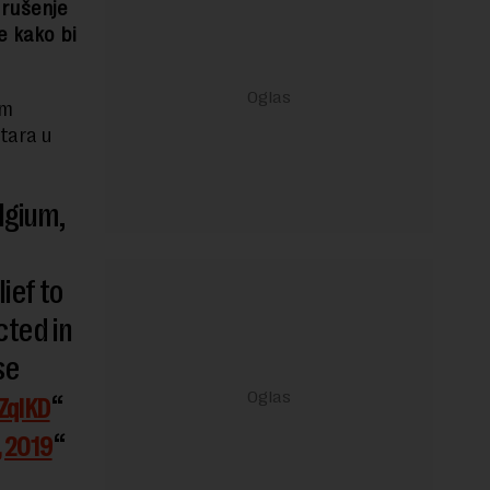
 rušenje
e kako bi
im
tara u
.
lgium,
lief to
cted in
se
ZqIKD
, 2019