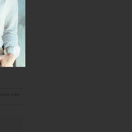
n with
aining
, 2019
janje linka