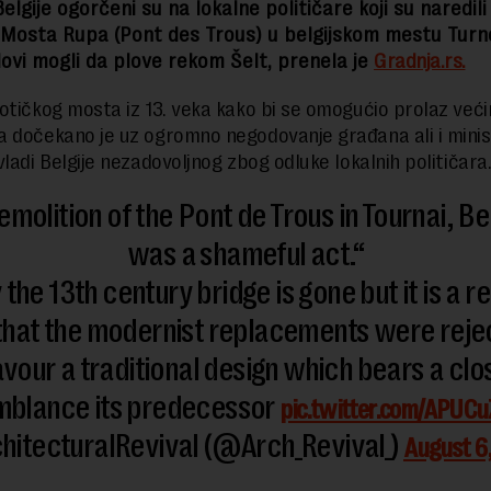
elgije ogorčeni su na lokalne političare koji su naredili
 Mosta Rupa (Pont des Trous) u belgijskom mestu Turn
ovi mogli da plove rekom Šelt, prenela je
Gradnja.rs.
otičkog mosta iz 13. veka kako bi se omogućio prolaz već
 dočekano je uz ogromno negodovanje građana ali i minis
ladi Belgije nezadovoljnog zbog odluke lokalnih političara
emolition of the Pont de Trous in Tournai, Be
was a shameful act.
the 13th century bridge is gone but it is a re
that the modernist replacements were reje
avour a traditional design which bears a clo
mblance its predecessor
pic.twitter.com/APUCu
hitecturalRevival (@Arch_Revival_)
August 6