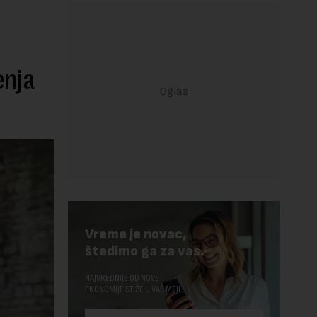
enja
Vreme je novac,
štedimo ga za vas.
NAJVREDNIJE OD NOVE
EKONOMIJE STIŽE U VAŠ MEJL.