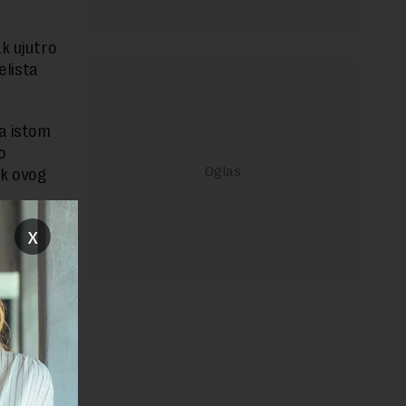
ak ujutro
elista
a istom
o
ak ovog
x
a.
ntralni
ovne kule,
13th