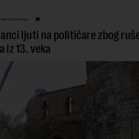
: Nova Ekonomija
janci ljuti na političare zbog ruš
 iz 13. veka