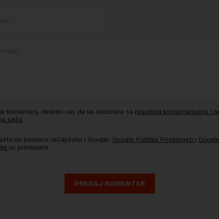
nja komentara, molimo vas da se upoznate sa
pravilima komentarisanja i p
ja sajta.
 zaštićen pomocu reCaptcha i Google.
Google Politika Privatnosti
i
Google
nja
su primenjeni.