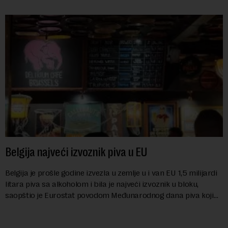
Belgija najveći izvoznik piva u EU
Belgija je prošle godine izvezla u zemlje u i van EU 1,5 milijardi
litara piva sa alkoholom i bila je najveći izvoznik u bloku,
saopštio je Eurostat povodom Međunarodnog dana piva koji
se obeležava danas. ...