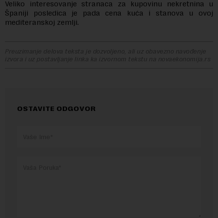
Veliko interesovanje stranaca za kupovinu nekretnina u
Španiji posledica je pada cena kuća i stanova u ovoj
mediteranskoj zemlji.
Preuzimanje delova teksta je dozvoljeno, ali uz obavezno navođenje
izvora i uz postavljanje linka ka izvornom tekstu na novaekonomija.rs
OSTAVITE ODGOVOR