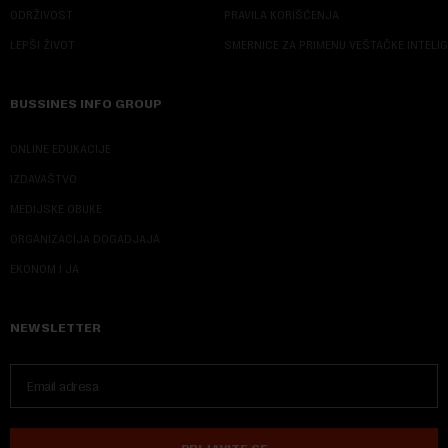
ODRŽIVOST
PRAVILA KORIŠĆENJA
LEPŠI ŽIVOT
SMERNICE ZA PRIMENU VEŠTAČKE INTELI
BUSSINES INFO GROUP
ONLINE EDUKACIJE
IZDAVAŠTVO
MEDIJSKE OBUKE
ORGANIZACIJA DOGADJAJA
EKONOM I JA
NEWSLETTER