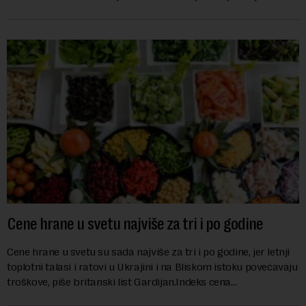
nemačka reka Rajna ima najniži vodo...
Cene hrane u svetu najviše za tri i po godine
Cene hrane u svetu su sada najviše za tri i po godine, jer letnji
toplotni talasi i ratovi u Ukrajini i na Bliskom istoku povećavaju
troškove, piše britanski list Gardijan.Indeks cena
prehrambenih proiz...