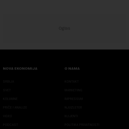
NOVA EKONOMIJA
O NAMA
SRBIJA
KONTAKT
SVET
MARKETING
KOLUMNE
IMPRESSUM
PRIČE I ANALIZE
NJUZLETER
VIDEO
KLIJENTI
PODCAST
POLITIKA PRIVATNOSTI