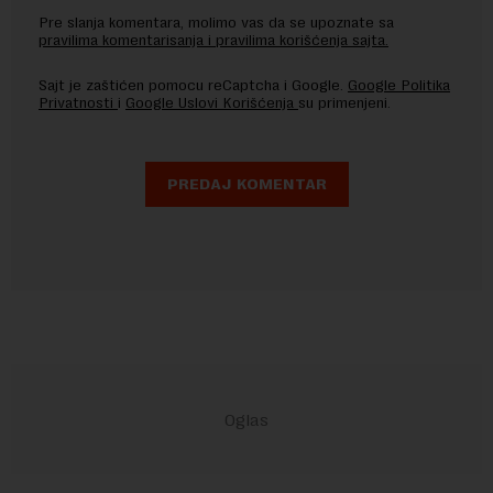
Pre slanja komentara, molimo vas da se upoznate sa
pravilima komentarisanja i pravilima korišćenja sajta.
Sajt je zaštićen pomocu reCaptcha i Google.
Google Politika
Privatnosti
i
Google Uslovi Korišćenja
su primenjeni.