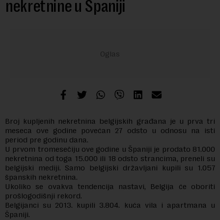
nekretnine u Španiji
Broj kupljenih nekretnina belgijskih građana je u prva tri
meseca ove godine povećan 27 odsto u odnosu na isti
period pre godinu dana.
U prvom tromesečiju ove godine u Španiji je prodato 81.000
nekretnina od toga 15.000 ili 18 odsto strancima, preneli su
belgijski mediji. Samo belgijski državljani kupili su 1.057
španskih nekretnina.
Ukoliko se ovakva tendencija nastavi, Belgija će oboriti
prošlogodišnji rekord.
Belgijanci su 2013. kupili 3.804. kuća vila i apartmana u
Španiji.