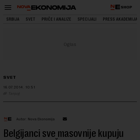
SHOP
SRBIJA
SVET
PRIČE I ANALIZE
SPECIJALI
PRESS AKADEMIJA
SVET
16.07.2014.
10:51
Tanjug
Autor: Nova Ekonomija
Belgijanci sve masovnije kupuju