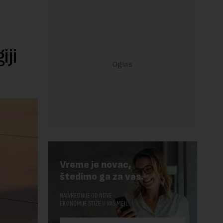
iji
Vreme je novac,
štedimo ga za vas.
NAJVREDNIJE OD NOVE
EKONOMIJE STIŽE U VAŠ MEJL.