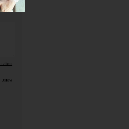
ravilima
 Uslovi