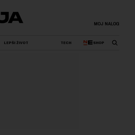
MOJ NALOG
SHOP
LEPŠI ŽIVOT
TECH