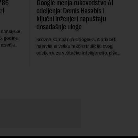
 786
Google menja rukovodstvo AI
ri
odeljenja: Demis Hasabis i
ključni inženjeri napuštaju
dosadašnje uloge
inansijske
6. godine.
Krovna kompanija Google-a, Alphabet,
mesečja
najavila je veliku rekonstrukciju svog
vanja u
odeljenja za veštačku inteligenciju, piše
ih dolara.
Rojters. Ove promene dolaze u ključnom
trenutku, dok se kompanija suočava sa
sve većim pr...