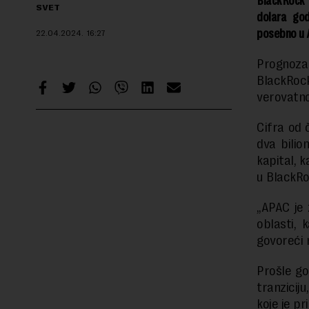
BlackRock p
SVET
dolara god
posebno u A
22.04.2024.
16:27
Prognoza 
BlackRock-
verovatno 
Cifra od 
dva bilio
kapital, 
u BlackRo
„APAC je 
oblasti, 
govoreći
Prošle go
tranzicij
koje je p