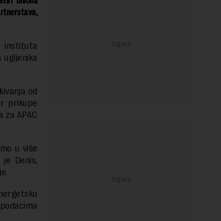
tiri biliona
rtnerstava,
 instituta
a ugljenika
kivanja od
or prikupe
la za APAC
imo u više
 je Denis,
je.
energetsku
a podacima