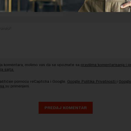
nja komentara, molimo vas da se upoznate sa
pravilima komentarisanja i p
ja sajta.
 zaštićen pomocu reCaptcha i Google.
Google Politika Privatnosti
i
Google
nja
su primenjeni.