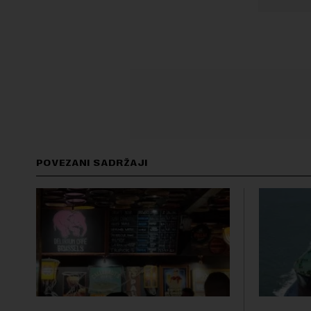
POVEZANI SADRŽAJI