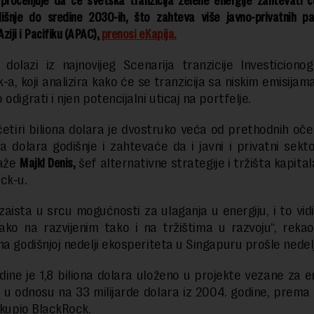
rocenjuje da će svetska tranzicija zelene energije zahtevati če
išnje do sredine 2030-ih, što zahteva više javno-privatnih pa
ziji i Pacifiku (APAC),
prenosi eKapija.
dolazi iz najnovijeg Scenarija tranzicije Investicionog
a, koji analizira kako će se tranzicija sa niskim emisijam
odigrati i njen potencijalni uticaj na portfelje.
četiri biliona dolara je dvostruko veća od prethodnih oče
na dolara godišnje i zahtevaće da i javni i privatni sekt
kaže
Majkl Denis,
šef alternativne strategije i tržišta kapita
ck-u.
zaista u srcu mogućnosti za ulaganja u energiju, i to vid
kako na razvijenim tako i na tržištima u razvoju“, rekao
 na godišnjoj nedelji ekosperiteta u Singapuru prošle nedel
dine je 1,8 biliona dolara uloženo u projekte vezane za 
u, u odnosu na 33 milijarde dolara iz 2004. godine, prem
rikupio BlackRock.