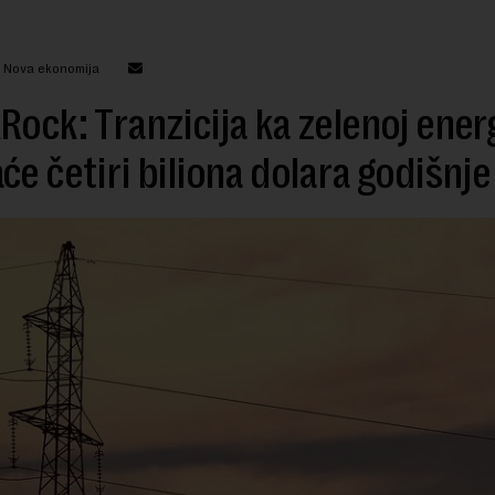
: Nova ekonomija
Rock: Tranzicija ka zelenoj energ
će četiri biliona dolara godišnje