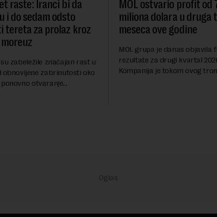
t raste: Iranci bi da
MOL ostvario profit od
u i do sedam odsto
miliona dolara u druga t
i tereta za prolaz kroz
meseca ove godine
 moreuz
MOL grupa je danas objavila f
rezultate za drugi kvartal 202
su zabeležile značajan rast u
Kompanija je tokom ovog tro
d obnovljene zabrinutosti oko
ostvarila dobit nakon oporezi
 ponovno otvaranje
iznosu od 786 miliona američk
rolaza, prenosi Rojters.
Rezultatima su...
stitora prebacio se na
ana i Omana koji b...