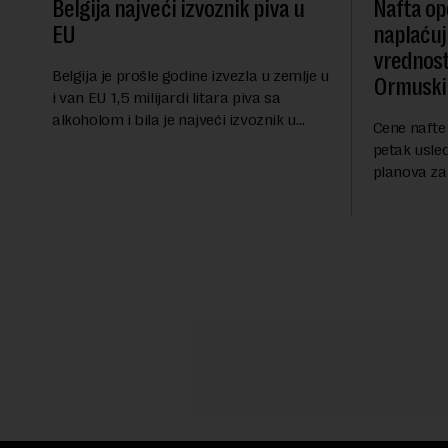
Belgija najveći izvoznik piva u
Nafta ope
EU
naplaćuj
vrednost
Belgija je prošle godine izvezla u zemlje u
Ormuski
i van EU 1,5 milijardi litara piva sa
alkoholom i bila je najveći izvoznik u
Cene nafte 
bloku, saopštio je Eurostat povodom
petak usle
Međunarodnog dana piva koji se
planova za
obeležava danas. ...
Ormuskog p
Fokus inve
predloge Ir