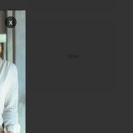
iona dolara
je Denis.
x
ulaganja u
kao što su
janje linka