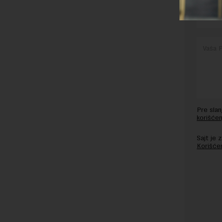
Pre sla
korišćen
Sajt je
Korišće