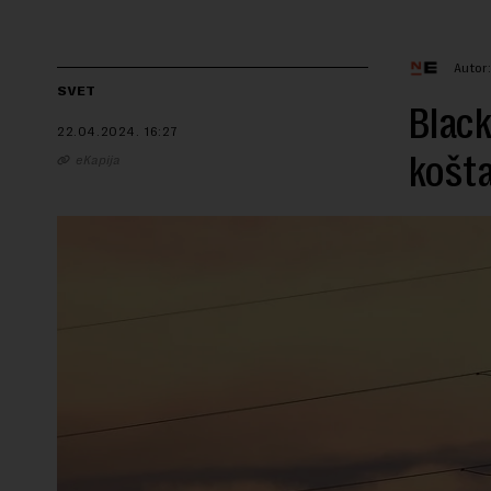
Autor
SVET
Black
22.04.2024.
16:27
košta
eKapija