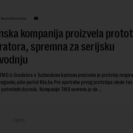
: Nova Ekonomija
ska kompanija proizvela protot
ratora, spremna za serijsku
zvodnju
MD iz Gradačca u Tuzlanskom kantonu proizvela je prototip respirat
cegovini, piše portal Klix.ba.Pre upotrebe prvog prototipa slede test
e potrebnih dozvola. Kompanije TMD uverena je da ...