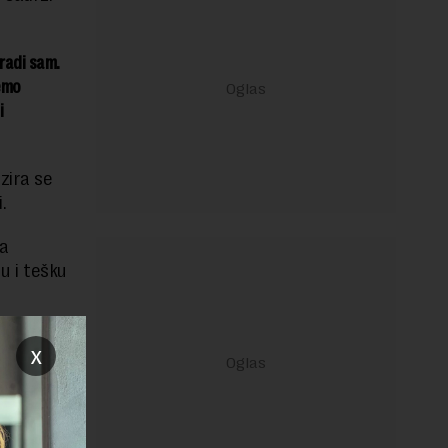
radi sam.
emo
i
zira se
.
ja
u i tešku
u
x
janje linka