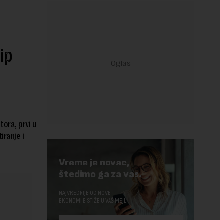
ip
ora, prvi u
iranje i
Vreme je novac,
štedimo ga za vas.
NAJVREDNIJE OD NOVE
EKONOMIJE STIŽE U VAŠ MEJL.