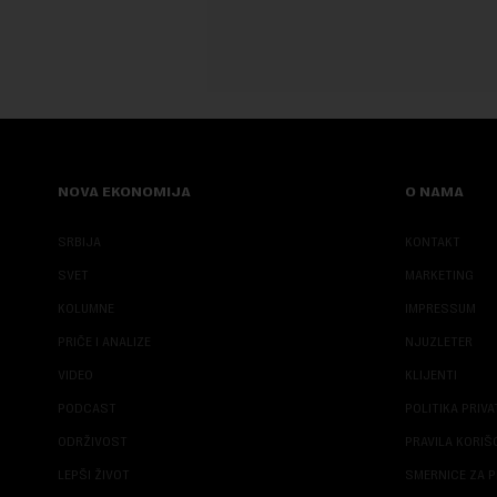
NOVA EKONOMIJA
O NAMA
SRBIJA
KONTAKT
SVET
MARKETING
KOLUMNE
IMPRESSUM
PRIČE I ANALIZE
NJUZLETER
VIDEO
KLIJENTI
PODCAST
POLITIKA PRIV
ODRŽIVOST
PRAVILA KORI
LEPŠI ŽIVOT
SMERNICE ZA P