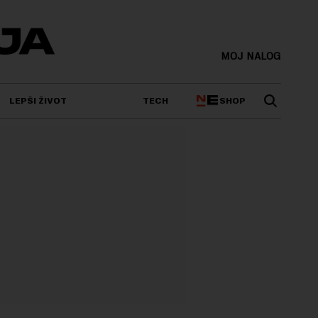
MOJ NALOG
SHOP
LEPŠI ŽIVOT
TECH