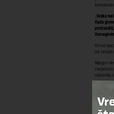
komponent
„
Svaka maši
Kada govor
proizvoditi,
Hercegovi
Stručnjac
na respira
Njegov di
respirator
nabavku i
procedur
Vr
Preuzimanje 
ka izvornom