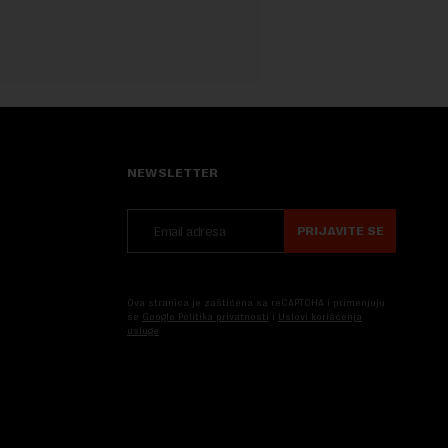
NEWSLETTER
PRIJAVITE SE
Ova stranica je zaštićena sa reCAPTCHA i primenjuju
se
Google Politika privatnosti
i
Uslovi korišćenja
usluge