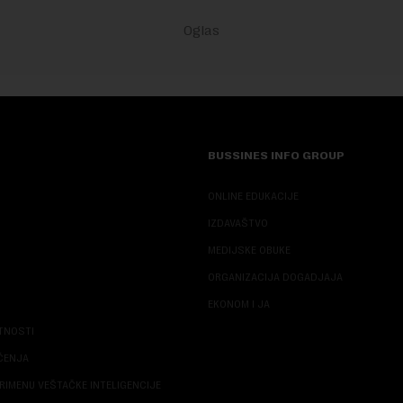
BUSSINES INFO GROUP
ONLINE EDUKACIJE
IZDAVAŠTVO
MEDIJSKE OBUKE
ORGANIZACIJA DOGADJAJA
EKONOM I JA
ATNOSTI
ŠĆENJA
RIMENU VEŠTAČKE INTELIGENCIJE