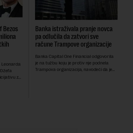
f Bezos
Banka istraživala pranje novca
miliona
pa odlučila da zatvori sve
tkih
račune Trampove organizacije
Banka Capital One Financial odgovorila
je na tužbu koju je protiv nje podnela
a Leonarda
Trampova organizacija, navodeći da je
 Džefa
odluka o zatvaranju njihovih bankovnih
cijativu za
računa pre nekoliko godina doneta
h
isključivo nakon d...
rednu 200