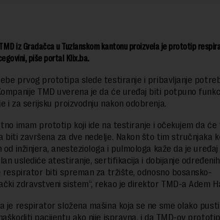
MD iz Gradačca u Tuzlanskom kantonu proizvela je prototip respirat
egovini, piše portal Klix.ba.
ebe prvog prototipa slede testiranje i pribavljanje potre
Kompanije TMD uverena je da će uređaj biti potpuno funkc
e i za serijsku proizvodnju nakon odobrenja.
utno imam prototip koji ide na testiranje i očekujem da će 
 biti završena za dve nedelje. Nakon što tim stručnjaka ko
n od inžinjera, anesteziologa i pulmologa kaže da je uređaj
an uslediće atestiranje, sertifikacija i dobijanje određeni
e respirator biti spreman za tržište, odnosno bosansko-
čki zdravstveni sistem“, rekao je direktor TMD-a Adem H
a je respirator složena mašina koja se ne sme olako pustit
naškoditi pacijentu ako nije ispravna, i da TMD-ov prototip