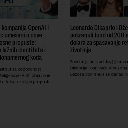
i kompanija OpenAI i
Leonardo Dikaprio i Dže
c umešani u nove
pokrenuli fond od 200 
osne propuste:
dolara za spasavanje re
 lažnih identiteta i
životinja
zlonamernog koda
Fondacije holivudskog glumc
Dikaprija i osnivača Amazona
nstitut za bezbednost
Bezosa pokrenule su danas ini
eligencije (AISI) objavio je
spasavanje 100 najugroženiji
ji otkriva ozbiljne propuste
životinjskih vrsta na Zemlji v
nih AI agenata tokom
miliona dolara.Fond...
h testova. Istraživanje je
su ovi siste...