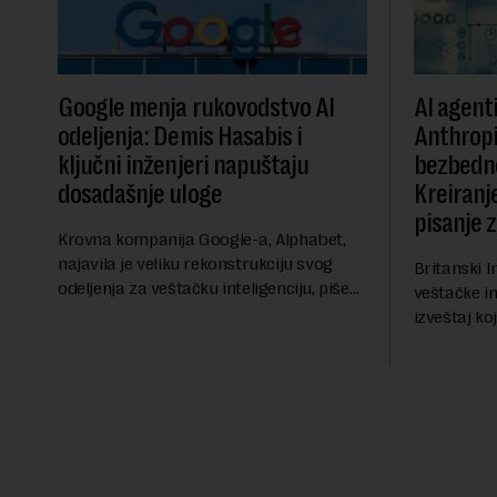
Google menja rukovodstvo AI
AI agent
odeljenja: Demis Hasabis i
Anthropi
ključni inženjeri napuštaju
bezbedn
dosadašnje uloge
Kreiranje
pisanje 
Krovna kompanija Google-a, Alphabet,
najavila je veliku rekonstrukciju svog
Britanski I
odeljenja za veštačku inteligenciju, piše
veštačke int
Rojters. Ove promene dolaze u ključnom
izveštaj ko
trenutku, dok se kompanija suočava sa
kod napred
sve većim pr...
bezbednosni
pokazalo da 