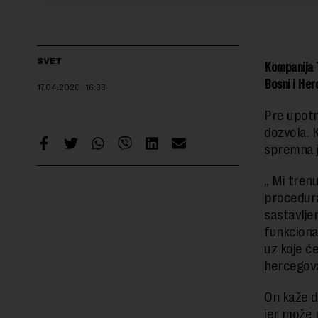
SVET
Kompanija T
Bosni i Herc
17.04.2020.
16:38
Pre upotr
dozvola. 
spremna j
„ Mi tren
procedura
sastavlje
funkcional
uz koje ć
hercegova
On kaže d
jer može 