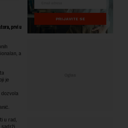
PRIJAVITE SE
ora, prvi u
bnih
ionalan, a
ta
ji je
h dozvola
anić.
i u rad,
 sadrži