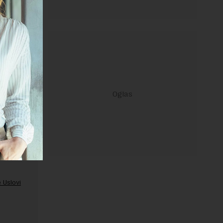
ravilima
 Uslovi