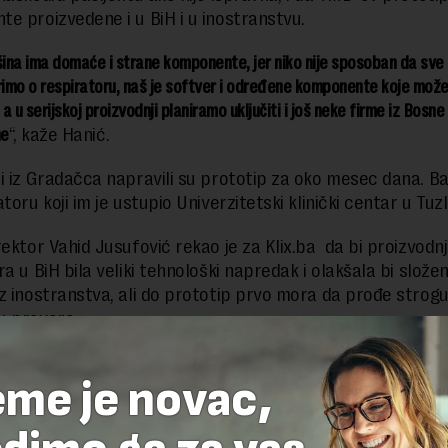
e proizvedene i u BiH i u inostranstvu.
na ima domaće i strane komponente, jer niko nije sposoban da sve 
imo o respiratoru, naš je softver i određene komponente koje mož
 a u serijskoj proizvodnji planiramo uključiti i još neke firme iz Bosne 
ne
“, kaže Hanić.
i iz Gradačca napravili su prototip za oko mesec dana. Ba
toru koji im je ustupio Univerzitetski klinički centar u Tuzli
rektor Vahid Jusufović rekao je za Klix.ba da bi proizvodn
a u BiH bila veliki tehnološki napredak i olakšala bi složen
z inostranstva, ali do prototip prvo mora da prođe strog
u provere.
eme je novac,
delova teksta je dozvoljeno, ali uz obavezno navođenje izvora i uz postavl
 tekstu na novaekonomija.rs