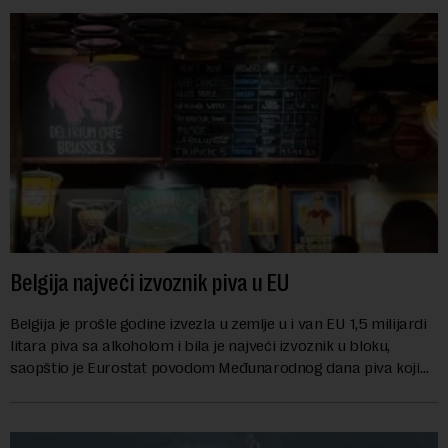
Belgija najveći izvoznik piva u EU
Belgija je prošle godine izvezla u zemlje u i van EU 1,5 milijardi
litara piva sa alkoholom i bila je najveći izvoznik u bloku,
saopštio je Eurostat povodom Međunarodnog dana piva koji
se obeležava danas. ...