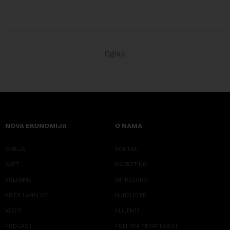
NOVA EKONOMIJA
O NAMA
SRBIJA
KONTAKT
SVET
MARKETING
KOLUMNE
IMPRESSUM
PRIČE I ANALIZE
NJUZLETER
VIDEO
KLIJENTI
PODCAST
POLITIKA PRIVATNOSTI