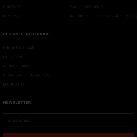
ODRŽIVOST
PRAVILA KORIŠĆENJA
LEPŠI ŽIVOT
SMERNICE ZA PRIMENU VEŠTAČKE INTELI
BUSSINES INFO GROUP
ONLINE EDUKACIJE
IZDAVAŠTVO
MEDIJSKE OBUKE
ORGANIZACIJA DOGADJAJA
EKONOM I JA
NEWSLETTER