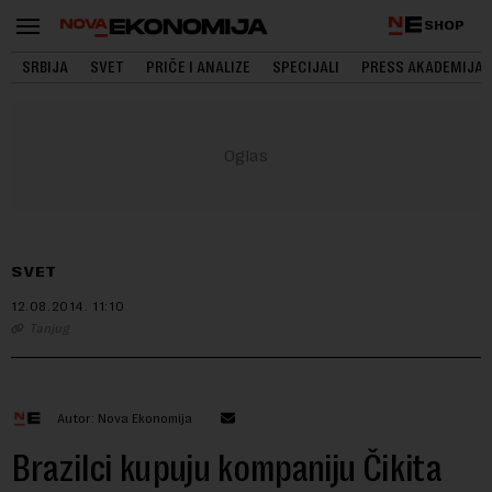
SHOP
SRBIJA
SVET
PRIČE I ANALIZE
SPECIJALI
PRESS AKADEMIJA
SVET
12.08.2014.
11:10
Tanjug
Autor: Nova Ekonomija
Brazilci kupuju kompaniju Čikita