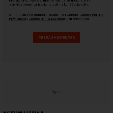
Pre slanja komentara, molimo vas da se upoznate sa
pravilima komentarisanja i pravilima korišćenja sajta.
Sajt je zaštićen pomocu reCaptcha i Google.
Google Politika
Privatnosti
i
Google Uslovi Korišćenja
su primenjeni.
POVEZANI SADRŽAJI