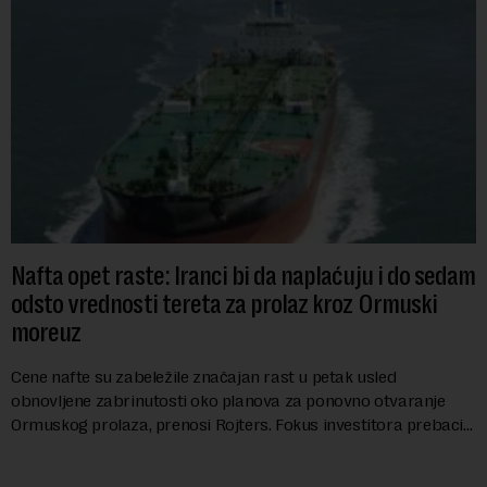
Nafta opet raste: Iranci bi da naplaćuju i do sedam
odsto vrednosti tereta za prolaz kroz Ormuski
moreuz
Cene nafte su zabeležile značajan rast u petak usled
obnovljene zabrinutosti oko planova za ponovno otvaranje
Ormuskog prolaza, prenosi Rojters. Fokus investitora prebacio
se na predloge Irana i Omana koji b...