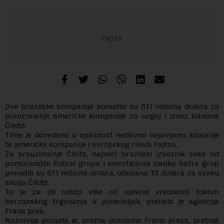
Dve brazilske kompanije ponudile su 611 miliona dolara za
preuzimanje američke kompanije za uzgoj i izvoz banana
Čikite.
Time je dovedeno u opasnost nedavno najavljeno spajanje
te američke kompanije i evropskog rivala Fajfsa.
Za preuzimanje Čikite, najveći brazilski izvoznik soka od
pomorandže Kutral grupa i investiciona banka Safra grup
ponudili su 611 miliona dolara, odnosno 13 dolara za svaku
akciju Čikite.
To je za 29 odsto više od njihove vrednosti tokom
berzanskog trgovanja u ponedeljak, prenela je agencija
Frans pres.
Najnovija ponuda je, prema ocenama Frans presa, pretnja