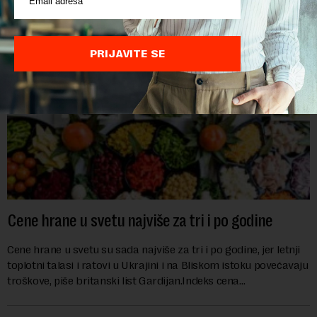
nemačka reka Rajna ima najniži vodo...
PRIJAVITE SE
Cene hrane u svetu najviše za tri i po godine
Cene hrane u svetu su sada najviše za tri i po godine, jer letnji
toplotni talasi i ratovi u Ukrajini i na Bliskom istoku povećavaju
troškove, piše britanski list Gardijan.Indeks cena
prehrambenih proiz...