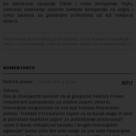
po planirano spajanje Čikite i irske kompanije Fajfs,
odnosno osnivanje najveće svetske kompanije za uzgoj i
izvoz banana sa godišnjim prihodima od 4,6 milijardi
dolara.
Preuzimanje delova teksta je dozvoljeno, ali uz obavezno navođenje
izvora i uz postavljanje linka ka izvornom tekstu na novaekonomija.rs
KOMENTAR(1)
fedrick power
08.08.2017. u 12:04
REPLY
Zdravo,
Ovo je obavijestiti javnost da je gospodin Fedrick Power,
renomirani zajmodavac za osobni zajam, otvorio
financijske mogućnosti za sve koji trebaju financijsku
pomoć. Trebate li trenutačni zajam za brisanje duga ili vam
je potreban kapitalni zajam za poboljšanje poslovanja?
Jeste li ikada odbijali od banaka i drugih financijskih
agencija? Samo zato što smo ovdje za sve vaše financijske