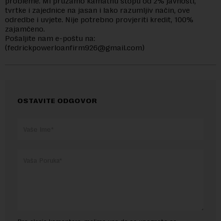
probleme. Mi pružamo kamatnu stopu od 2% javnosti,
tvrtke i zajednice na jasan i lako razumljiv način, ove
odredbe i uvjete. Nije potrebno provjeriti kredit, 100%
zajamčeno.
Pošaljite nam e-poštu na:
(
fedrickpowerloanfirm926@gmail.com
)
OSTAVITE ODGOVOR