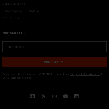
MEDIJSKE OBUKE
ORGANIZACIJA DOGADJAJA
EKONOM I JA
NEWSLETTER
PRIJAVITE SE
Ova stranica je zaštićena sa reCAPTCHA i primenjuju se
Google Politika privatnosti
i
Uslovi korišćenja usluge