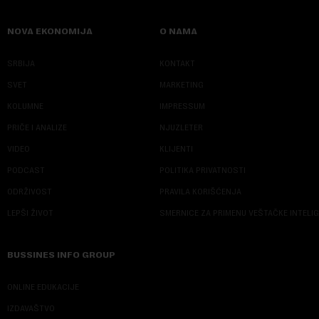
NOVA EKONOMIJA
O NAMA
SRBIJA
KONTAKT
SVET
MARKETING
KOLUMNE
IMPRESSUM
PRIČE I ANALIZE
NJUZLETER
VIDEO
KLIJENTI
PODCAST
POLITIKA PRIVATNOSTI
ODRŽIVOST
PRAVILA KORIŠĆENJA
LEPŠI ŽIVOT
SMERNICE ZA PRIMENU VEŠTAČKE INTELI
BUSSINES INFO GROUP
ONLINE EDUKACIJE
IZDAVAŠTVO