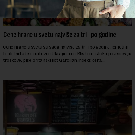
Cene hrane u svetu najviše za tri i po godine
Cene hrane u svetu su sada najviše za tri i po godine, jer letnji
toplotni talasi i ratovi u Ukrajini i na Bliskom istoku povećavaju
troškove, piše britanski list Gardijan.Indeks cena
prehrambenih proiz...