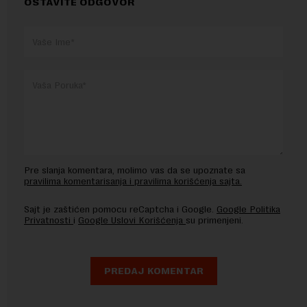
OSTAVITE ODGOVOR
Pre slanja komentara, molimo vas da se upoznate sa
pravilima komentarisanja i pravilima korišćenja sajta.
Sajt je zaštićen pomocu reCaptcha i Google.
Google Politika
Privatnosti
i
Google Uslovi Korišćenja
su primenjeni.