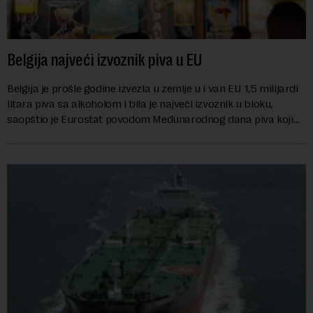
Belgija najveći izvoznik piva u EU
Belgija je prošle godine izvezla u zemlje u i van EU 1,5 milijardi
litara piva sa alkoholom i bila je najveći izvoznik u bloku,
saopštio je Eurostat povodom Međunarodnog dana piva koji
se obeležava danas. ...