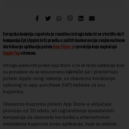
Evropska komisija započela je zvaničnu istragu kako bi se utvrdilo da li
kompanija Epl (Apple) krši pravila o zaštiti konkurencije svojim načinom
distribucije aplikacija putem
App Store-a
i provizija koje naplaćuje
Apple Pay
sitemom.
Istraga poslovnih praksi App Store-a će se ticati aplikacija koje
prezentuju
su prinuđene da se istovremeno
takmiče sa i
putem Apple-ovog rešenja, uz obavezno korišćenje
njihovog in-app-purchase (IAP) sistema za svu
kupovinu.
Obavezna kupovina putem App Store-a uključuje
proviziju od 30 odsto, ali i ograničenje sposobnosti
kompanija da obaveste korisnike o alternativnim
metodama kupovine izvan aplikacija, koje su obično