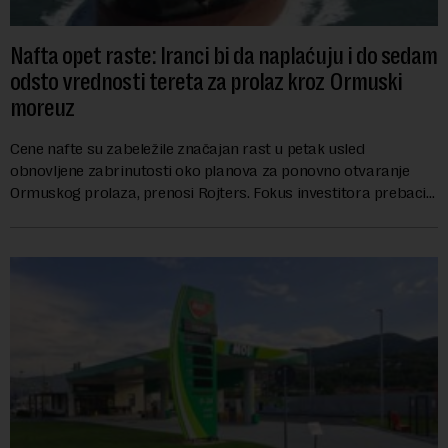
Nafta opet raste: Iranci bi da naplaćuju i do sedam
odsto vrednosti tereta za prolaz kroz Ormuski
moreuz
Cene nafte su zabeležile značajan rast u petak usled
obnovljene zabrinutosti oko planova za ponovno otvaranje
Ormuskog prolaza, prenosi Rojters. Fokus investitora prebacio
se na predloge Irana i Omana koji b...