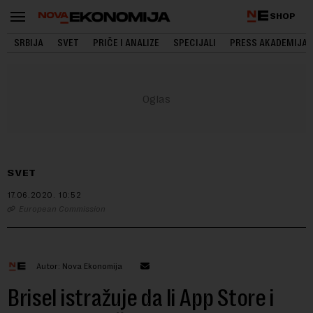
SHOP
SRBIJA
SVET
PRIČE I ANALIZE
SPECIJALI
PRESS AKADEMIJA
SVET
17.06.2020.
10:52
European Commission
Autor: Nova Ekonomija
Brisel istražuje da li App Store i