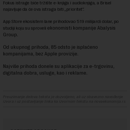
Fokus istrage biće tržište e-knjiga i audioknjiga, a Brisel
najavljuje da će ova istraga biti „prioritet“.
App Store ekosistem lane prihodovao 519 milijardi dolar, po
ekonomisti kompanije Abalysis
studiji koju su sproveli
Group.
Od ukupnog prihoda, 85 odsto je isplaćeno
kompanijama, bez Apple provizije.
Najviše prihoda donele su aplikacije za e-trgovinu,
digitalna dobra, usluge, kao i reklame.
Preuzimanje delova teksta je dozvoljeno, ali uz obavezno navođenje
izvora i uz postavljanje linka ka izvornom tekstu na novaekonomija.rs