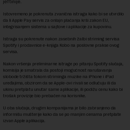
jeftinije.
Istovremeno je pokrenuta zvanična istraga kako bi se utvrdilo
da li Apple Pay servis za onlajn plaćanja krši zakon EU,
integrisanjem sistema u sajtove i aplikacije za kupovinu.
Istraga su pokrenute nakon zasebnih žalbi striming servisa
Spotify i prodavnice e-knjiga Kobo na poslovne prakse ovog
servisa.
Nakon vršenja preliminarne istrage po pitanju Spotify slučaja,
komisija je smatrala da postoji mogućnost narušavanja
slobode tržišta tokom striminga muzike na iPhone i iPad
uređajima, obzirom da se Apple-ovi rivali se odlučuju ili da
ukinu pretplatu unutar same aplikacije, ili podižu cenu kako bi
trošak provizije bio prebačen na korisnike.
U oba slučaja, drugim kompanijama je bilo zabranjeno da
informišu mušterije kako da se po manjim cenama pretplate
izvan Apple aplikacija.