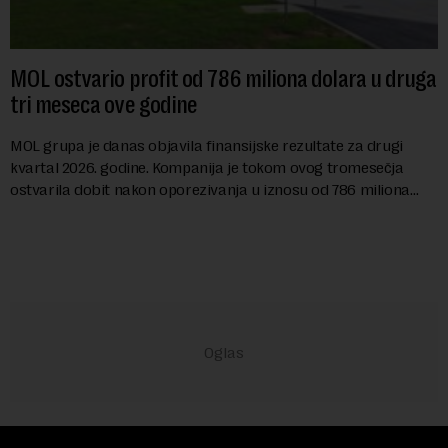
MOL ostvario profit od 786 miliona dolara u druga
tri meseca ove godine
MOL grupa je danas objavila finansijske rezultate za drugi
kvartal 2026. godine. Kompanija je tokom ovog tromesečja
ostvarila dobit nakon oporezivanja u iznosu od 786 miliona
američkih dolara. Rezultatima su...