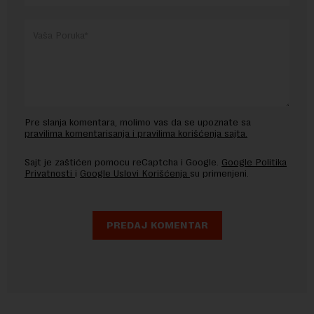
Pre slanja komentara, molimo vas da se upoznate sa
pravilima komentarisanja i pravilima korišćenja sajta.
Sajt je zaštićen pomocu reCaptcha i Google.
Google Politika
Privatnosti
i
Google Uslovi Korišćenja
su primenjeni.