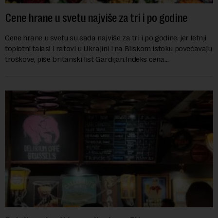
Cene hrane u svetu najviše za tri i po godine
Cene hrane u svetu su sada najviše za tri i po godine, jer letnji
toplotni talasi i ratovi u Ukrajini i na Bliskom istoku povećavaju
troškove, piše britanski list Gardijan.Indeks cena
prehrambenih proiz...