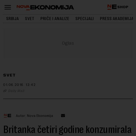
SHOP
SRBIJA
SVET
PRIČE I ANALIZE
SPECIJALI
PRESS AKADEMIJA
SVET
01.06.2016.
13:42
Daily Mail
Autor: Nova Ekonomija
Britanka četiri godine konzumirala