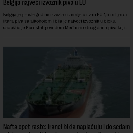
Belgija najveći izvoznik piva u EU
Belgija je prošle godine izvezla u zemlje u i van EU 1,5 milijardi
litara piva sa alkoholom i bila je najveći izvoznik u bloku,
saopštio je Eurostat povodom Međunarodnog dana piva koji
se obeležava danas. ...
Nafta opet raste: Iranci bi da naplaćuju i do sedam