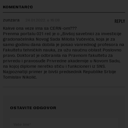
KOMENTAR(1)
zunzara
24.01.2022. u 16:08
REPLY
Kakve ona veze ima sa CERN-om???
Prenma portalu 021 reč je o „Bivšoj savetnici za investicije
gradonačelnika Novog Sada Miloša Vučevića, koja je za
samo godinu dana dobila je posao vanrednog profesora na
Fakultetu tehničkih nauka, za užu naučnu oblast Poslovno
pravo. Doktorat je odbranila na Pravnom fakultetu za
privredu i pravosuđe Privredne akademije u Novom Sadu,
na kojoj diplome neretko stiču i funkcioneri iz SNS.
Najpoznatiji primer je bivši predsednik Republike Srbije
Tomislav Nikolić.
OSTAVITE ODGOVOR