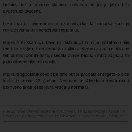
bolnici, dok je snimak skenera pokazao da joj je jetra bila
dvostruko uvećena.
Lekari su bili uvereni da je alkoholičarka do trenutka kada je
rekla zavisna od energetskih napitaka.
Majka iz Briksama, u Devonu, rekla je: „Bilo mi je potrebno i nije
me bilo briga u tom trenutku koliko je štetno za mene. Ako ne
bih odmah dobila dozu, osećala bih se bedno i mrzovoljno, a to
jednostavno nije bilo opcija.“
Majka trogodišnje devojčice prvi put je probala energetsko piće
kada je imala 22 godine. Nedavno je Alvudova testirana i
otkriveno je da joj se jetra vraća u normalu.
Preuzimanje delova teksta je dozvoljeno, ali uz obavezno navođenje
izvora i uz postavljanje linka ka izvornom tekstu na novaekonomija.rs