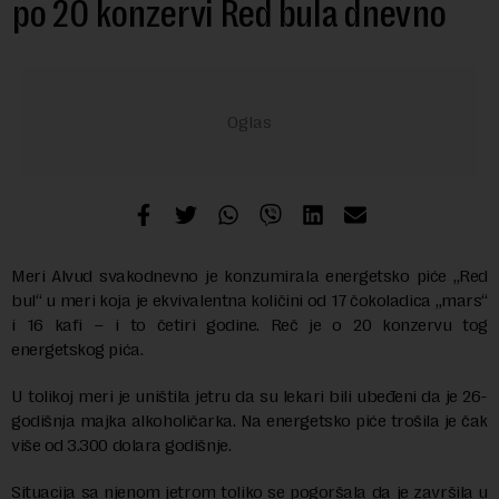
po 20 konzervi Red bula dnevno
Meri Alvud svakodnevno je konzumirala energetsko piće „Red
bul“ u meri koja je ekvivalentna količini od 17 čokoladica „mars“
i 16 kafi – i to četiri godine. Reč je o 20 konzervu tog
energetskog pića.
U tolikoj meri je uništila jetru da su lekari bili ubeđeni da je 26-
godišnja majka alkoholičarka. Na energetsko piće trošila je čak
više od 3.300 dolara godišnje.
Situacija sa njenom jetrom toliko se pogoršala da je završila u