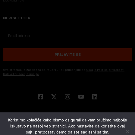
EKONOM I JA
NEWSLETTER
PRIJAVITE SE
Ova stranica je zaštićena sa reCAPTCHA i primenjuju se
Google Politika privatnosti
i
Uslovi korišćenja usluge
Koristimo kolačiće kako bismo osigurali da vam pružimo najbolje
iskustvo na našoj veb stranici. Ako nastavite da koristite ovaj
sajt, pretpostavićemo da ste saglasni sa tim.