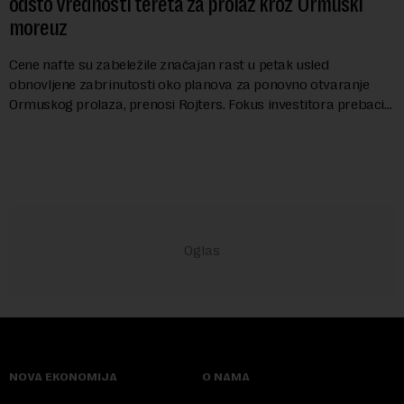
odsto vrednosti tereta za prolaz kroz Ormuski
moreuz
Cene nafte su zabeležile značajan rast u petak usled
obnovljene zabrinutosti oko planova za ponovno otvaranje
Ormuskog prolaza, prenosi Rojters. Fokus investitora prebacio
se na predloge Irana i Omana koji b...
NOVA EKONOMIJA
O NAMA