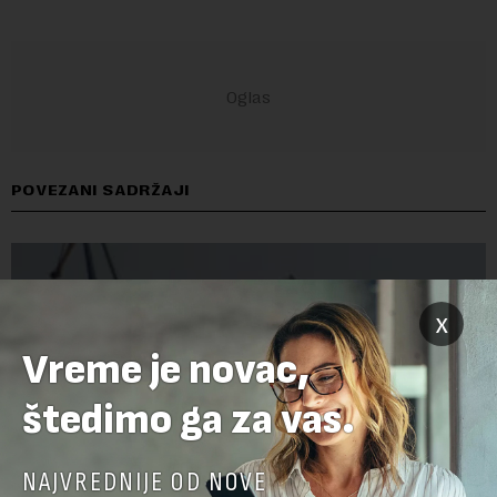
POVEZANI SADRŽAJI
x
Vreme je novac,
štedimo ga za vas.
NAJVREDNIJE OD NOVE