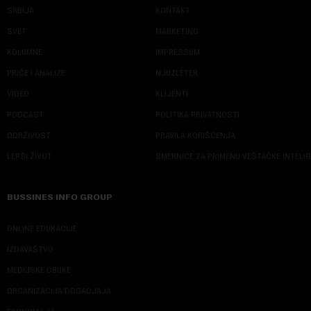
SRBIJA
KONTAKT
SVET
MARKETING
KOLUMNE
IMPRESSUM
PRIČE I ANALIZE
NJUZLETER
VIDEO
KLIJENTI
PODCAST
POLITIKA PRIVATNOSTI
ODRŽIVOST
PRAVILA KORIŠĆENJA
LEPŠI ŽIVOT
SMERNICE ZA PRIMENU VEŠTAČKE INTELI
BUSSINES INFO GROUP
ONLINE EDUKACIJE
IZDAVAŠTVO
MEDIJSKE OBUKE
ORGANIZACIJA DOGADJAJA