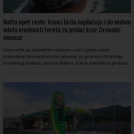
Nafta opet raste: Iranci bi da naplaćuju i do sedam
odsto vrednosti tereta za prolaz kroz Ormuski
moreuz
Cene nafte su zabeležile značajan rast u petak usled
obnovljene zabrinutosti oko planova za ponovno otvaranje
Ormuskog prolaza, prenosi Rojters. Fokus investitora prebacio
se na predloge Irana i Omana koji b...