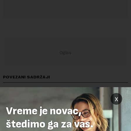
POVEZANI SADRŽAJI
x
Vreme je novac,
štedimo ga za vas.