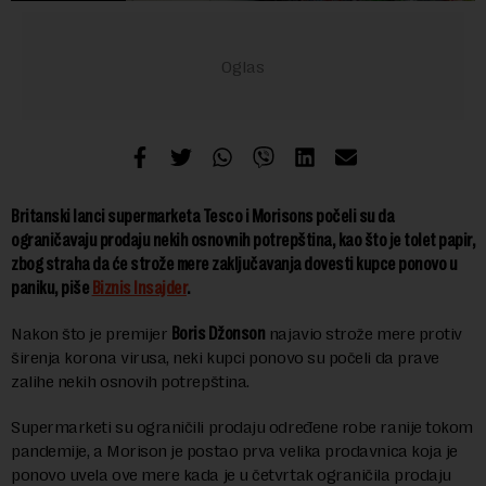
Britanski lanci supermarketa Tesco i Morisons počeli su da
ograničavaju prodaju nekih osnovnih potrepština, kao što je tolet papir,
zbog straha da će strože mere zaključavanja dovesti kupce ponovo u
paniku, piše
Biznis Insajder
.
Nakon što je premijer
Boris Džonson
najavio strože mere protiv
širenja korona virusa, neki kupci ponovo su počeli da prave
zalihe nekih osnovih potrepština.
Supermarketi su ograničili prodaju određene robe ranije tokom
pandemije, a Morison je postao prva velika prodavnica koja je
ponovo uvela ove mere kada je u četvrtak ograničila prodaju