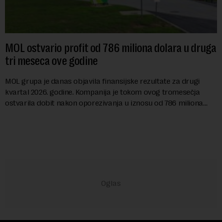
MOL ostvario profit od 786 miliona dolara u druga
tri meseca ove godine
MOL grupa je danas objavila finansijske rezultate za drugi
kvartal 2026. godine. Kompanija je tokom ovog tromesečja
ostvarila dobit nakon oporezivanja u iznosu od 786 miliona
američkih dolara. Rezultatima su...