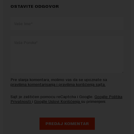
OSTAVITE ODGOVOR
Pre slanja komentara, molimo vas da se upoznate sa
pravilima komentarisanja i pravilima korišćenja sajta.
Sajt je zaštićen pomocu reCaptcha i Google.
Google Politika
Privatnosti
i
Google Uslovi Korišćenja
su primenjeni.