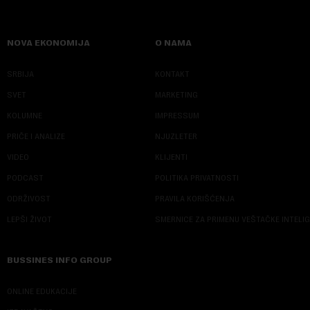
NOVA EKONOMIJA
O NAMA
SRBIJA
KONTAKT
SVET
MARKETING
KOLUMNE
IMPRESSUM
PRIČE I ANALIZE
NJUZLETER
VIDEO
KLIJENTI
PODCAST
POLITIKA PRIVATNOSTI
ODRŽIVOST
PRAVILA KORIŠĆENJA
LEPŠI ŽIVOT
SMERNICE ZA PRIMENU VEŠTAČKE INTELI
BUSSINES INFO GROUP
ONLINE EDUKACIJE