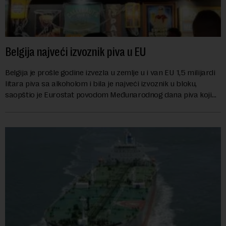
Belgija najveći izvoznik piva u EU
Belgija je prošle godine izvezla u zemlje u i van EU 1,5 milijardi
litara piva sa alkoholom i bila je najveći izvoznik u bloku,
saopštio je Eurostat povodom Međunarodnog dana piva koji
se obeležava danas. ...