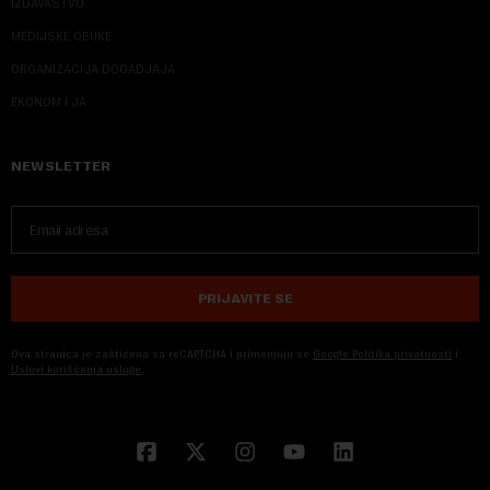
IZDAVAŠTVO
MEDIJSKE OBUKE
ORGANIZACIJA DOGADJAJA
EKONOM I JA
NEWSLETTER
PRIJAVITE SE
Ova stranica je zaštićena sa reCAPTCHA i primenjuju se
Google Politika privatnosti
i
Uslovi korišćenja usluge