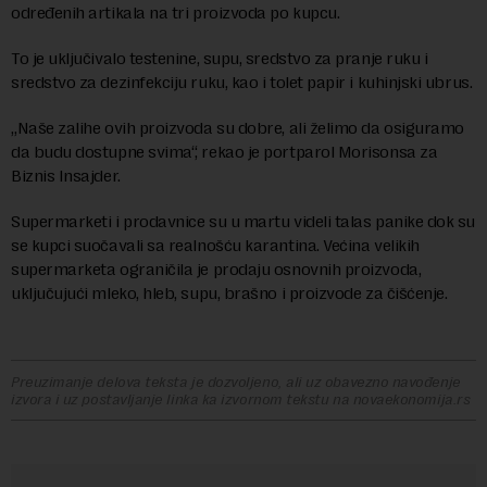
određenih artikala na tri proizvoda po kupcu.
To je uključivalo testenine, supu, sredstvo za pranje ruku i
sredstvo za dezinfekciju ruku, kao i tolet papir i kuhinjski ubrus.
„Naše zalihe ovih proizvoda su dobre, ali želimo da osiguramo
da budu dostupne svima“, rekao je portparol Morisonsa za
Biznis Insajder.
Supermarketi i prodavnice su u martu videli talas panike dok su
se kupci suočavali sa realnošću karantina. Većina velikih
supermarketa ograničila je prodaju osnovnih proizvoda,
uključujući mleko, hleb, supu, brašno i proizvode za čišćenje.
Preuzimanje delova teksta je dozvoljeno, ali uz obavezno navođenje
izvora i uz postavljanje linka ka izvornom tekstu na novaekonomija.rs