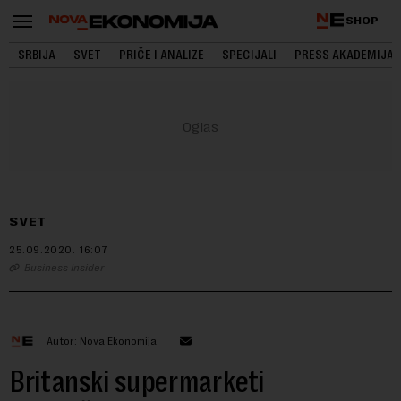
SHOP
SRBIJA
SVET
PRIČE I ANALIZE
SPECIJALI
PRESS AKADEMIJA
SVET
25.09.2020.
16:07
Business Insider
Autor: Nova Ekonomija
Britanski supermarketi