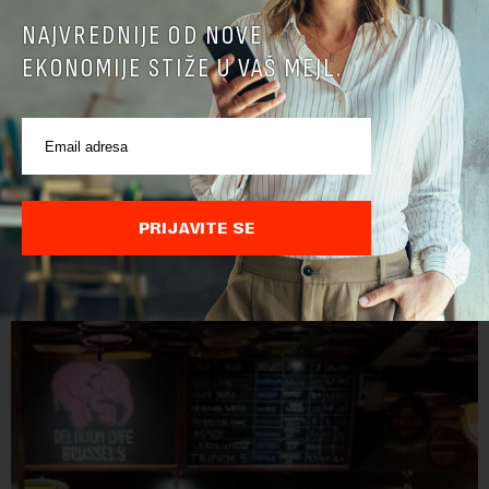
NAJVREDNIJE OD NOVE
EKONOMIJE STIŽE U VAŠ MEJL.
Cene hrane u svetu najviše za tri i po godine
Cene hrane u svetu su sada najviše za tri i po godine, jer letnji
toplotni talasi i ratovi u Ukrajini i na Bliskom istoku povećavaju
PRIJAVITE SE
troškove, piše britanski list Gardijan.Indeks cena
prehrambenih proiz...