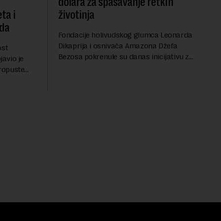
dolara za spasavanje retkih
ta i
životinja
oda
Fondacije holivudskog glumca Leonarda
Dikaprija i osnivača Amazona Džefa
ost
Bezosa pokrenule su danas inicijativu za
javio je
spasavanje 100 najugroženijih
propuste
životinjskih vrsta na Zemlji vrednu 200
kom
miliona dolara.Fond...
vanje je