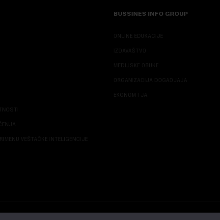
BUSSINES INFO GROUP
ONLINE EDUKACIJE
IZDAVAŠTVO
MEDIJSKE OBUKE
ORGANIZACIJA DOGADJAJA
EKONOM I JA
ATNOSTI
ŠĆENJA
RIMENU VEŠTAČKE INTELIGENCIJE
© 2026 NOVA EKONOMIJA | SVA PRAVA ZADŽANA | DEVELOPED BY
CUBES