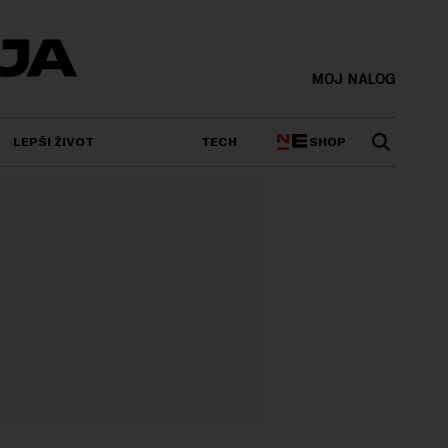
MOJ NALOG
SHOP
LEPŠI ŽIVOT
TECH