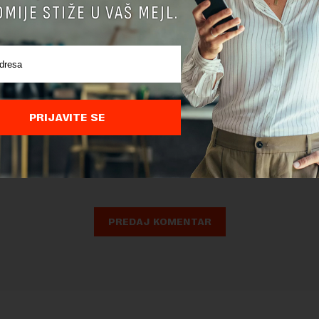
MIJE STIŽE U VAŠ MEJL.
PRIJAVITE SE
nja komentara, molimo vas da se upoznate sa
pravilima komentarisanja i p
ja sajta.
 zaštićen pomocu reCaptcha i Google.
Google Politika Privatnosti
i
Google
nja
su primenjeni.