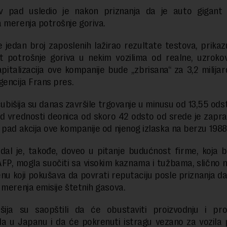
v pad usledio je nakon priznanja da je auto gigant
 merenja potrošnje goriva.
e jedan broj zaposlenih lažirao rezultate testova, prikaz
t potrošnje goriva u nekim vozilima od realne, uzroko
apitalizacija ove kompanije bude „zbrisana“ za 3,2 milijar
gencija Frans pres.
cubišija su danas završile trgovanje u minusu od 13,55 ods
ad vrednosti deonica od skoro 42 odsto od srede je zapra
 pad akcija ove kompanije od njenog izlaska na berzu 1988
dal je, takođe, doveo u pitanje budućnost firme, koja b
AFP, mogla suočiti sa visokim kaznama i tužbama, sličn
nu koji pokušava da povrati reputaciju posle priznanja da 
 merenja emisije štetnih gasova.
išija su saopštili da će obustaviti proizvodnju i pro
a u Japanu i da će pokrenuti istragu vezano za vozila