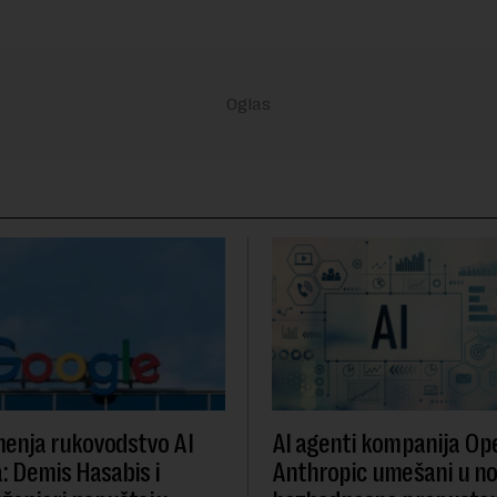
enja rukovodstvo AI
AI agenti kompanija Ope
a: Demis Hasabis i
Anthropic umešani u n