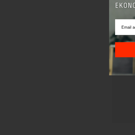
EKONO
Pre sla
korišćen
Sajt je
Korišće