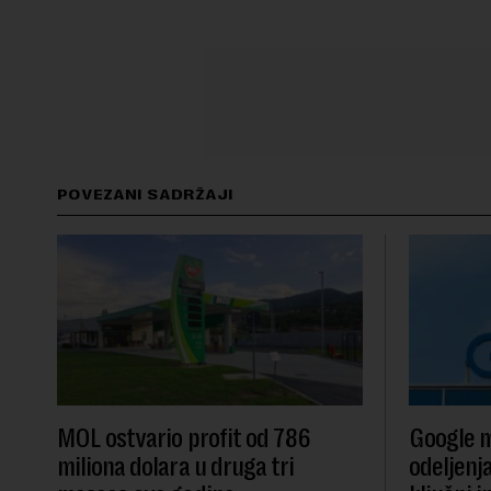
POVEZANI SADRŽAJI
MOL ostvario profit od 786
Google m
miliona dolara u druga tri
odeljenj