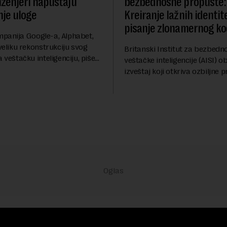
nženjeri napuštaju
bezbednosne propuste:
je uloge
Kreiranje lažnih identite
pisanje zlonamernog k
panija Google-a, Alphabet,
 veliku rekonstrukciju svog
Britanski Institut za bezbedn
a veštačku inteligenciju, piše
veštačke inteligencije (AISI) ob
ve promene dolaze u ključnom
izveštaj koji otkriva ozbiljne 
dok se kompanija suočava sa
kod naprednih AI agenata to
...
bezbednosnih testova. Istraži
pokazalo da su ovi siste...