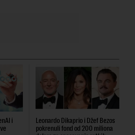
nAI i
Leonardo Dikaprio i Džef Bezos
ove
pokrenuli fond od 200 miliona