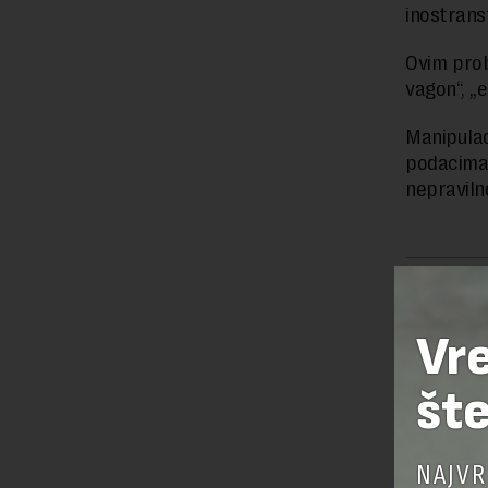
inostrans
Ovim prob
vagon“, „e
Manipulac
podacima
nepraviln
Preuzimanje 
ka izvornom
Vr
šte
OSTAVI
NAJVR