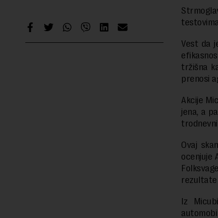
Strmogla
testovima
Vest da j
efikasnos
tržišna k
prenosi a
Akcije Mi
jena, a p
trodnevni
Ovaj skan
ocenjuje 
Folksvage
rezultate
Iz Micub
automobil