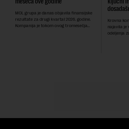
meseca ove godine
ključni i
dosadašn
MOL grupa je danas objavila finansijske
rezultate za drugi kvartal 2026. godine.
Krovna kom
Kompanija je tokom ovog tromesečja
najavila je
ostvarila dobit nakon oporezivanja u
odeljenja z
iznosu od 786 miliona američkih dolara.
Rojters. O
Rezultatima su...
trenutku, 
sve većim pr