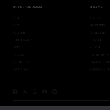
NOVA EKONOMIJA
O NAMA
SRBIJA
KONTAKT
SVET
MARKETING
KOLUMNE
IMPRESSUM
PRIČE I ANALIZE
NJUZLETER
VIDEO
KLIJENTI
PODCAST
POLITIKA PRIV
ODRŽIVOST
PRAVILA KORI
LEPŠI ŽIVOT
SMERNICE ZA P