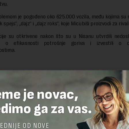
tvu.
lemom je pogođeno oko 625.000 vozila, među kojima su 
k spejs“, „dajz“ i „dajz roks“, koje Micubiši proizvodi za riva
ije su otkrivene nakon što su u Nisanu utvrdili nedos
 o efikasnosti potrošnje goriva i izvestili o o
ostima.
delova teksta je dozvoljeno, ali uz obavezno navođenje izvora i uz postavl
 tekstu na novaekonomija.rs
eme je novac,
dimo ga za vas.
TE ODGOVOR
EDNIJE OD NOVE