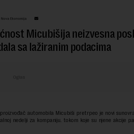
: Nova Ekonomija
nost Micubišija neizvesna pos
ala sa lažiranim podacima
proizvođač automobila Micubiši pretrpeo je novi sunovra
alnoj nedelji za kompaniju. tokom koje su njene akcije pa