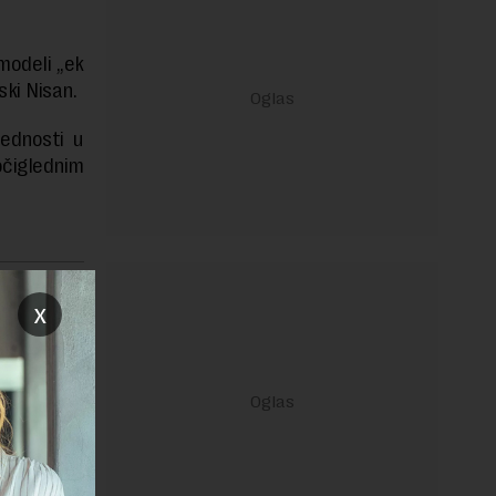
modeli „ek
lski Nisan.
lednosti u
čiglednim
janje linka
x