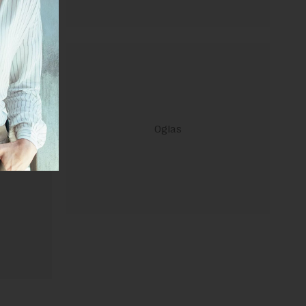
ravilima
 Uslovi