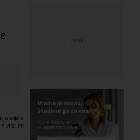
le
Vreme je novac,
štedimo ga za vas.
t akcija u
NAJVREDNIJE OD NOVE
le više od
EKONOMIJE STIŽE U VAŠ MEJL.