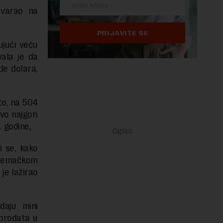
 varao na
PRIJAVITE SE
ujući veću
vala je da
de dolara,
to, na 504
vo najgori
. godine,
i se, kako
o nemačkom
je lažirao
daju mini
 prodata u