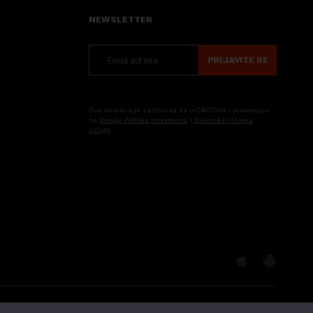
NEWSLETTER
PRIJAVITE SE
Ova stranica je zaštićena sa reCAPTCHA i primenjuju
se
Google Politika privatnosti
i
Uslovi korišćenja
usluge