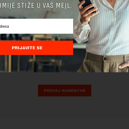
MIJE STIŽE U VAŠ MEJL.
PRIJAVITE SE
nja komentara, molimo vas da se upoznate sa
pravilima komentarisanja i p
ja sajta.
 zaštićen pomocu reCaptcha i Google.
Google Politika Privatnosti
i
Google
nja
su primenjeni.