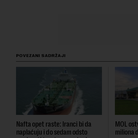
POVEZANI SADRŽAJI
Nafta opet raste: Iranci bi da
MOL ostv
naplaćuju i do sedam odsto
miliona d