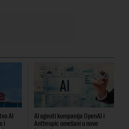
vo AI
AI agenti kompanija OpenAI i
s i
Anthropic umešani u nove