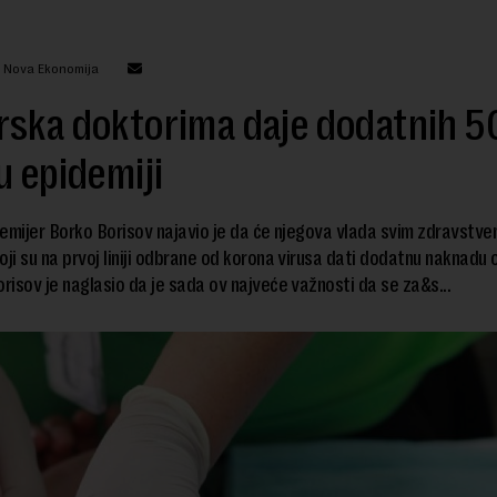
: Nova Ekonomija
rska doktorima daje dodatnih 
u epidemiji
emijer Borko Borisov najavio je da će njegova vlada svim zdravstve
oji su na prvoj liniji odbrane od korona virusa dati dodatnu naknadu
isov je naglasio da je sada ov najveće važnosti da se za&s...