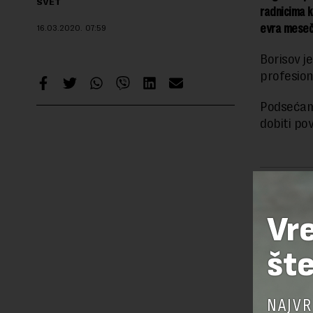
SVET
radnicima k
evra meseč
16.03.2020.
07:59
Borisov je
profesion
Podsećamo,
dobiti po
Preuzimanje 
ka izvornom
Vr
šte
OSTAVI
NAJVR