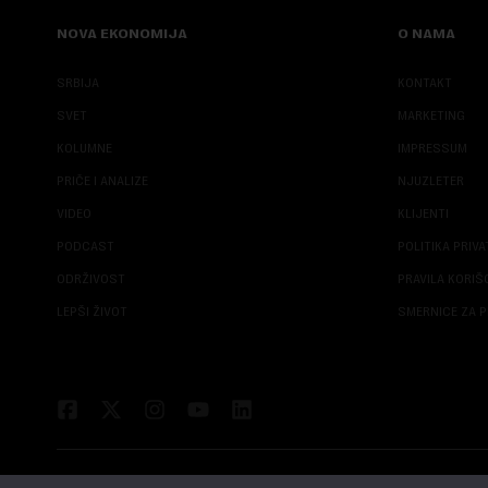
NOVA EKONOMIJA
O NAMA
SRBIJA
KONTAKT
SVET
MARKETING
KOLUMNE
IMPRESSUM
PRIČE I ANALIZE
NJUZLETER
VIDEO
KLIJENTI
PODCAST
POLITIKA PRIV
ODRŽIVOST
PRAVILA KORI
LEPŠI ŽIVOT
SMERNICE ZA P