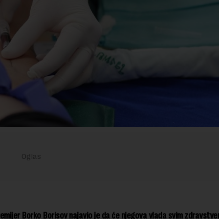
emijer Borko Borisov najavio je da će njegova vlada svim zdravstve