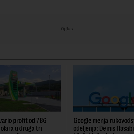
ario profit od 786
Google menja rukovodst
olara u druga tri
odeljenja: Demis Hasabi