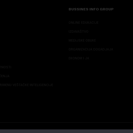
BUSSINES INFO GROUP
ONLINE EDUKACIJE
IZDAVAŠTVO
MEDIJSKE OBUKE
ORGANIZACIJA DOGADJAJA
EKONOM I JA
ATNOSTI
ŠĆENJA
RIMENU VEŠTAČKE INTELIGENCIJE
© 2026 NOVA EKONOMIJA | SVA PRAVA ZADŽANA | DEVELOPED BY
CUBES