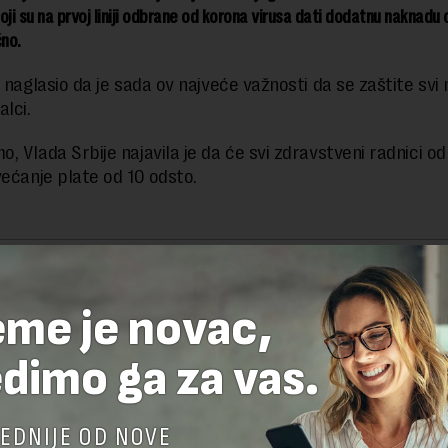
oji su na prvoj liniji odbrane od korona virusa dati dodatnu naknadu
no.
 naglasio da je sada ov najveće važnosti da se zaštite svi 
alci.
 Vlada Srbije najavila je da će svi zdravstveni radnici od 
većanje plate od 10 odsto.
delova teksta je dozvoljeno, ali uz obavezno navođenje izvora i uz postavl
 tekstu na novaekonomija.rs
eme je novac,
dimo ga za vas.
TE ODGOVOR
EDNIJE OD NOVE