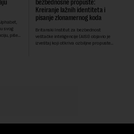
aju
bezbednosne propuste:
Kreiranje lažnih identiteta i
pisanje zlonamernog koda
lphabet,
ju svog
Britanski Institut za bezbednost
ciju, piše
veštačke inteligencije (AISI) objavio je
u ključnom
izveštaj koji otkriva ozbiljne propuste
uočava sa
kod naprednih AI agenata tokom
bezbednosnih testova. Istraživanje je
pokazalo da su ovi siste...