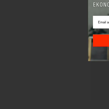
EKONO
Pre sla
korišćen
Sajt je
Korišće