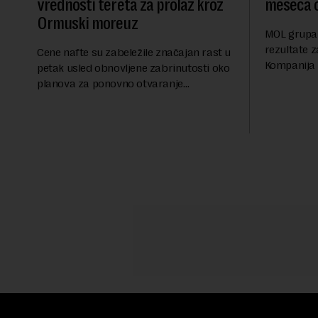
vrednosti tereta za prolaz kroz
meseca 
Ormuski moreuz
MOL grupa 
rezultate z
Cene nafte su zabeležile značajan rast u
Kompanija 
petak usled obnovljene zabrinutosti oko
ostvarila 
planova za ponovno otvaranje
iznosu od 
Ormuskog prolaza, prenosi Rojters.
Rezultatima
Fokus investitora prebacio se na
predloge Irana i Omana koji b...