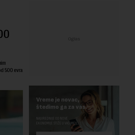
500
nim
 od 500 evra
Vreme je novac,
štedimo ga za vas.
NAJVREDNIJE OD NOVE
EKONOMIJE STIŽE U VAŠ MEJL.