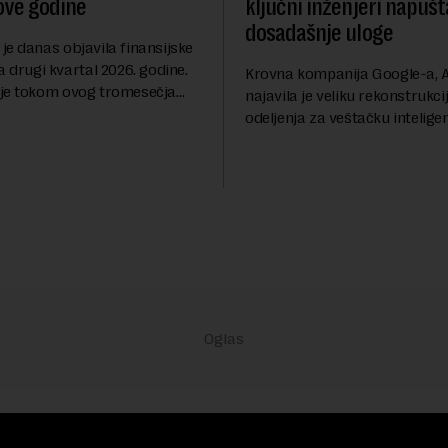
ove godine
ključni inženjeri napušt
dosadašnje uloge
je danas objavila finansijske
a drugi kvartal 2026. godine.
Krovna kompanija Google-a, A
je tokom ovog tromesečja
najavila je veliku rekonstrukci
dobit nakon oporezivanja u
odeljenja za veštačku inteligen
786 miliona američkih dolara.
Rojters. Ove promene dolaze 
 su...
trenutku, dok se kompanija s
sve većim pr...