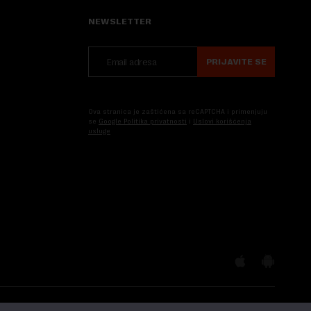
NEWSLETTER
PRIJAVITE SE
Ova stranica je zaštićena sa reCAPTCHA i primenjuju
se
Google Politika privatnosti
i
Uslovi korišćenja
usluge