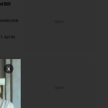
 od 500
medicinski
1. aprila
janje linka
x