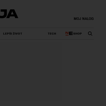
MOJ NALOG
SHOP
LEPŠI ŽIVOT
TECH