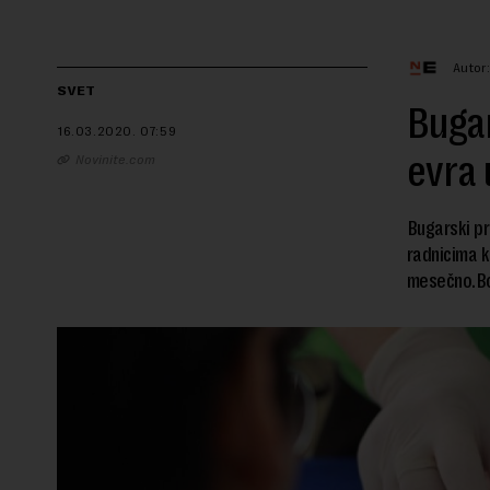
Autor
SVET
Buga
16.03.2020.
07:59
evra 
Novinite.com
Bugarski pr
radnicima k
mesečno.Bor