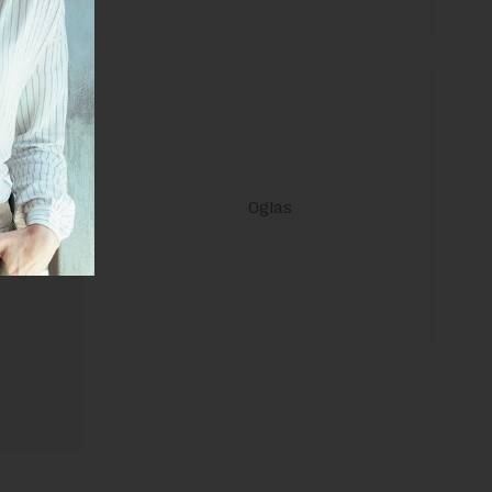
ravilima
 Uslovi