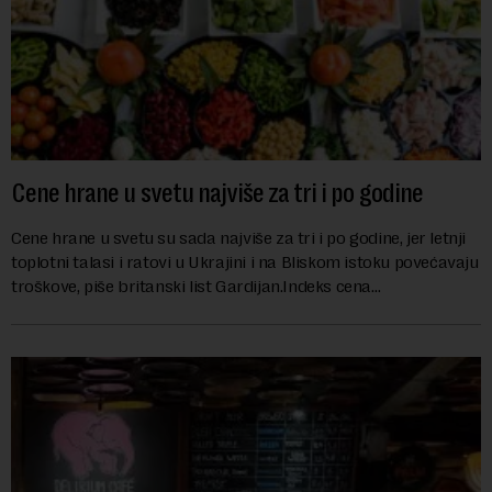
Cene hrane u svetu najviše za tri i po godine
Cene hrane u svetu su sada najviše za tri i po godine, jer letnji
toplotni talasi i ratovi u Ukrajini i na Bliskom istoku povećavaju
troškove, piše britanski list Gardijan.Indeks cena
prehrambenih proiz...