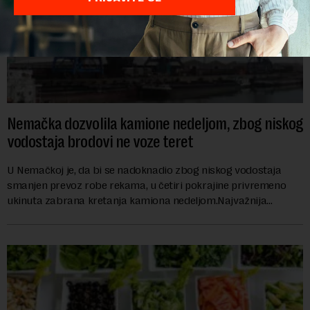
Nemačka dozvolila kamione nedeljom, zbog niskog
vodostaja brodovi ne voze teret
U Nemačkoj je, da bi se nadoknadio zbog niskog vodostaja
smanjen prevoz robe rekama, u četiri pokrajine privremeno
ukinuta zabrana kretanja kamiona nedeljom.Najvažnija
nemačka reka Rajna ima najniži vodo...