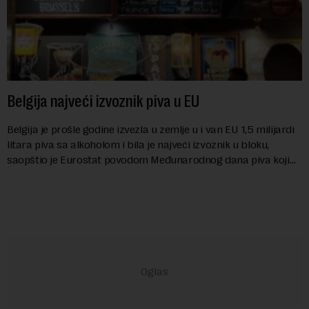
Belgija najveći izvoznik piva u EU
Belgija je prošle godine izvezla u zemlje u i van EU 1,5 milijardi
litara piva sa alkoholom i bila je najveći izvoznik u bloku,
saopštio je Eurostat povodom Međunarodnog dana piva koji
se obeležava danas. ...