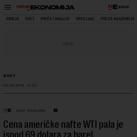
SHOP
SRBIJA
SVET
PRIČE I ANALIZE
SPECIJALI
PRESS AKADEMIJA
SVET
05.09.2018.
14:30
Autor: Siniša Mali
Cena američke nafte WTI pala je
ispod 69 dolara za barel