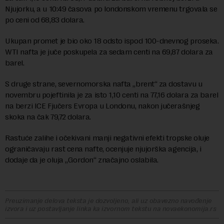
Njujorku, a u 10:49 časova po londonskom vremenu trgovala se
po ceni od 68,83 dolara.
Ukupan promet je bio oko 18 odsto ispod 100-dnevnog proseka.
WTI nafta je juče poskupela za sedam centi na 69,87 dolara za
barel.
S druge strane, severnomorska nafta „brent“ za dostavu u
novembru pojeftinila je za isto 1,10 centi na 77,16 dolara za barel
na berzi ICE Fjučers Evropa u Londonu, nakon jučerašnjeg
skoka na čak 79,72 dolara.
Rastuće zalihe i očekivani manji negativni efekti tropske oluje
ograničavaju rast cena nafte, ocenjuje njujorška agencija, i
dodaje da je oluja „Gordon“ značajno oslabila.
Preuzimanje delova teksta je dozvoljeno, ali uz obavezno navođenje
izvora i uz postavljanje linka ka izvornom tekstu na novaekonomija.rs