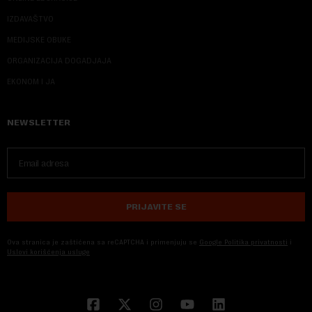
IZDAVAŠTVO
MEDIJSKE OBUKE
ORGANIZACIJA DOGADJAJA
EKONOM I JA
NEWSLETTER
PRIJAVITE SE
Ova stranica je zaštićena sa reCAPTCHA i primenjuju se
Google Politika privatnosti
i
Uslovi korišćenja usluge