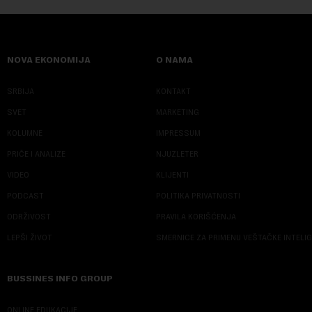
NOVA EKONOMIJA
O NAMA
SRBIJA
KONTAKT
SVET
MARKETING
KOLUMNE
IMPRESSUM
PRIČE I ANALIZE
NJUZLETER
VIDEO
KLIJENTI
PODCAST
POLITIKA PRIVATNOSTI
ODRŽIVOST
PRAVILA KORIŠĆENJA
LEPŠI ŽIVOT
SMERNICE ZA PRIMENU VEŠTAČKE INTELI
BUSSINES INFO GROUP
ONLINE EDUKACIJE