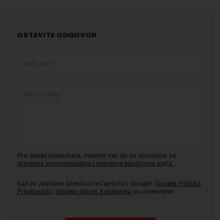
OSTAVITE ODGOVOR
Pre slanja komentara, molimo vas da se upoznate sa
pravilima komentarisanja i pravilima korišćenja sajta.
Sajt je zaštićen pomocu reCaptcha i Google.
Google Politika
Privatnosti
i
Google Uslovi Korišćenja
su primenjeni.