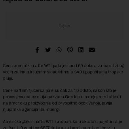
Cena američke nafte WTI pala je ispod 69 dolara za barel zbog
većih zaliha u ključnim skladištima u SAD i popuštanja tropske
oluje.
Cene naftnih fjučersa pale su čak za 1,6 odsto, nakon što je
procenjeno da će oluja nazvana Gordon u manjoj meri uticati
na američku proizvodnju od prvobitno očekivanog, javlja
njujorška agencija Blumberg.
Američka „laka“ nafta WTI za isporuku u oktobru pojeftinila je
za čak 1,10 centi na 68,77 dolara za barel na robnoj berzi u