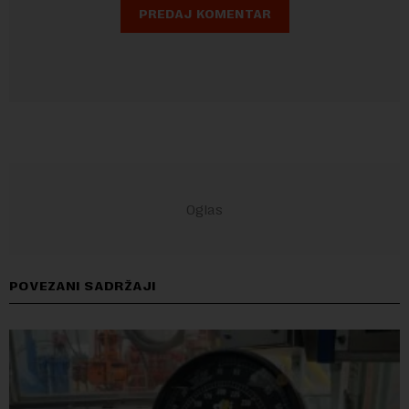
POVEZANI SADRŽAJI