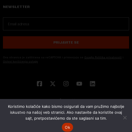
NEWSLETTER
PRIJAVITE SE
Ova stranica je zaštićena sa reCAPTCHA i primenjuju se
Google Politika privatnosti
i
Uslovi korišćenja usluge
Koristimo kolačiće kako bismo osigurali da vam pružimo najbolje
iskustvo na našoj veb stranici. Ako nastavite da koristite ovaj
sajt, pretpostavićemo da ste saglasni sa tim.
© 2026 NOVA EKONOMIJA | SVA PRAVA ZADŽANA | DEVELOPED BY
CUBES
Ok