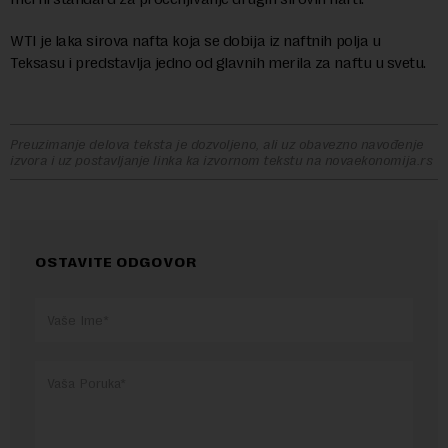
WTI je laka sirova nafta koja se dobija iz naftnih polja u
Teksasu i predstavlja jedno od glavnih merila za naftu u svetu.
Preuzimanje delova teksta je dozvoljeno, ali uz obavezno navođenje
izvora i uz postavljanje linka ka izvornom tekstu na novaekonomija.rs
OSTAVITE ODGOVOR