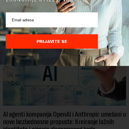
Krovna kompanija Google-a, Alphabet, najavila je veliku
rekonstrukciju svog odeljenja za veštačku inteligenciju, piše
Rojters. Ove promene dolaze u ključnom trenutku, dok se
kompanija suočava sa sve većim pr...
PRIJAVITE SE
AI agenti kompanija OpenAI i Anthropic umešani u
nove bezbednosne propuste: Kreiranje lažnih