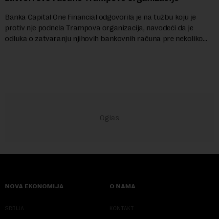
Banka Capital One Financial odgovorila je na tužbu koju je
protiv nje podnela Trampova organizacija, navodeći da je
odluka o zatvaranju njihovih bankovnih računa pre nekoliko
godina doneta isključivo nakon d...
NOVA EKONOMIJA
O NAMA
SRBIJA
KONTAKT