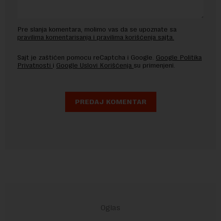
Pre slanja komentara, molimo vas da se upoznate sa
pravilima komentarisanja i pravilima korišćenja sajta.
Sajt je zaštićen pomocu reCaptcha i Google.
Google Politika
Privatnosti
i
Google Uslovi Korišćenja
su primenjeni.