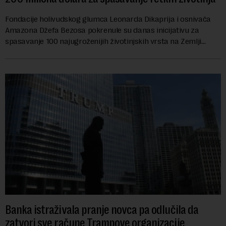
Fondacije holivudskog glumca Leonarda Dikaprija i osnivača
Amazona Džefa Bezosa pokrenule su danas inicijativu za
spasavanje 100 najugroženijih životinjskih vrsta na Zemlji
vrednu 200 miliona dolara.Fond...
Banka istraživala pranje novca pa odlučila da
zatvori sve račune Trampove organizacije