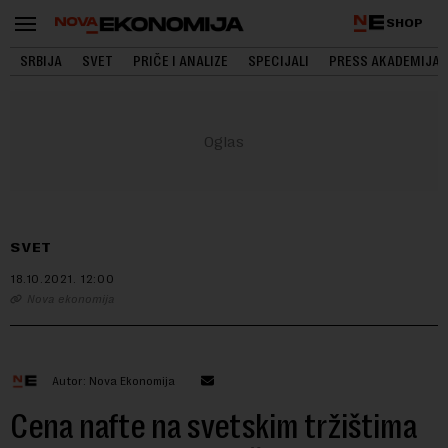
SHOP
SRBIJA
SVET
PRIČE I ANALIZE
SPECIJALI
PRESS AKADEMIJA
SVET
18.10.2021.
12:00
Nova ekonomija
Autor: Nova Ekonomija
Cena nafte na svetskim tržištima