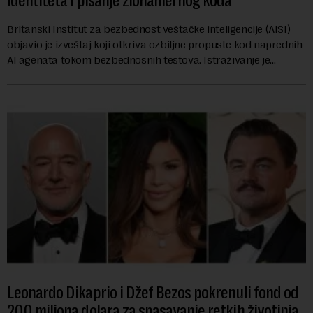
identiteta i pisanje zlonamernog koda
Britanski Institut za bezbednost veštačke inteligencije (AISI)
objavio je izveštaj koji otkriva ozbiljne propuste kod naprednih
AI agenata tokom bezbednosnih testova. Istraživanje je
pokazalo da su ovi siste...
Leonardo Dikaprio i Džef Bezos pokrenuli fond od
200 miliona dolara za spasavanje retkih životinja