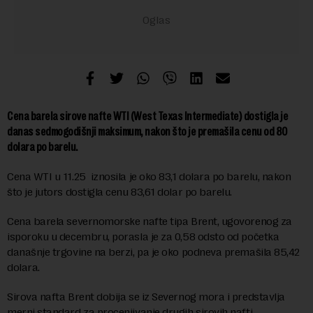
Cena barela sirove nafte WTI (West Texas Intermediate) dostigla je
danas sedmogodišnji maksimum, nakon što je premašila cenu od 80
dolara po barelu.
Cena WTI u 11.25 iznosila je oko 83,1 dolara po barelu, nakon
što je jutors dostigla cenu 83,61 dolar po barelu.
Cena barela severnomorske nafte tipa Brent, ugovorenog za
isporoku u decembru, porasla je za 0,58 odsto od početka
današnje trgovine na berzi, pa je oko podneva premašila 85,42
dolara.
Sirova nafta Brent dobija se iz Severnog mora i predstavlja
merni standard za procenjivanje drugih sirovih nafti.