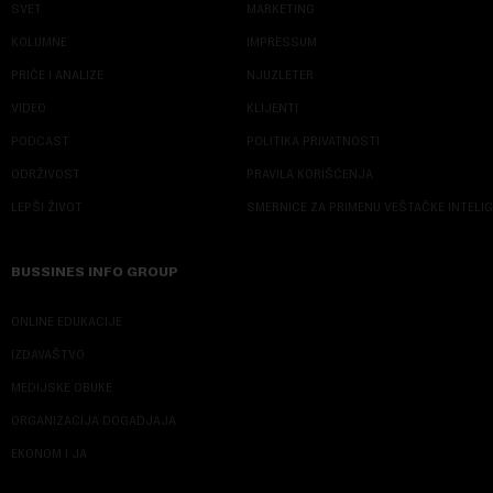
SVET
MARKETING
KOLUMNE
IMPRESSUM
PRIČE I ANALIZE
NJUZLETER
VIDEO
KLIJENTI
PODCAST
POLITIKA PRIVATNOSTI
ODRŽIVOST
PRAVILA KORIŠĆENJA
LEPŠI ŽIVOT
SMERNICE ZA PRIMENU VEŠTAČKE INTELI
BUSSINES INFO GROUP
ONLINE EDUKACIJE
IZDAVAŠTVO
MEDIJSKE OBUKE
ORGANIZACIJA DOGADJAJA
EKONOM I JA