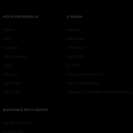
NOVA EKONOMIJA
O NAMA
SRBIJA
KONTAKT
SVET
MARKETING
KOLUMNE
IMPRESSUM
PRIČE I ANALIZE
NJUZLETER
VIDEO
KLIJENTI
PODCAST
POLITIKA PRIVATNOSTI
ODRŽIVOST
PRAVILA KORIŠĆENJA
LEPŠI ŽIVOT
SMERNICE ZA PRIMENU VEŠTAČKE INTELI
BUSSINES INFO GROUP
ONLINE EDUKACIJE
IZDAVAŠTVO