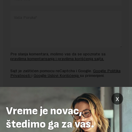
Pre slanja komentara, molimo vas da se upoznate sa
pravilima komentarisanja i pravilima korišćenja sajta.
Sajt je zaštićen pomocu reCaptcha i Google.
Google Politika
Privatnosti
i
Google Uslovi Korišćenja
su primenjeni.
x
Vreme je novac,
štedimo ga za vas.