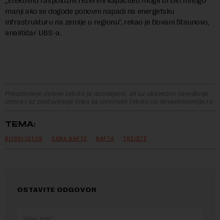
„Efektivno raspoloživi rezervni kapaciteti mogli bi biti mnogo
manji ako se dogode ponovni napadi na energetsku
infrastrukturu na zemlje u regionu“, rekao je Đovani Staunovo,
analitičar UBS-a.
Preuzimanje delova teksta je dozvoljeno, ali uz obavezno navođenje
izvora i uz postavljanje linka ka izvornom tekstu na novaekonomija.rs
TEMA:
BLISKI ISTOK
CENA NAFTE
NAFTA
TRŽIŠTE
OSTAVITE ODGOVOR