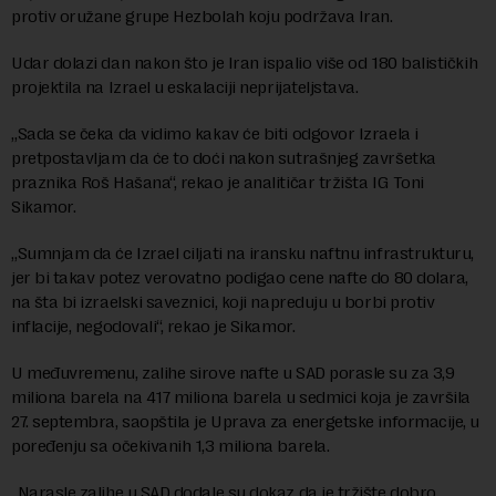
protiv oružane grupe Hezbolah koju podržava Iran.
Udar dolazi dan nakon što je Iran ispalio više od 180 balističkih
projektila na Izrael u eskalaciji neprijateljstava.
„Sada se čeka da vidimo kakav će biti odgovor Izraela i
pretpostavljam da će to doći nakon sutrašnjeg završetka
praznika Roš Hašana“, rekao je analitičar tržišta IG Toni
Sikamor.
„Sumnjam da će Izrael ciljati na iransku naftnu infrastrukturu,
jer bi takav potez verovatno podigao cene nafte do 80 dolara,
na šta bi izraelski saveznici, koji napreduju u borbi protiv
inflacije, negodovali“, rekao je Sikamor.
U međuvremenu, zalihe sirove nafte u SAD porasle su za 3,9
miliona barela na 417 miliona barela u sedmici koja je završila
27. septembra, saopštila je Uprava za energetske informacije, u
poređenju sa očekivanih 1,3 miliona barela.
„Narasle zalihe u SAD dodale su dokaz da je tržište dobro