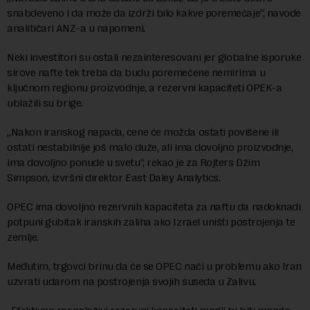
snabdeveno i da može da izdrži bilo kakve poremećaje“, navode
analitičari ANZ-a u napomeni.
Neki investitori su ostali nezainteresovani jer globalne isporuke
sirove nafte tek treba da budu poremećene nemirima u
ključnom regionu proizvodnje, a rezervni kapaciteti OPEK-a
ublažili su brige.
„Nakon iranskog napada, cene će možda ostati povišene ili
ostati nestabilnije još malo duže, ali ima dovoljno proizvodnje,
ima dovoljno ponude u svetu“, rekao je za Rojters Džim
Simpson, izvršni direktor East Daley Analytics.
OPEC ima dovoljno rezervnih kapaciteta za naftu da nadoknadi
potpuni gubitak iranskih zaliha ako Izrael uništi postrojenja te
zemlje.
Međutim, trgovci brinu da će se OPEC naći u problemu ako Iran
uzvrati udarom na postrojenja svojih suseda u Zalivu.