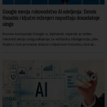
Google menja rukovodstvo AI odeljenja: Demis
Hasabis i ključni inženjeri napuštaju dosadašnje
uloge
Krovna kompanija Google-a, Alphabet, najavila je veliku
rekonstrukciju svog odeljenja za veštačku inteligenciju, piše
Rojters. Ove promene dolaze u ključnom trenutku, dok se
kompanija suočava sa sve većim pr...