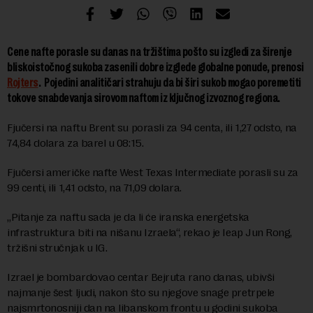
Cene nafte porasle su danas na tržištima pošto su izgledi za širenje
bliskoistočnog sukoba zasenili dobre izglede globalne ponude, prenosi
Rojters
.
Pojedini analitičari strahuju da bi širi sukob mogao poremetiti
tokove snabdevanja sirovom naftom iz ključnog izvoznog regiona.
Fjučersi na naftu Brent su porasli za 94 centa, ili 1,27 odsto, na
74,84 dolara za barel u 08:15.
Fjučersi američke nafte West Texas Intermediate porasli su za
99 centi, ili 1,41 odsto, na 71,09 dolara.
„Pitanje za naftu sada je da li će iranska energetska
infrastruktura biti na nišanu Izraela“, rekao je Ieap Jun Rong,
tržišni stručnjak u IG.
Izrael je bombardovao centar Bejruta rano danas, ubivši
najmanje šest ljudi, nakon što su njegove snage pretrpele
najsmrtonosniji dan na libanskom frontu u godini sukoba