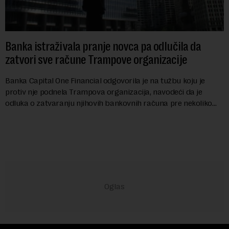
Banka istraživala pranje novca pa odlučila da
zatvori sve račune Trampove organizacije
Banka Capital One Financial odgovorila je na tužbu koju je
protiv nje podnela Trampova organizacija, navodeći da je
odluka o zatvaranju njihovih bankovnih računa pre nekoliko
godina doneta isključivo nakon d...