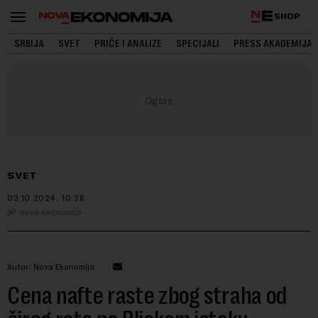
SHOP
SRBIJA
SVET
PRIČE I ANALIZE
SPECIJALI
PRESS AKADEMIJA
SVET
03.10.2024.
10:26
Nova ekonomija
Autor: Nova Ekonomija
Cena nafte raste zbog straha od