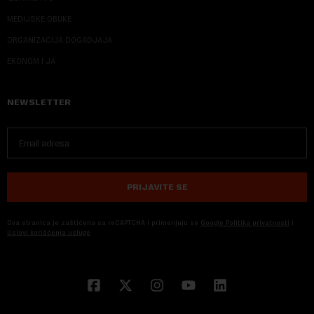
MEDIJSKE OBUKE
ORGANIZACIJA DOGADJAJA
EKONOM I JA
NEWSLETTER
PRIJAVITE SE
Ova stranica je zaštićena sa reCAPTCHA i primenjuju se
Google Politika privatnosti
i
Uslovi korišćenja usluge