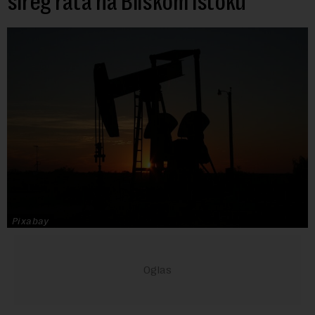
šireg rata na Bliskom istoku
Pixabay