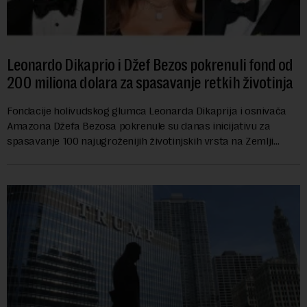
Leonardo Dikaprio i Džef Bezos pokrenuli fond od
200 miliona dolara za spasavanje retkih životinja
Fondacije holivudskog glumca Leonarda Dikaprija i osnivača
Amazona Džefa Bezosa pokrenule su danas inicijativu za
spasavanje 100 najugroženijih životinjskih vrsta na Zemlji
vrednu 200 miliona dolara.Fond...