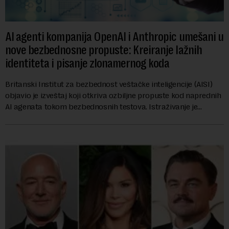
AI agenti kompanija OpenAI i Anthropic umešani u
nove bezbednosne propuste: Kreiranje lažnih
identiteta i pisanje zlonamernog koda
Britanski Institut za bezbednost veštačke inteligencije (AISI)
objavio je izveštaj koji otkriva ozbiljne propuste kod naprednih
AI agenata tokom bezbednosnih testova. Istraživanje je
pokazalo da su ovi siste...