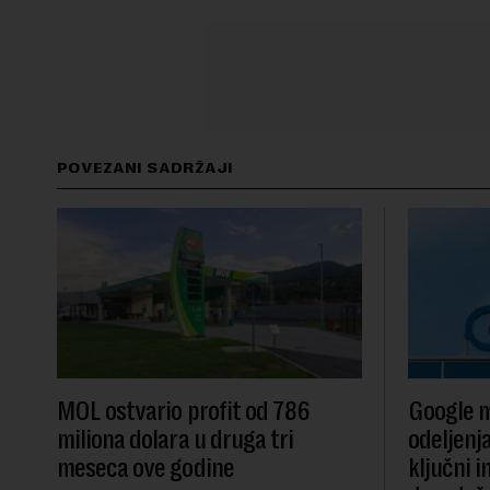
POVEZANI SADRŽAJI
MOL ostvario profit od 786
Google m
miliona dolara u druga tri
odeljenj
meseca ove godine
ključni i