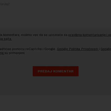
nja komentara, molimo vas da se upoznate sa
pravilima komentarisanja i p
ja sajta.
 zaštićen pomocu reCaptcha i Google.
Google Politika Privatnosti
i
Google
nja
su primenjeni.