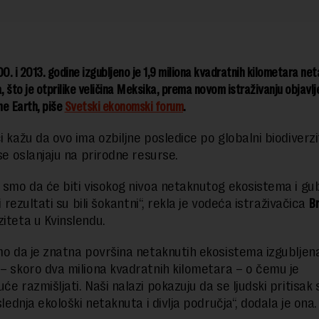
. i 2013. godine izgubljeno je 1,9 miliona kvadratnih kilometara net
 što je otprilike veličina Meksika, prema novom istraživanju objavl
ne Earth, piše
Svetski ekonomski forum
.
i kažu da ovo ima ozbiljne posledice po globalni biodiverzi
 se oslanjaju na prirodne resurse.
i smo da će biti visokog nivoa netaknutog ekosistema i gu
ali rezultati su bili šokantni“, rekla je vodeća istraživačica
Br
ziteta u Kvinslendu.
smo da je znatna površina netaknutih ekosistema izgublje
 – skoro dva miliona kvadratnih kilometara – o čemu je
će razmišljati. Naši nalazi pokazuju da se ljudski pritisak 
oslednja ekološki netaknuta i divlja područja“, dodala je ona.