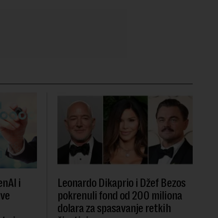
nAI i
Leonardo Dikaprio i Džef Bezos
ove
pokrenuli fond od 200 miliona
dolara za spasavanje retkih