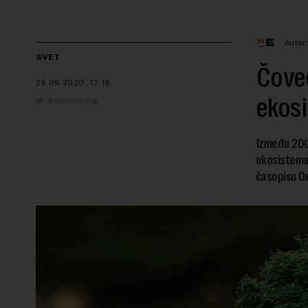
Autor
SVET
Čoveč
28.09.2020.
12:18
ekosi
Weforum.org
Između 2000
ekosistema 
časopisu On