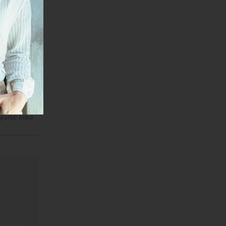
isu
ziteta do
ja divljih
janje linka