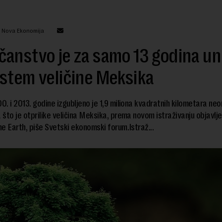
: Nova Ekonomija
anstvo je za samo 13 godina uni
stem veličine Meksika
. i 2013. godine izgubljeno je 1,9 miliona kvadratnih kilometara ne
što je otprilike veličina Meksika, prema novom istraživanju objavlj
e Earth, piše Svetski ekonomski forum.Istraž...