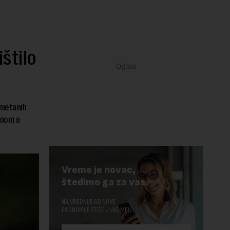
štilo
ometanih
enom u
Vreme je novac,
štedimo ga za vas.
NAJVREDNIJE OD NOVE
EKONOMIJE STIŽE U VAŠ MEJL.