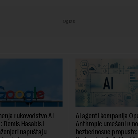
enja rukovodstvo AI
AI agenti kompanija Ope
a: Demis Hasabis i
Anthropic umešani u n
nženjeri napuštaju
bezbednosne propuste: