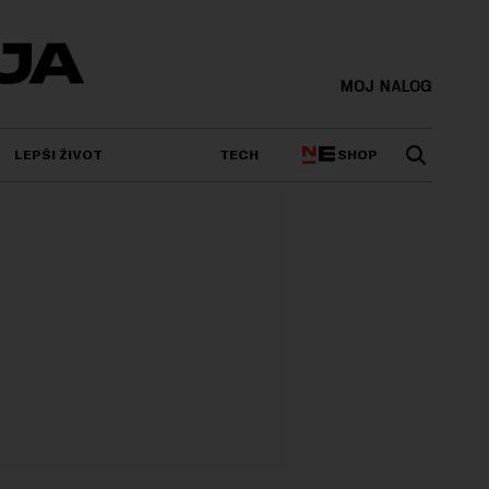
MOJ NALOG
SHOP
LEPŠI ŽIVOT
TECH