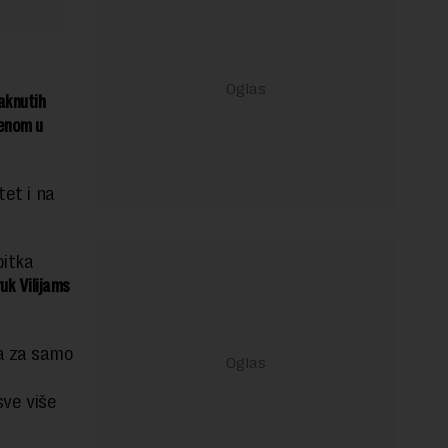
aknutih
jenom u
tet i na
bitka
uk Vilijams
na za samo
sve više