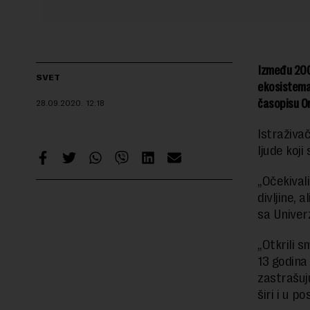
Između 2000
SVET
ekosistema,
časopisu O
28.09.2020.
12:18
Istraživač
ljude koji
„Očekival
divljine, 
sa Univer
„Otkrili 
13 godina
zastrašuju
širi i u p