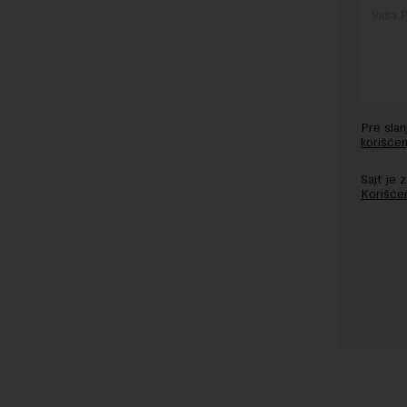
Pre sla
korišćen
Sajt je
Korišće