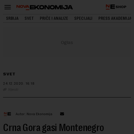
SHOP
SRBIJA
SVET
PRIČE I ANALIZE
SPECIJALI
PRESS AKADEMIJA
SVET
24.12.2020.
16:18
Vijesti
Autor: Nova Ekonomija
Crna Gora gasi Montenegro