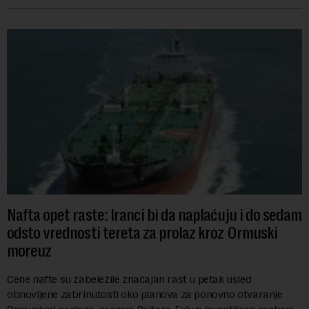
Nafta opet raste: Iranci bi da naplaćuju i do sedam
odsto vrednosti tereta za prolaz kroz Ormuski
moreuz
Cene nafte su zabeležile značajan rast u petak usled
obnovljene zabrinutosti oko planova za ponovno otvaranje