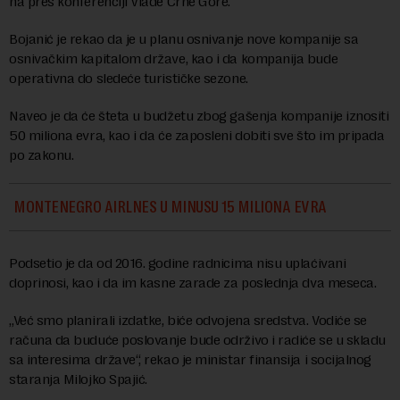
na pres konferenciji Vlade Crne Gore.
Bojanić je rekao da je u planu osnivanje nove kompanije sa
osnivačkim kapitalom države, kao i da kompanija bude
operativna do sledeće turističke sezone.
Naveo je da će šteta u budžetu zbog gašenja kompanije iznositi
50 miliona evra, kao i da će zaposleni dobiti sve što im pripada
po zakonu.
MONTENEGRO AIRLNES U MINUSU 15 MILIONA EVRA
Podsetio je da od 2016. godine radnicima nisu uplaćivani
doprinosi, kao i da im kasne zarade za poslednja dva meseca.
„Već smo planirali izdatke, biće odvojena sredstva. Vodiće se
računa da buduće poslovanje bude održivo i radiće se u skladu
sa interesima države“, rekao je ministar finansija i socijalnog
staranja Milojko Spajić.