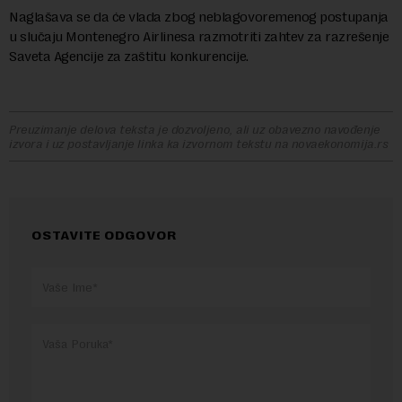
Naglašava se da će vlada zbog neblagovoremenog postupanja
u slučaju Montenegro Airlinesa razmotriti zahtev za razrešenje
Saveta Agencije za zaštitu konkurencije.
Preuzimanje delova teksta je dozvoljeno, ali uz obavezno navođenje
izvora i uz postavljanje linka ka izvornom tekstu na novaekonomija.rs
OSTAVITE ODGOVOR