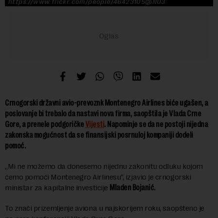
https://www.flickr.com/people/46423105@N03
Crnogorski državni avio-prevoznk Montenegro Airlines biće ugašen, a
poslovanje bi trebalo da nastavi nova firma, saopštila je Vlada Crne
Gore, a prenele podgoričke
Vijesti
. Napominje se da ne postoji nijedna
zakonska mogućnost da se finansijski posrnuloj kompaniji dodeli
pomoć.
„Mi ne možemo da donesemo nijednu zakonitu odluku kojom
ćemo pomoći Montenegro Airlinesu“, izjavio je crnogorski
ministar za kapitalne investicije
Mladen Bojanić.
To znači prizemljenje aviona u najskorijem roku, saopšteno je