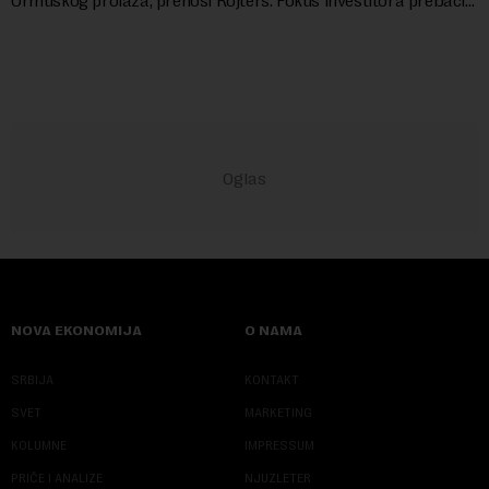
Ormuskog prolaza, prenosi Rojters. Fokus investitora prebacio
se na predloge Irana i Omana koji b...
NOVA EKONOMIJA
O NAMA
SRBIJA
KONTAKT
SVET
MARKETING
KOLUMNE
IMPRESSUM
PRIČE I ANALIZE
NJUZLETER