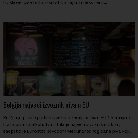
troškove, piše britanski list Gardijan.Indeks cena
prehrambenih proiz...
Belgija najveći izvoznik piva u EU
Belgija je prošle godine izvezla u zemlje u i van EU 1,5 milijardi
litara piva sa alkoholom i bila je najveći izvoznik u bloku,
saopštio je Eurostat povodom Međunarodnog dana piva koji
se obeležava danas. ...