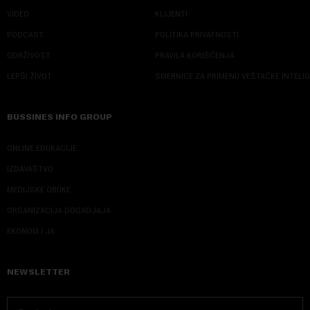
VIDEO
KLIJENTI
PODCAST
POLITIKA PRIVATNOSTI
ODRŽIVOST
PRAVILA KORIŠĆENJA
LEPŠI ŽIVOT
SMERNICE ZA PRIMENU VEŠTAČKE INTELI
BUSSINES INFO GROUP
ONLINE EDUKACIJE
IZDAVAŠTVO
MEDIJSKE OBUKE
ORGANIZACIJA DOGADJAJA
EKONOM I JA
NEWSLETTER