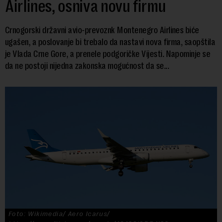
Airlines, osniva novu firmu
Crnogorski državni avio-prevoznk Montenegro Airlines biće
ugašen, a poslovanje bi trebalo da nastavi nova firma, saopštila
je Vlada Crne Gore, a prenele podgoričke Vijesti. Napominje se
da ne postoji nijedna zakonska mogućnost da se...
Foto: Wikimedia/ Aero Icarus/