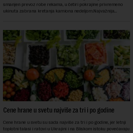
smanjen prevoz robe rekama, u četiri pokrajine privremeno
ukinuta zabrana kretanja kamiona nedeljom.Najvažnija
nemačka reka Rajna ima najniži vodo...
Cene hrane u svetu najviše za tri i po godine
Cene hrane u svetu su sada najviše za tri i po godine, jer letnji
toplotni talasi i ratovi u Ukrajini i na Bliskom istoku povećavaju