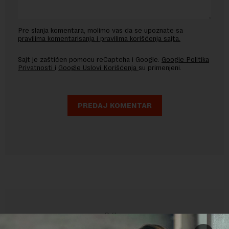
Pre slanja komentara, molimo vas da se upoznate sa
pravilima komentarisanja i pravilima korišćenja sajta.
Sajt je zaštićen pomocu reCaptcha i Google.
Google Politika
Privatnosti
i
Google Uslovi Korišćenja
su primenjeni.