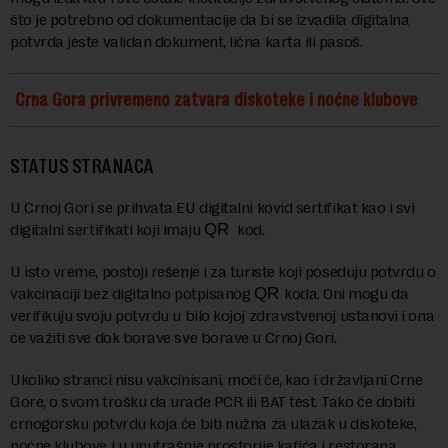
što je potrebno od dokumentacije da bi se izvadila digitalna
potvrda jeste validan dokument, lična karta ili pasoš.
Crna Gora privremeno zatvara diskoteke i noćne klubove
STATUS STRANACA
U Crnoj Gori se prihvata EU digitalni kovid sertifikat kao i svi
digitalni sertifikati koji imaju
QR
kod.
U isto vreme, postoji rešenje i za turiste koji poseduju potvrdu o
vakcinaciji bez digitalno potpisanog
QR
koda. Oni mogu da
verifikuju svoju potvrdu u bilo kojoj zdravstvenoj ustanovi i ona
će važiti sve dok borave sve borave u Crnoj Gori.
Ukoliko stranci nisu vakcinisani, moći će, kao i državljani Crne
Gore, o svom trošku da urade PCR ili BAT test. Tako će dobiti
crnogorsku potvrdu koja će biti nužna za ulazak u diskoteke,
noćne klubove i u unutrašnje prostorije kafića i restorana.