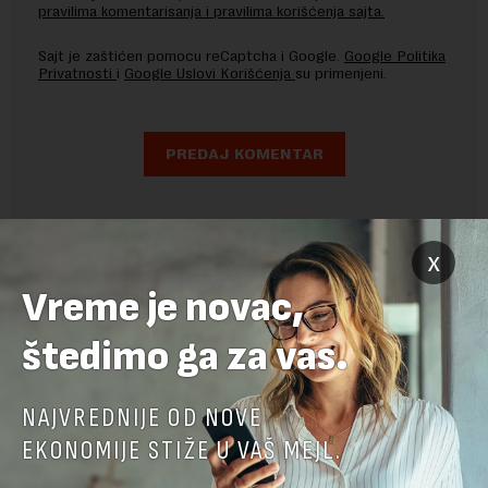
pravilima komentarisanja i pravilima korišćenja sajta.
Sajt je zaštićen pomocu reCaptcha i Google.
Google Politika
Privatnosti
i
Google Uslovi Korišćenja
su primenjeni.
x
Vreme je novac,
štedimo ga za vas.
NAJVREDNIJE OD NOVE
EKONOMIJE STIŽE U VAŠ MEJL.
POVEZANI SADRŽAJI