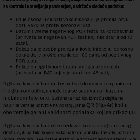
za kontrolu i upravljanje pandemijom, sadržaće sledeće podatke:
Da je osoba u celosti vakcinisana ili je primila prvu
dozu vakcine protiv koronavirusa,
Datum i vreme negativnog PCR testa na koronavirus
(prihvata se negativan PCR test koji nije stariji od 72
sata),
Dokaz da je osoba preležala kovid infekciju, odnosno
dokaz da je prošlo manje od 180 dana od pozitivnog
PCR testa
Dokaz o negativnom brzom antigenskom testu
(prihvata se BAT koji nije stariji od 48 sati).
Digitalna kovid potvrda je besplatna i dostupna je u papirnom
sačuva i prikaže na
ili digitalnom obliku, a može i da
se
mobilnom telefonu.
Suštinska razlika između digitalne i
(
) kod u
papirne verzije potvrde ne postoji, jer je
QR
Kju-Ar
obe verzije garant validnosti podataka koji se prikazuju.
Digitalna kovid potvrda će se izdavati kod bilo kog izabranog
doktora, ili na bilo kojem vakcinalnom punktu. Takođe, potvrdu
mogu izdavati i sve ostale institucije zdravstvenog sistema. Sve