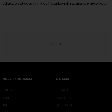
odluka o zatvaranju njihovih bankovnih računa pre nekoliko
godina doneta isključivo nakon d...
NOVA EKONOMIJA
O NAMA
SRBIJA
KONTAKT
SVET
MARKETING
KOLUMNE
IMPRESSUM