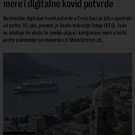
mere i digitalne kovid potvrde
Nacionalne digitalne kovid potvrde u Crnoj Gori će biti u upotrebi
od petka 30. jula, prenela je Radio televizija Srbije (RTS). Tada
se očekuje da vlada te zemlje objavi i korigovane mere u borbi
protiv pandemije koronavirusa.Iz Ministarstva zd...