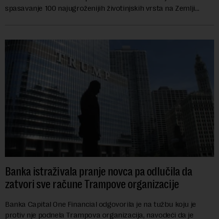
spasavanje 100 najugroženijih životinjskih vrsta na Zemlji
vrednu 200 miliona dolara.Fond...
Banka istraživala pranje novca pa odlučila da
zatvori sve račune Trampove organizacije
Banka Capital One Financial odgovorila je na tužbu koju je
protiv nje podnela Trampova organizacija, navodeći da je