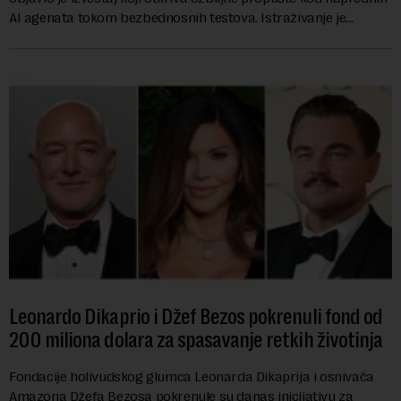
AI agenata tokom bezbednosnih testova. Istraživanje je
pokazalo da su ovi siste...
Leonardo Dikaprio i Džef Bezos pokrenuli fond od
200 miliona dolara za spasavanje retkih životinja
Fondacije holivudskog glumca Leonarda Dikaprija i osnivača
Amazona Džefa Bezosa pokrenule su danas inicijativu za