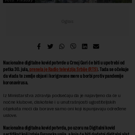
Foto: Pixabay
Nacionalne digitalne kovid potvrde u Crnoj Gori će biti u upotrebi od
petka 30. jula,
prenela je Radio televizija Srbije (RTS)
. Tada se očekuje
da vlada te zemlje objavi i korigovane mere u borbi protiv pandemije
koronavirusa.
Iz Ministarstva zdravlja podsećaju da je najavljeno da će u
noćne klubove, diskoteke i u unutrašnjosti ugostiteljskih
objekata moći da borave samo oni koji ispunjavaju određene
uslove.
Nacionalna digitalna kovid potvrda, po uzoru na Digitalni kovid
sertifikat koji izdaje Evropska unija, a koja će biti dodatni digitalni alat