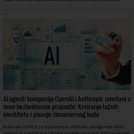
kompanija suočava sa sve većim pr...
AI agenti kompanija OpenAI i Anthropic umešani u
nove bezbednosne propuste: Kreiranje lažnih
identiteta i pisanje zlonamernog koda
Britanski Institut za bezbednost veštačke inteligencije (AISI)
objavio je izveštaj koji otkriva ozbiljne propuste kod naprednih