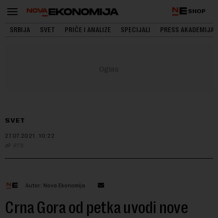
SHOP
SRBIJA
SVET
PRIČE I ANALIZE
SPECIJALI
PRESS AKADEMIJA
SVET
27.07.2021.
10:22
RTS
Autor: Nova Ekonomija
Crna Gora od petka uvodi nove