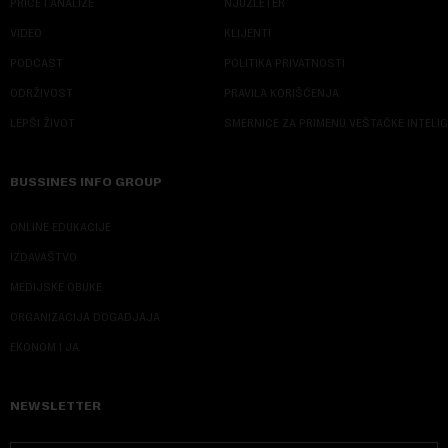
PRIČE I ANALIZE
NJUZLETER
VIDEO
KLIJENTI
PODCAST
POLITIKA PRIVATNOSTI
ODRŽIVOST
PRAVILA KORIŠĆENJA
LEPŠI ŽIVOT
SMERNICE ZA PRIMENU VEŠTAČKE INTELI
BUSSINES INFO GROUP
ONLINE EDUKACIJE
IZDAVAŠTVO
MEDIJSKE OBUKE
ORGANIZACIJA DOGADJAJA
EKONOM I JA
NEWSLETTER