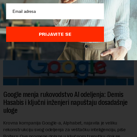
PRIJAVITE SE
Google menja rukovodstvo AI odeljenja: Demis
Hasabis i ključni inženjeri napuštaju dosadašnje
uloge
Krovna kompanija Google-a, Alphabet, najavila je veliku
rekonstrukciju svog odeljenja za veštačku inteligenciju, piše
Rojters. Ove promene dolaze u ključnom trenutku, dok se