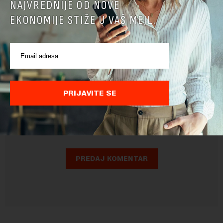
NAJVREDNIJE OD NOVE
EKONOMIJE STIŽE U VAŠ MEJL.
Pre slanja komentara, molimo vas da se upoznate sa
PRIJAVITE SE
pravilima komentarisanja i pravilima korišćenja sajta.
Sajt je zaštićen pomocu reCaptcha i Google.
Google Politika
Privatnosti
i
Google Uslovi Korišćenja
su primenjeni.