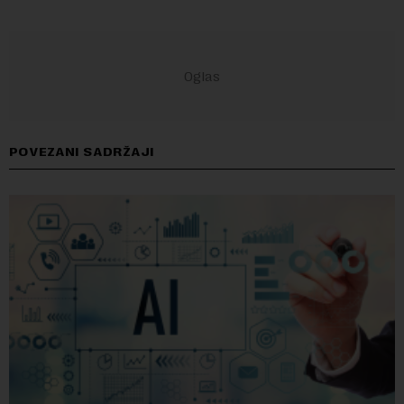
POVEZANI SADRŽAJI