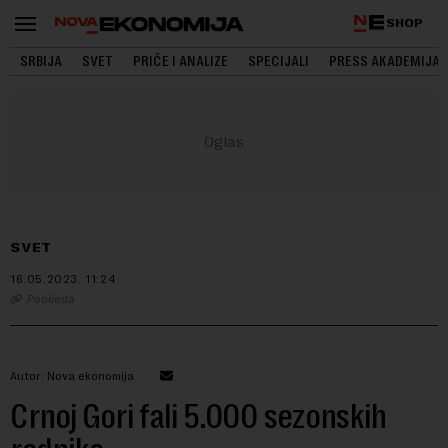
SHOP
SRBIJA
SVET
PRIČE I ANALIZE
SPECIJALI
PRESS AKADEMIJA
SVET
16.05.2023.
11:24
Pobijeda
Autor: Nova ekonomija
Crnoj Gori fali 5.000 sezonskih