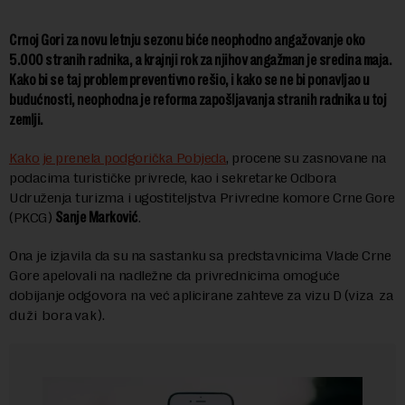
Crnoj Gori za novu letnju sezonu biće neophodno angažovanje oko
5.000 stranih radnika, a krajnji rok za njihov angažman je sredina maja.
Kako bi se taj problem preventivno rešio, i kako se ne bi ponavljao u
budućnosti, neophodna je reforma zapošljavanja stranih radnika u toj
zemlji.
Kako je prenela podgorička Pobjeda
, procene su zasnovane na
podacima turističke privrede, kao i sekretarke Odbora
Udruženja turizma i ugostiteljstva Privredne komore Crne Gore
(PKCG)
Sanje Marković
.
Ona je izjavila da su na sastanku sa predstavnicima Vlade Crne
Gore apelovali na nadležne da privrednicima omoguće
dobijanje odgovora na već aplicirane zahteve za vizu D (v
iza za
duži boravak).