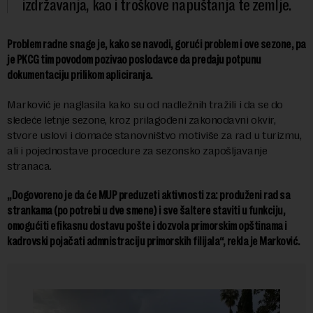
izdržavanja, kao i troškove napuštanja te zemlje.
Problem radne snage je, kako se navodi, gorući problem i ove sezone, pa
je PKCG tim povodom pozivao poslodavce da predaju potpunu
dokumentaciju prilikom apliciranja.
Marković je naglasila kako su od nadležnih tražili i da se do
sledeće letnje sezone, kroz prilagođeni zakonodavni okvir,
stvore uslovi i domaće stanovništvo motiviše za rad u turizmu,
ali i pojednostave procedure za sezonsko zapošljavanje
stranaca.
„Dogovoreno je da će MUP preduzeti aktivnosti za: produženi rad sa
strankama (po potrebi u dve smene) i sve šaltere staviti u funkciju,
omogućiti efikasnu dostavu pošte i dozvola primorskim opštinama i
kadrovski pojačati admnistraciju primorskih filijala“, rekla je Marković.