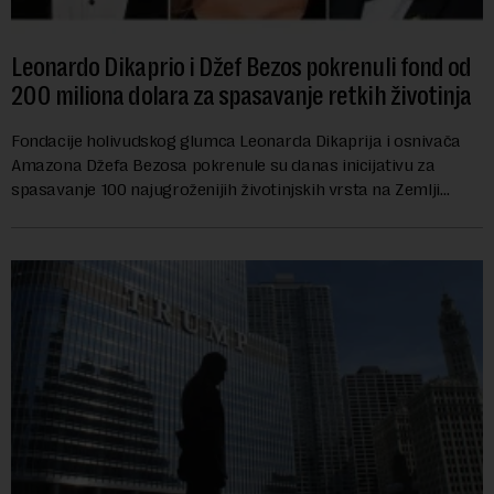
Leonardo Dikaprio i Džef Bezos pokrenuli fond od
200 miliona dolara za spasavanje retkih životinja
Fondacije holivudskog glumca Leonarda Dikaprija i osnivača
Amazona Džefa Bezosa pokrenule su danas inicijativu za
spasavanje 100 najugroženijih životinjskih vrsta na Zemlji
vrednu 200 miliona dolara.Fond...