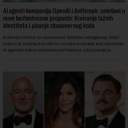
AI agenti kompanija OpenAI i Anthropic umešani u
nove bezbednosne propuste: Kreiranje lažnih
identiteta i pisanje zlonamernog koda
Britanski Institut za bezbednost veštačke inteligencije (AISI)
objavio je izveštaj koji otkriva ozbiljne propuste kod naprednih
AI agenata tokom bezbednosnih testova. Istraživanje je
pokazalo da su ovi siste...