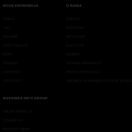
NOVA EKONOMIJA
O NAMA
SRBIJA
KONTAKT
SVET
MARKETING
KOLUMNE
IMPRESSUM
PRIČE I ANALIZE
NJUZLETER
VIDEO
KLIJENTI
PODCAST
POLITIKA PRIVATNOSTI
ODRŽIVOST
PRAVILA KORIŠĆENJA
LEPŠI ŽIVOT
SMERNICE ZA PRIMENU VEŠTAČKE INTELI
BUSSINES INFO GROUP
ONLINE EDUKACIJE
IZDAVAŠTVO
MEDIJSKE OBUKE