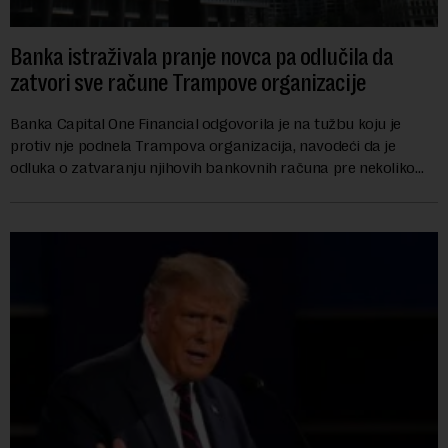
Banka istraživala pranje novca pa odlučila da
zatvori sve račune Trampove organizacije
Banka Capital One Financial odgovorila je na tužbu koju je
protiv nje podnela Trampova organizacija, navodeći da je
odluka o zatvaranju njihovih bankovnih računa pre nekoliko
godina doneta isključivo nakon d...