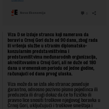
Viza D se izdaje strancu koji namerava da
boravi u Crnoj Gori duže od 90 dana, zbog rada
ili vršenja službe u stranim diplomatsko-
konzularnim predstavništvima i
predstavništvima međunarodnih organizacija,
akreditovanim u Crnoj Gori, ali ne duže od 180
dana u vremenskom periodu od jedne godine,
računajući od dana prvog ulaska.
Viza može da se izda ako stranac poseduje
garantno, odnosno pozivno pismo pojedinca ili
preduzeća ili drugi dokaz da će to fizičko ili
pravno lice snositi troškove njegovog boravka u
Crnoj Gori, uključujući i troškove smeštaja i