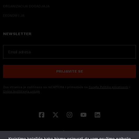
ORGANIZACIJA DOGADJAJA
EKONOM I JA
NEWSLETTER
PRIJAVITE SE
Ova stranica je zaštićena sa reCAPTCHA i primenjuju se
Google Politika privatnosti
i
Uslovi korišćenja usluge
Koristimo kolačiće kako bismo osigurali da vam pružimo najbolje