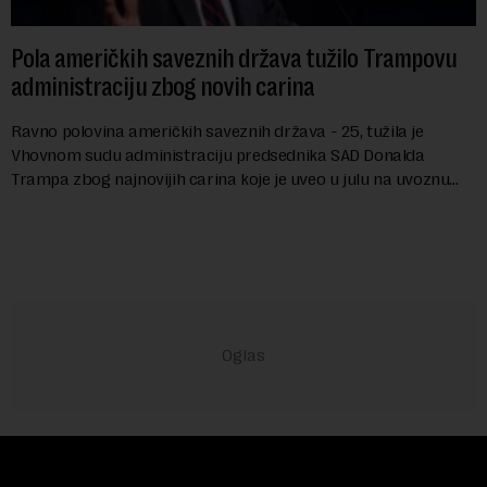
Pola američkih saveznih država tužilo Trampovu
administraciju zbog novih carina
Ravno polovina američkih saveznih država - 25, tužila je
Vhovnom sudu administraciju predsednika SAD Donalda
Trampa zbog najnovijih carina koje je uveo u julu na uvoznu
robu iz 59 zemalja sveta, uključujući ...