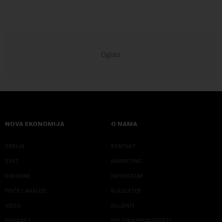
NOVA EKONOMIJA
O NAMA
SRBIJA
KONTAKT
SVET
MARKETING
KOLUMNE
IMPRESSUM
PRIČE I ANALIZE
NJUZLETER
VIDEO
KLIJENTI
PODCAST
POLITIKA PRIVATNOSTI