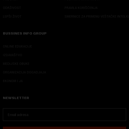
ODRŽIVOST
PRAVILA KORIŠĆENJA
LEPŠI ŽIVOT
SMERNICE ZA PRIMENU VEŠTAČKE INTELI
BUSSINES INFO GROUP
ONLINE EDUKACIJE
IZDAVAŠTVO
MEDIJSKE OBUKE
ORGANIZACIJA DOGADJAJA
EKONOM I JA
NEWSLETTER