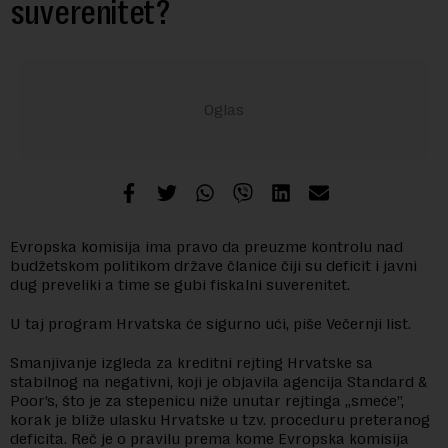
suverenitet?
Evropska komisija ima pravo da preuzme kontrolu nad
budžetskom politikom države članice čiji su deficit i javni
dug preveliki a time se gubi fiskalni suverenitet.
U taj program Hrvatska će sigurno ući, piše Večernji list.
Smanjivanje izgleda za kreditni rejting Hrvatske sa
stabilnog na negativni, koji je objavila agencija Standard &
Poor’s, što je za stepenicu niže unutar rejtinga „smeće”,
korak je bliže ulasku Hrvatske u tzv. proceduru preteranog
deficita. Reč je o pravilu prema kome Evropska komisija