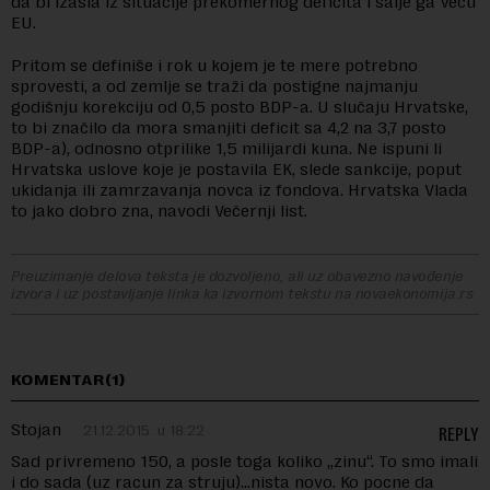
da bi izašla iz situacije prekomernog deficita i šalje ga Veću
EU.
Pritom se definiše i rok u kojem je te mere potrebno
sprovesti, a od zemlje se traži da postigne najmanju
godišnju korekciju od 0,5 posto BDP-a. U slučaju Hrvatske,
to bi značilo da mora smanjiti deficit sa 4,2 na 3,7 posto
BDP-a), odnosno otprilike 1,5 milijardi kuna. Ne ispuni li
Hrvatska uslove koje je postavila EK, slede sankcije, poput
ukidanja ili zamrzavanja novca iz fondova. Hrvatska Vlada
to jako dobro zna, navodi Večernji list.
Preuzimanje delova teksta je dozvoljeno, ali uz obavezno navođenje
izvora i uz postavljanje linka ka izvornom tekstu na novaekonomija.rs
KOMENTAR(1)
Stojan
21.12.2015. u 18:22
REPLY
Sad privremeno 150, a posle toga koliko „zinu“. To smo imali
i do sada (uz racun za struju)…nista novo. Ko pocne da