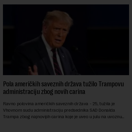
Pola američkih saveznih država tužilo Trampovu
administraciju zbog novih carina
Ravno polovina američkih saveznih država - 25, tužila je
Vhovnom sudu administraciju predsednika SAD Donalda
Trampa zbog najnovijih carina koje je uveo u julu na uvoznu
robu iz 59 zemalja sveta, uključujući ...