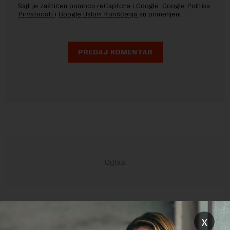
Sajt je zaštićen pomocu reCaptcha i Google.
Google Politika
Privatnosti
i
Google Uslovi Korišćenja
su primenjeni.
POVEZANI SADRŽAJI
x