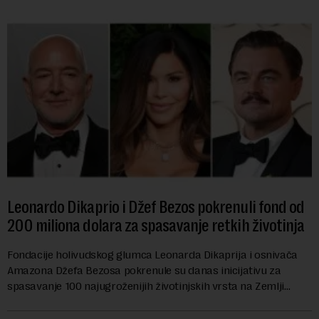
Leonardo Dikaprio i Džef Bezos pokrenuli fond od
200 miliona dolara za spasavanje retkih životinja
Fondacije holivudskog glumca Leonarda Dikaprija i osnivača
Amazona Džefa Bezosa pokrenule su danas inicijativu za
spasavanje 100 najugroženijih životinjskih vrsta na Zemlji
vrednu 200 miliona dolara.Fond...