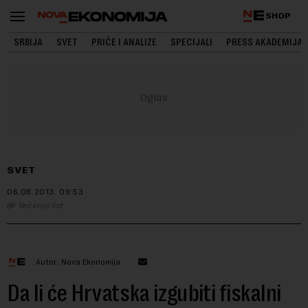
SHOP
SRBIJA
SVET
PRIČE I ANALIZE
SPECIJALI
PRESS AKADEMIJA
SVET
06.08.2013.
09:53
Večernji list
Autor: Nova Ekonomija
Da li će Hrvatska izgubiti fiskalni