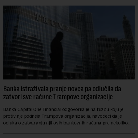
Banka istraživala pranje novca pa odlučila da
zatvori sve račune Trampove organizacije
Banka Capital One Financial odgovorila je na tužbu koju je
protiv nje podnela Trampova organizacija, navodeći da je
odluka o zatvaranju njihovih bankovnih računa pre nekoliko
godina doneta isključivo nakon d...