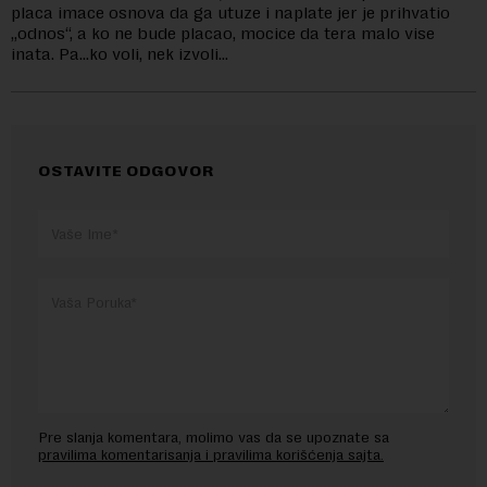
placa imace osnova da ga utuze i naplate jer je prihvatio
„odnos“, a ko ne bude placao, mocice da tera malo vise
inata. Pa…ko voli, nek izvoli…
OSTAVITE ODGOVOR
Pre slanja komentara, molimo vas da se upoznate sa
pravilima komentarisanja i pravilima korišćenja sajta.