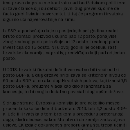
ima pravo da preuzme kontrolu nad budžetskom politikom
države članice čiji su deficit i javni dug preveliki, čime de
facto gubi fiskalni suverenitet. U taj će program Hrvatska
sigurno ući najverovatnije na zimu.
Iz S&P-a podsećaju da je u posljednjih pet godina realni
bruto domaći proizvod ukupno pao 12 posto, ponajviše
zbog realnog pada potrošnje od 12 odsto i realnog pada
investicija od 15 odsto. Ni u ovoj godini ne očekuju rast
hrvatske ekonomije, naprotiv, predviđaju dalji pad od jedan
posto.
U 2013. hrvatski fiskalni deficit verovatno biti veći od tri
posto BDP-a, a dug države približava se kritičnom nivou od
60 posto BDP-a, no ako dug Hrvatskih puteva, koji iznosi 7,5
posto BDP-a, preuzme Vlada kao deo aranžmana za
koncesiju, to bi moglo dodatno povećati dug opšte države.
S druge strane, Evropska komisija je pre nekoliko meseci
procenila kako će deficit budžeta u 2013. biti 4,2 posto BDP-
a. Uđe li Hrvatska s tom brojkom u proceduru preteranog
duga, sledi sledeće: nakon što utvrdi da zemlja zadovoljava
uslove, EK izdaje dokument s preporukama šta treba učiniti