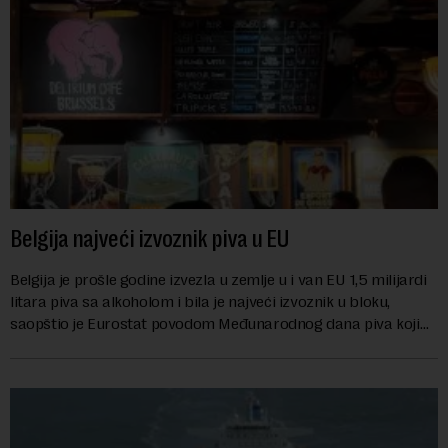
Belgija najveći izvoznik piva u EU
Belgija je prošle godine izvezla u zemlje u i van EU 1,5 milijardi
litara piva sa alkoholom i bila je najveći izvoznik u bloku,
saopštio je Eurostat povodom Međunarodnog dana piva koji
se obeležava danas. ...