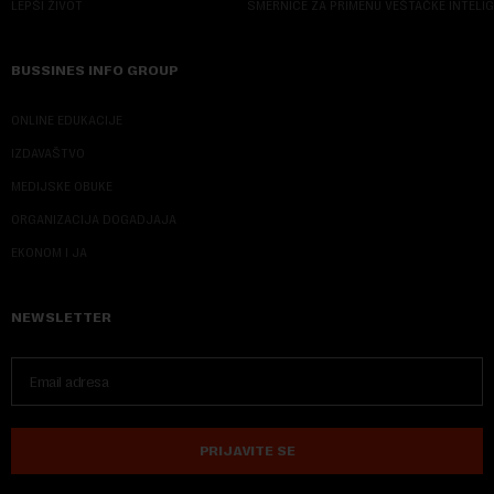
LEPŠI ŽIVOT
SMERNICE ZA PRIMENU VEŠTAČKE INTELI
BUSSINES INFO GROUP
ONLINE EDUKACIJE
IZDAVAŠTVO
MEDIJSKE OBUKE
ORGANIZACIJA DOGADJAJA
EKONOM I JA
NEWSLETTER
PRIJAVITE SE