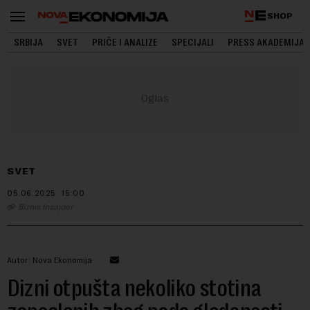
SHOP
SRBIJA
SVET
PRIČE I ANALIZE
SPECIJALI
PRESS AKADEMIJA
SVET
05.06.2025.
15:00
Biznis Insajder
Autor: Nova Ekonomija
Dizni otpušta nekoliko stotina