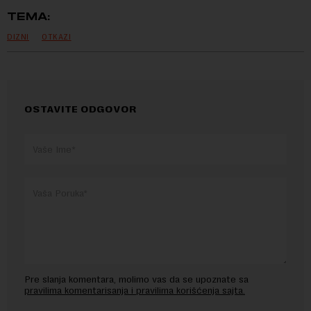
TEMA:
DIZNI
OTKAZI
OSTAVITE ODGOVOR
Pre slanja komentara, molimo vas da se upoznate sa
pravilima komentarisanja i pravilima korišćenja sajta.