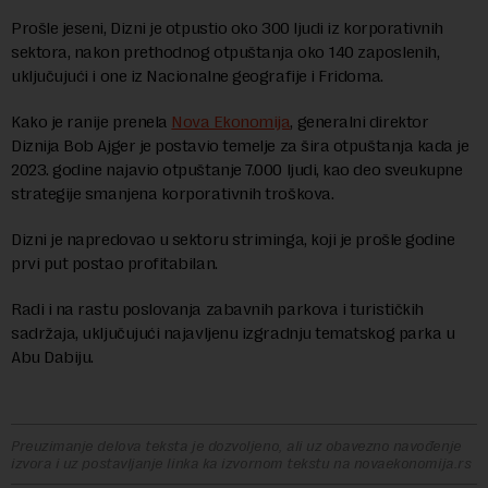
Prošle jeseni, Dizni je otpustio oko 300 ljudi iz korporativnih
sektora, nakon prethodnog otpuštanja oko 140 zaposlenih,
uključujući i one iz Nacionalne geografije i Fridoma.
Kako je ranije prenela
Nova Ekonomija
, generalni direktor
Diznija Bob Ajger je postavio temelje za šira otpuštanja kada je
2023. godine najavio otpuštanje 7.000 ljudi, kao deo sveukupne
strategije smanjena korporativnih troškova.
Dizni je napredovao u sektoru striminga, koji je prošle godine
prvi put postao profitabilan.
Radi i na rastu poslovanja zabavnih parkova i turističkih
sadržaja, uključujući najavljenu izgradnju tematskog parka u
Abu Dabiju.
Preuzimanje delova teksta je dozvoljeno, ali uz obavezno navođenje
izvora i uz postavljanje linka ka izvornom tekstu na novaekonomija.rs