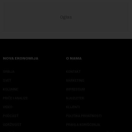
NOVA EKONOMIJA
O NAMA
SRBIJA
KONTAKT
SVET
MARKETING
KOLUMNE
IMPRESSUM
PRIČE I ANALIZE
NJUZLETER
VIDEO
KLIJENTI
PODCAST
POLITIKA PRIVATNOSTI
ODRŽIVOST
PRAVILA KORIŠĆENJA