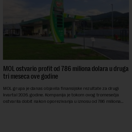
MOL ostvario profit od 786 miliona dolara u druga
tri meseca ove godine
MOL grupa je danas objavila finansijske rezultate za drugi
kvartal 2026. godine. Kompanija je tokom ovog tromesečja
ostvarila dobit nakon oporezivanja u iznosu od 786 miliona
američkih dolara. Rezultatima su...