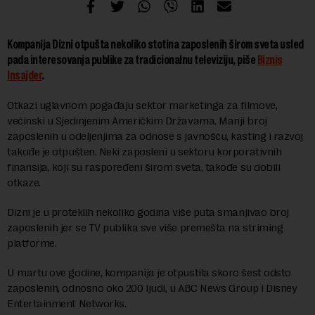
Kompanija Dizni otpušta nekoliko stotina zaposlenih širom sveta usled
pada interesovanja publike za tradicionalnu televiziju, piše
Biznis
Insajder
.
Otkazi uglavnom pogađaju sektor marketinga za filmove,
većinski u Sjedinjenim Američkim Državama. Manji broj
zaposlenih u odeljenjima za odnose s javnošću, kasting i razvoj
takođe je otpušten. Neki zaposleni u sektoru korporativnih
finansija, koji su raspoređeni širom sveta, takođe su dobili
otkaze.
Dizni je u proteklih nekoliko godina više puta smanjivao broj
zaposlenih jer se TV publika sve više premešta na striming
platforme.
U martu ove godine, kompanija je otpustila skoro šest odsto
zaposlenih, odnosno oko 200 ljudi, u ABC News Group i Disney
Entertainment Networks.