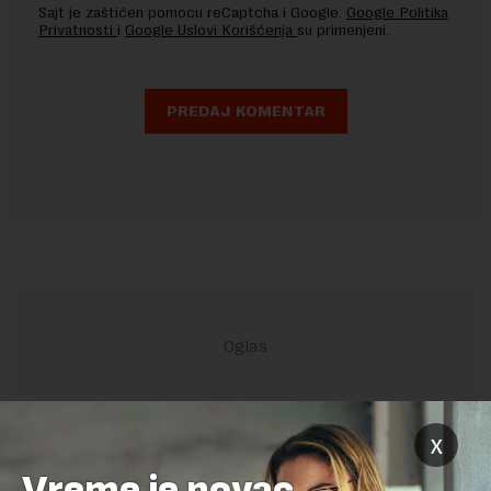
Sajt je zaštićen pomocu reCaptcha i Google.
Google Politika
Privatnosti
i
Google Uslovi Korišćenja
su primenjeni.
x
POVEZANI SADRŽAJI
Vreme je novac,