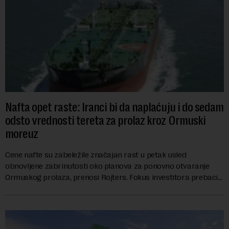
Nafta opet raste: Iranci bi da naplaćuju i do sedam
odsto vrednosti tereta za prolaz kroz Ormuski
moreuz
Cene nafte su zabeležile značajan rast u petak usled
obnovljene zabrinutosti oko planova za ponovno otvaranje
Ormuskog prolaza, prenosi Rojters. Fokus investitora prebacio
se na predloge Irana i Omana koji b...