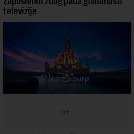
zaposlenih zbog pada gledanosti
televizije