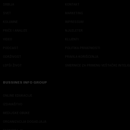
SRBIJA
KONTAKT
SVET
MARKETING
KOLUMNE
IMPRESSUM
PRIČE I ANALIZE
NJUZLETER
VIDEO
KLIJENTI
PODCAST
POLITIKA PRIVATNOSTI
ODRŽIVOST
PRAVILA KORIŠĆENJA
LEPŠI ŽIVOT
SMERNICE ZA PRIMENU VEŠTAČKE INTELI
BUSSINES INFO GROUP
ONLINE EDUKACIJE
IZDAVAŠTVO
MEDIJSKE OBUKE
ORGANIZACIJA DOGADJAJA