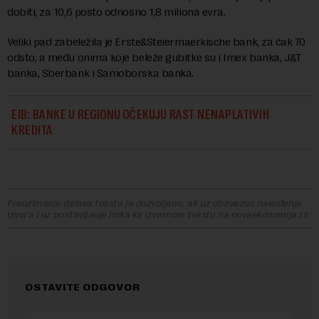
dobiti, za 10,6 posto odnosno 1,8 miliona evra.
Veliki pad zabeležila je Erste&Steiermaerkische bank, za čak 70
odsto, a među onima koje beleže gubitke su i Imex banka, J&T
banka, Sberbank i Samoborska banka.
EIB: BANKE U REGIONU OČEKUJU RAST NENAPLATIVIH
KREDITA
Preuzimanje delova teksta je dozvoljeno, ali uz obavezno navođenje
izvora i uz postavljanje linka ka izvornom tekstu na novaekonomija.rs
OSTAVITE ODGOVOR