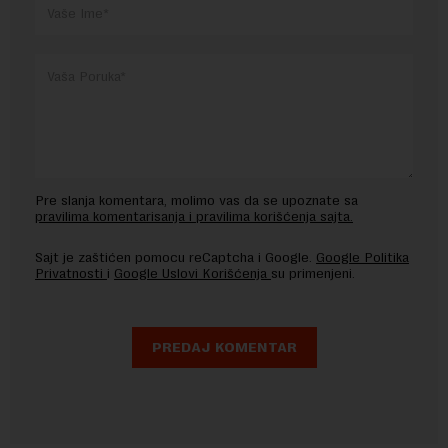
Pre slanja komentara, molimo vas da se upoznate sa
pravilima komentarisanja i pravilima korišćenja sajta.
Sajt je zaštićen pomocu reCaptcha i Google.
Google Politika
Privatnosti
i
Google Uslovi Korišćenja
su primenjeni.