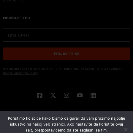
EKONOM I JA
NEWSLETTER
PRIJAVITE SE
Ova stranica je zaštićena sa reCAPTCHA i primenjuju se
Google Politika privatnosti
i
Uslovi korišćenja usluge
Koristimo kolačiće kako bismo osigurali da vam pružimo najbolje
iskustvo na našoj veb stranici. Ako nastavite da koristite ovaj
sajt, pretpostavićemo da ste saglasni sa tim.