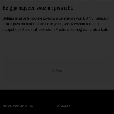
Belgija najveći izvoznik piva u EU
Belgija je prošle godine izvezla u zemlje u i van EU 1,5 milijardi
litara piva sa alkoholom i bila je najveći izvoznik u bloku,
saopštio je Eurostat povodom Međunarodnog dana piva koji
se obeležava danas. ...
NOVA EKONOMIJA
O NAMA