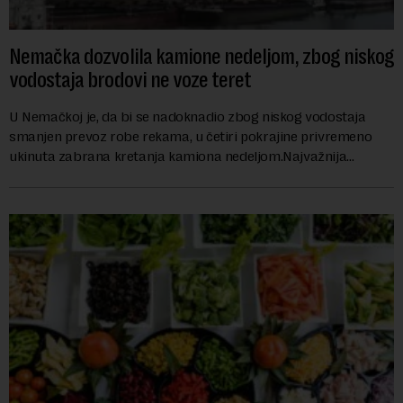
Nemačka dozvolila kamione nedeljom, zbog niskog
vodostaja brodovi ne voze teret
U Nemačkoj je, da bi se nadoknadio zbog niskog vodostaja
smanjen prevoz robe rekama, u četiri pokrajine privremeno
ukinuta zabrana kretanja kamiona nedeljom.Najvažnija
nemačka reka Rajna ima najniži vodo...