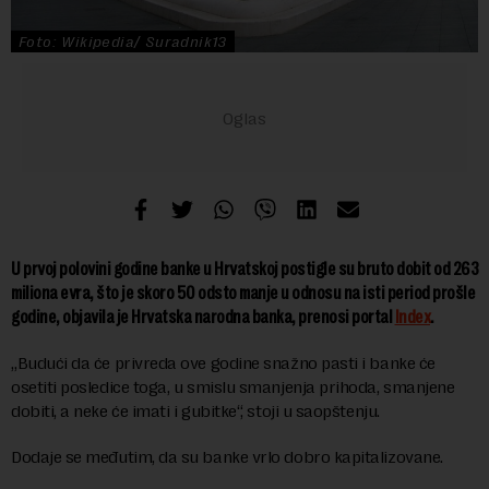
Foto: Wikipedia/ Suradnik13
U prvoj polovini godine banke u Hrvatskoj postigle su bruto dobit od 263
miliona evra, što je skoro 50 odsto manje u odnosu na isti period prošle
godine, objavila je Hrvatska narodna banka, prenosi portal
Index
.
„Budući da će privreda ove godine snažno pasti i banke će
osetiti posledice toga, u smislu smanjenja prihoda, smanjene
dobiti, a neke će imati i gubitke“, stoji u saopštenju.
Dodaje se međutim, da su banke vrlo dobro kapitalizovane.