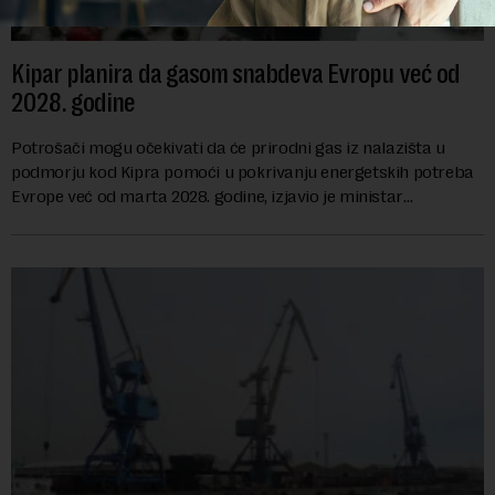
Kipar planira da gasom snabdeva Evropu već od
2028. godine
Potrošači mogu očekivati da će prirodni gas iz nalazišta u
podmorju kod Kipra pomoći u pokrivanju energetskih potreba
Evrope već od marta 2028. godine, izjavio je ministar
energetike te ostrvske zemlje Ma...