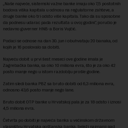
„Naše najveće, sistemski važne banke imaju oko 7,5 postotnih
bodova viška kapitala u odnosu na regulatorne zahteve, a
druge banke oko tri odsto više kapitala. Tako da su sposobne
da podnesu udarac pada rezultata u ovoj godini“, poručio je
nedavno guverner HNB-a Boris Vujčić.
Podaci se odnose na dan 30. jun i obuhvataju 20 banaka, od
kojih je 16 poslovalo sa dobiti.
Najveću dobit u prvi šest meseci ove godine imala je
Zagrebačka banka, sa oko 10 miliona evra, što je za oko 42
posto manje nego u istom razdoblju prošle godine.
Zatim sledi banka PBZ sa bruto dobiti od 6,3 miliona evra,
odnosno 43,6 posto manje nego lane.
Bruto dobit OTP banke u Hrvatskoj pala je za 18 odsto i iznosi
4,5 miliona evra.
Četvrta po dobiti je najveća banka u većinskom državnom
vlasništvu Hrvatska poštanska banka, beleži najmanji pad