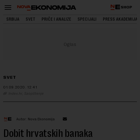
SHOP
SRBIJA
SVET
PRIČE I ANALIZE
SPECIJALI
PRESS AKADEMIJA
SVET
01.09.2020.
12:41
Index.hr, Saopštenje
Autor: Nova Ekonomija
Dobit hrvatskih banaka