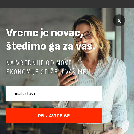
x
Vreme je novac,
štedimo ga za vas.
POVEZANI SADRŽAJI
NAJVREDNIJE OD NOVE
EKONOMIJE STIŽE U VAŠ MEJL.
PRIJAVITE SE