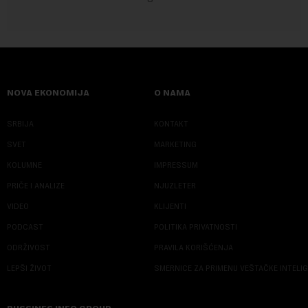
NOVA EKONOMIJA
O NAMA
SRBIJA
KONTAKT
SVET
MARKETING
KOLUMNE
IMPRESSUM
PRIČE I ANALIZE
NJUZLETER
VIDEO
KLIJENTI
PODCAST
POLITIKA PRIVATNOSTI
ODRŽIVOST
PRAVILA KORIŠĆENJA
LEPŠI ŽIVOT
SMERNICE ZA PRIMENU VEŠTAČKE INTELI