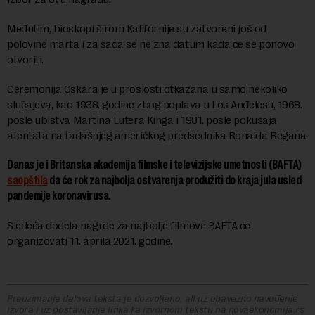
Međutim, bioskopi širom Kalifornije su zatvoreni još od
polovine marta i za sada se ne zna datum kada će se ponovo
otvoriti.
Ceremonija Oskara je u prošlosti otkazana u samo nekoliko
slučajeva, kao 1938. godine zbog poplava u Los Anđelesu, 1968.
posle ubistva Martina Lutera Kinga i 1981. posle pokušaja
atentata na tadašnjeg američkog predsednika Ronalda Regana.
Danas je i Britanska akademija filmske i televizijske umetnosti (BAFTA)
saopštila
da će rok za najbolja ostvarenja produžiti do kraja jula usled
pandemije koronavirusa.
Sledeća dodela nagrde za najbolje filmove BAFTA će
organizovati 11. aprila 2021. godine.
Preuzimanje delova teksta je dozvoljeno, ali uz obavezno navođenje
izvora i uz postavljanje linka ka izvornom tekstu na novaekonomija.rs