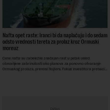
Nafta opet raste: Iranci bi da naplaćuju i do sedam
odsto vrednosti tereta za prolaz kroz Ormuski
moreuz
Cene nafte su zabeležile značajan rast u petak usled
obnovljene zabrinutosti oko planova za ponovno otvaranje
Ormuskog prolaza, prenosi Rojters. Fokus investitora prebacio
se na predloge Irana i Omana koji b...