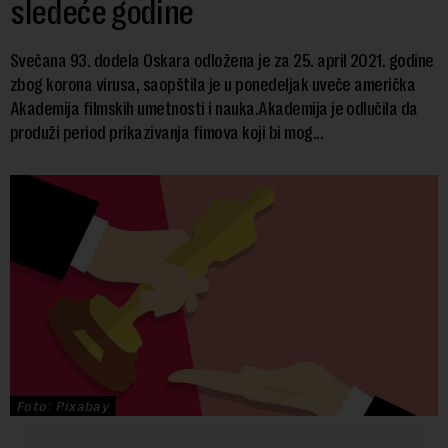
sledeće godine
Svečana 93. dodela Oskara odložena je za 25. april 2021. godine
zbog korona virusa, saopštila je u ponedeljak uveče američka
Akademija filmskih umetnosti i nauka.Akademija je odlučila da
produži period prikazivanja fimova koji bi mog...
Foto: Pixabay