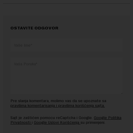
OSTAVITE ODGOVOR
Pre slanja komentara, molimo vas da se upoznate sa
pravilima komentarisanja i pravilima korišćenja sajta.
Sajt je zaštićen pomocu reCaptcha i Google.
Google Politika
Privatnosti
i
Google Uslovi Korišćenja
su primenjeni.