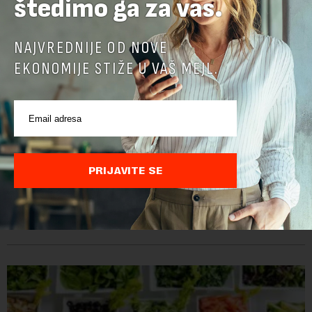
štedimo ga za vas.
NAJVREDNIJE OD NOVE
EKONOMIJE STIŽE U VAŠ MEJL.
Nemačka dozvolila kamione nedeljom, zbog niskog
vodostaja brodovi ne voze teret
PRIJAVITE SE
U Nemačkoj je, da bi se nadoknadio zbog niskog vodostaja
smanjen prevoz robe rekama, u četiri pokrajine privremeno
ukinuta zabrana kretanja kamiona nedeljom.Najvažnija
nemačka reka Rajna ima najniži vodo...