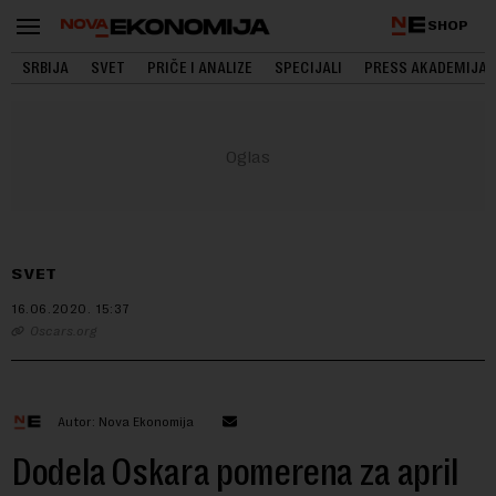
SHOP
SRBIJA
SVET
PRIČE I ANALIZE
SPECIJALI
PRESS AKADEMIJA
SVET
16.06.2020.
15:37
Oscars.org
Autor: Nova Ekonomija
Dodela Oskara pomerena za april