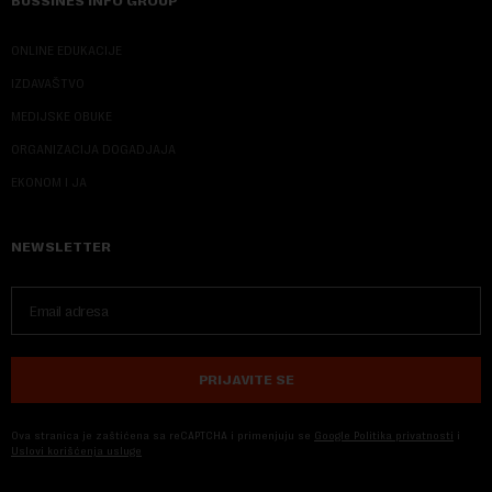
BUSSINES INFO GROUP
ONLINE EDUKACIJE
IZDAVAŠTVO
MEDIJSKE OBUKE
ORGANIZACIJA DOGADJAJA
EKONOM I JA
NEWSLETTER
PRIJAVITE SE
Ova stranica je zaštićena sa reCAPTCHA i primenjuju se
Google Politika privatnosti
i
Uslovi korišćenja usluge