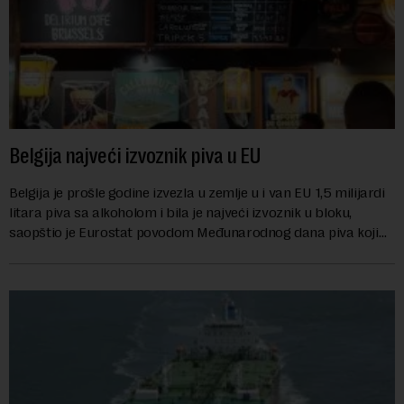
Belgija najveći izvoznik piva u EU
Belgija je prošle godine izvezla u zemlje u i van EU 1,5 milijardi
litara piva sa alkoholom i bila je najveći izvoznik u bloku,
saopštio je Eurostat povodom Međunarodnog dana piva koji
se obeležava danas. ...