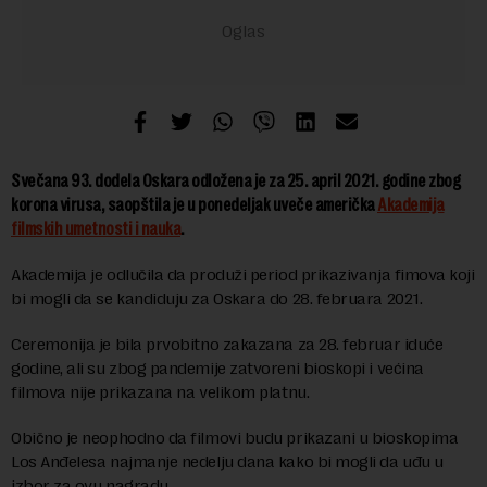
Svečana 93. dodela Oskara odložena je za 25. april 2021. godine zbog
korona virusa, saopštila je u ponedeljak uveče američka
Akademija
filmskih umetnosti i nauka
.
Akademija je odlučila da produži period prikazivanja fimova koji
bi mogli da se kandiduju za Oskara do 28. februara 2021.
Ceremonija je bila prvobitno zakazana za 28. februar iduće
godine, ali su zbog pandemije zatvoreni bioskopi i većina
filmova nije prikazana na velikom platnu.
Obično je neophodno da filmovi budu prikazani u bioskopima
Los Anđelesa najmanje nedelju dana kako bi mogli da uđu u
izbor za ovu nagradu.