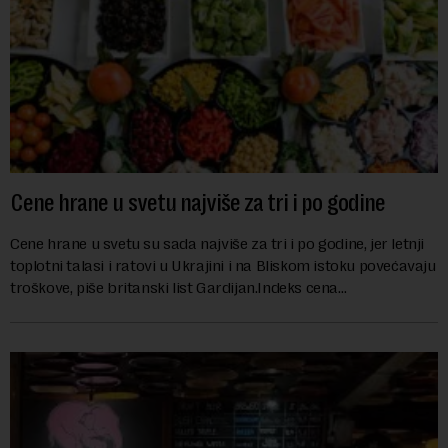
Cene hrane u svetu najviše za tri i po godine
Cene hrane u svetu su sada najviše za tri i po godine, jer letnji
toplotni talasi i ratovi u Ukrajini i na Bliskom istoku povećavaju
troškove, piše britanski list Gardijan.Indeks cena
prehrambenih proiz...