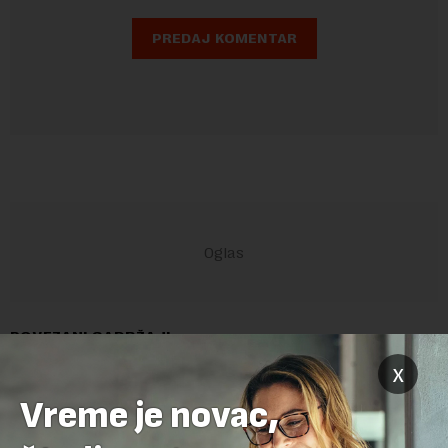
POVEZANI SADRŽAJI
x
Vreme je novac,