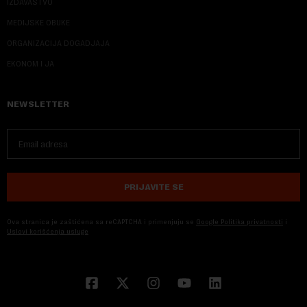
IZDAVAŠTVO
MEDIJSKE OBUKE
ORGANIZACIJA DOGADJAJA
EKONOM I JA
NEWSLETTER
PRIJAVITE SE
Ova stranica je zaštićena sa reCAPTCHA i primenjuju se
Google Politika privatnosti
i
Uslovi korišćenja usluge