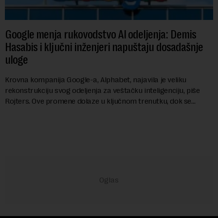
Google menja rukovodstvo AI odeljenja: Demis
Hasabis i ključni inženjeri napuštaju dosadašnje
uloge
Krovna kompanija Google-a, Alphabet, najavila je veliku
rekonstrukciju svog odeljenja za veštačku inteligenciju, piše
Rojters. Ove promene dolaze u ključnom trenutku, dok se
kompanija suočava sa sve većim pr...