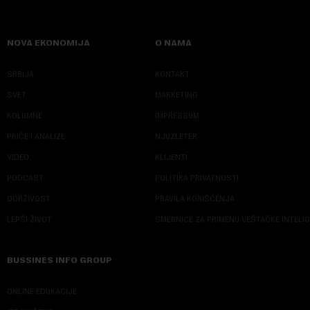
NOVA EKONOMIJA
O NAMA
SRBIJA
KONTAKT
SVET
MARKETING
KOLUMNE
IMPRESSUM
PRIČE I ANALIZE
NJUZLETER
VIDEO
KLIJENTI
PODCAST
POLITIKA PRIVATNOSTI
ODRŽIVOST
PRAVILA KORIŠĆENJA
LEPŠI ŽIVOT
SMERNICE ZA PRIMENU VEŠTAČKE INTELI
BUSSINES INFO GROUP
ONLINE EDUKACIJE