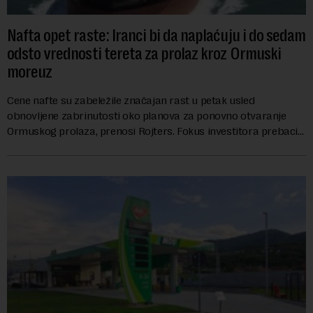
Nafta opet raste: Iranci bi da naplaćuju i do sedam
odsto vrednosti tereta za prolaz kroz Ormuski
moreuz
Cene nafte su zabeležile značajan rast u petak usled
obnovljene zabrinutosti oko planova za ponovno otvaranje
Ormuskog prolaza, prenosi Rojters. Fokus investitora prebacio
se na predloge Irana i Omana koji b...