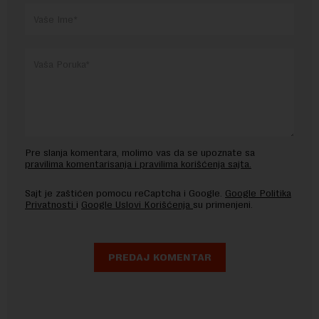
Pre slanja komentara, molimo vas da se upoznate sa
pravilima komentarisanja i pravilima korišćenja sajta.
Sajt je zaštićen pomocu reCaptcha i Google.
Google Politika
Privatnosti
i
Google Uslovi Korišćenja
su primenjeni.