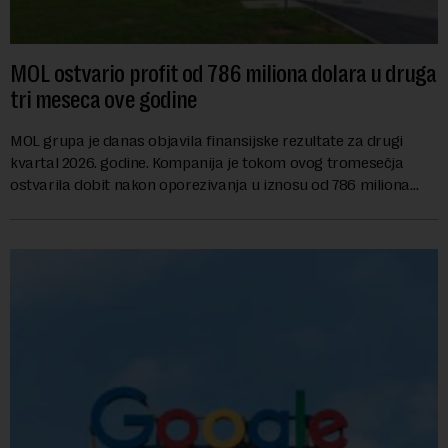
MOL ostvario profit od 786 miliona dolara u druga
tri meseca ove godine
MOL grupa je danas objavila finansijske rezultate za drugi
kvartal 2026. godine. Kompanija je tokom ovog tromesečja
ostvarila dobit nakon oporezivanja u iznosu od 786 miliona
američkih dolara. Rezultatima su...