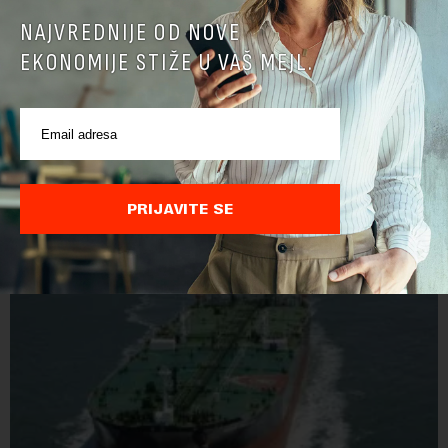
NAJVREDNIJE OD NOVE
EKONOMIJE STIŽE U VAŠ MEJL.
Belgija najveći izvoznik piva u EU
Belgija je prošle godine izvezla u zemlje u i van EU 1,5 milijardi
litara piva sa alkoholom i bila je najveći izvoznik u bloku,
saopštio je Eurostat povodom Međunarodnog dana piva koji
se obeležava danas. ...
PRIJAVITE SE