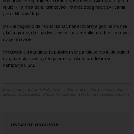
Menadžer kampanje Hilari Klinton, Robi Muk, iskoristio je priču
Njujork Tajmsa da bi kritikovao Trampa zbog neobjavljivanja
poreskih izveštaja.
Muk je naglasio da republikanac najverovatnije godinama nije
plaćao porez, dok su desetine miliona radnika uredno izmirivale
svoje obaveze.
Predsednički kandidat Republikanske partije odbio je da objavi
svoj poreski izveštaj, što je praksa tokom predizborne
kampanje u SAD.
Preuzimanje delova teksta je dozvoljeno, ali uz obavezno navođenje
izvora i uz postavljanje linka ka izvornom tekstu na novaekonomija.rs
OSTAVITE ODGOVOR