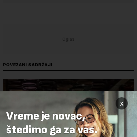
POVEZANI SADRŽAJI
x
Vreme je novac,
štedimo ga za vas.