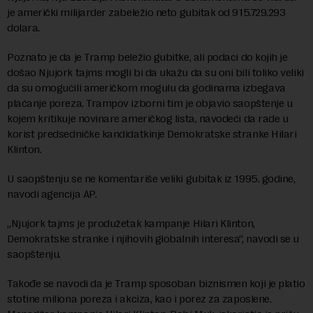
je američki milijarder zabeležio neto gubitak od 915.729.293
dolara.
Poznato je da je Tramp beležio gubitke, ali podaci do kojih je
došao Njujork tajms mogli bi da ukažu da su oni bili toliko veliki
da su omogućili američkom mogulu da godinama izbegava
plaćanje poreza. Trampov izborni tim je objavio saopštenje u
kojem kritikuje novinare američkog lista, navodeći da rade u
korist predsedničke kandidatkinje Demokratske stranke Hilari
Klinton.
U saopštenju se ne komentariše veliki gubitak iz 1995. godine,
navodi agencija AP.
„Njujork tajms je produžetak kampanje Hilari Klinton,
Demokratske stranke i njihovih globalnih interesa“, navodi se u
saopštenju.
Takođe se navodi da je Tramp sposoban biznismen koji je platio
stotine miliona poreza i akciza, kao i porez za zaposlene.