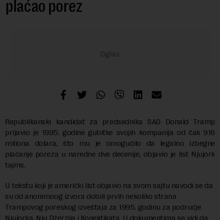
plaćao porez
Republikanski kandidat za predsednika SAD Donald Tramp
prijavio je 1995. godine gubitke svojih kompanija od čak 916
miliona dolara, što mu je omogućilo da legalno izbegne
plaćanje poreza u naredne dve decenije, objavio je list Njujork
tajms.
U tekstu koji je američki list objavio na svom sajtu navodi se da
su od anonimnog izvora dobili prvih nekoliko strana
Trampovog poreskog izveštaja za 1995. godinu za područje
Njujorka, Nju Džerzija i Konektikata. U dokumentima se vidi da