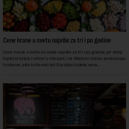
Cene hrane u svetu najviše za tri i po godine
Cene hrane u svetu su sada najviše za tri i po godine, jer letnji
toplotni talasi i ratovi u Ukrajini i na Bliskom istoku povećavaju
troškove, piše britanski list Gardijan.Indeks cena
prehrambenih proiz...