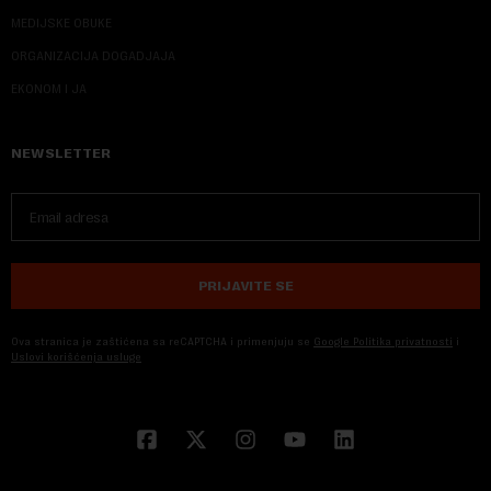
MEDIJSKE OBUKE
ORGANIZACIJA DOGADJAJA
EKONOM I JA
NEWSLETTER
PRIJAVITE SE
Ova stranica je zaštićena sa reCAPTCHA i primenjuju se
Google Politika privatnosti
i
Uslovi korišćenja usluge