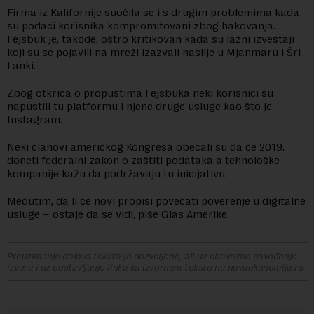
Firma iz Kalifornije suočila se i s drugim problemima kada
su podaci korisnika kompromitovani zbog hakovanja.
Fejsbuk je, takođe, oštro kritikovan kada su lažni izveštaji
koji su se pojavili na mreži izazvali nasilje u Mjanmaru i Šri
Lanki.
Zbog otkrića o propustima Fejsbuka neki korisnici su
napustili tu platformu i njene druge usluge kao što je
Instagram.
Neki članovi američkog Kongresa obećali su da će 2019.
doneti federalni zakon o zaštiti podataka a tehnološke
kompanije kažu da podržavaju tu inicijativu.
Međutim, da li će novi propisi povećati poverenje u digitalne
usluge – ostaje da se vidi, piše Glas Amerike.
Preuzimanje delova teksta je dozvoljeno, ali uz obavezno navođenje
izvora i uz postavljanje linka ka izvornom tekstu na novaekonomija.rs