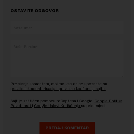
OSTAVITE ODGOVOR
Pre slanja komentara, molimo vas da se upoznate sa
pravilima komentarisanja i pravilima korišćenja sajta.
Sajt je zaštićen pomocu reCaptcha i Google.
Google Politika
Privatnosti
i
Google Uslovi Korišćenja
su primenjeni.