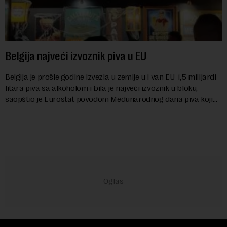
Belgija najveći izvoznik piva u EU
Belgija je prošle godine izvezla u zemlje u i van EU 1,5 milijardi
litara piva sa alkoholom i bila je najveći izvoznik u bloku,
saopštio je Eurostat povodom Međunarodnog dana piva koji
se obeležava danas. ...