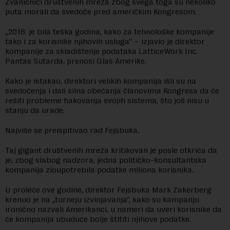
Zvaničnici društvenih mreža zbog svega toga su nekoliko
puta morali da svedoče pred američkim Kongresom.
„2018. je bila teška godina, kako za tehnološke kompanije
tako i za korisnike njihovih usluga“ – izjavio je direktor
kompanije za skladištenje podataka LatticeWork Inc.
Pantas Sutarda, prenosi Glas Amerike.
Kako je istakao, direktori velikih kompanija išli su na
svedočenja i dali silna obećanja članovima Kongresa da će
rešiti probleme hakovanja svojih sistema, što još nisu u
stanju da urade.
Najviše se preispitivao rad Fejsbuka.
Taj gigant društvenih mreža kritikovan je posle otkrića da
je, zbog slabog nadzora, jedna političko-konsultantska
kompanija zloupotrebila podatke miliona korisnika.
U proleće ove godine, direktor Fejsbuka Mark Zakerberg
krenuo je na „turneju izvinjavanja“, kako su kampanju
ironično nazvali Amerikanci, u nameri da uveri korisnike da
će kompanija ubuduće bolje štititi njihove podatke.