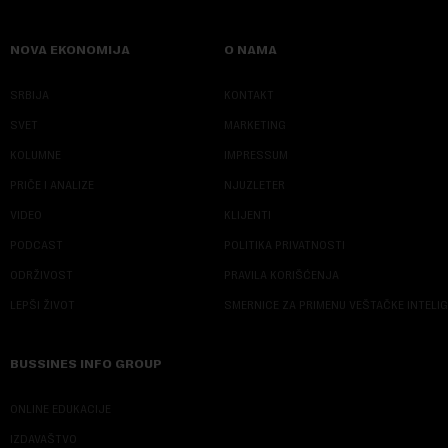
NOVA EKONOMIJA
O NAMA
SRBIJA
KONTAKT
SVET
MARKETING
KOLUMNE
IMPRESSUM
PRIČE I ANALIZE
NJUZLETER
VIDEO
KLIJENTI
PODCAST
POLITIKA PRIVATNOSTI
ODRŽIVOST
PRAVILA KORIŠĆENJA
LEPŠI ŽIVOT
SMERNICE ZA PRIMENU VEŠTAČKE INTELI
BUSSINES INFO GROUP
ONLINE EDUKACIJE
IZDAVAŠTVO