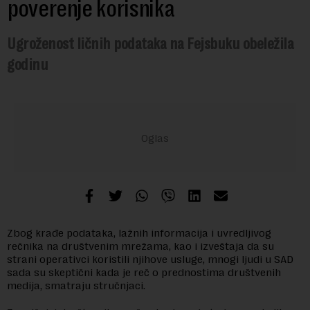
poverenje korisnika
Ugroženost ličnih podataka na Fejsbuku obeležila
godinu
Zbog krađe podataka, lažnih informacija i uvredljivog
rečnika na društvenim mrežama, kao i izveštaja da su
strani operativci koristili njihove usluge, mnogi ljudi u SAD
sada su skeptični kada je reč o prednostima društvenih
medija, smatraju stručnjaci.