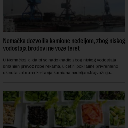
Nemačka dozvolila kamione nedeljom, zbog niskog
vodostaja brodovi ne voze teret
U Nemačkoj je, da bi se nadoknadio zbog niskog vodostaja
smanjen prevoz robe rekama, u četiri pokrajine privremeno
ukinuta zabrana kretanja kamiona nedeljom.Najvažnija
nemačka reka Rajna ima najniži vodo...