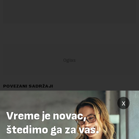
POVEZANI SADRŽAJI
x
Vreme je novac,
štedimo ga za vas.