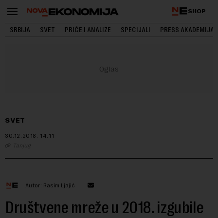
SHOP
SRBIJA
SVET
PRIČE I ANALIZE
SPECIJALI
PRESS AKADEMIJA
SVET
30.12.2018.
14:11
Tanjug
Autor: Rasim Ljajić
Društvene mreže u 2018. izgubile