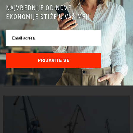
NAJVREDNIJE OD NOVE
EKONOMIJE STIŽE U VAŠ MEJL.
Kipar planira da gasom snabdeva Evropu već od
2028. godine
PRIJAVITE SE
Potrošači mogu očekivati da će prirodni gas iz nalazišta u
podmorju kod Kipra pomoći u pokrivanju energetskih potreba
Evrope već od marta 2028. godine, izjavio je ministar
energetike te ostrvske zemlje Ma...