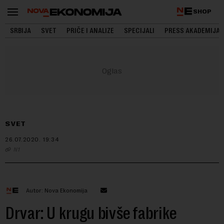
SHOP
SRBIJA
SVET
PRIČE I ANALIZE
SPECIJALI
PRESS AKADEMIJA
SVET
26.07.2020.
19:34
N1
Autor: Nova Ekonomija
Drvar: U krugu bivše fabrike