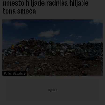
umesto hiljade radnika hiljade
tona smeća
Foto: Pixabay