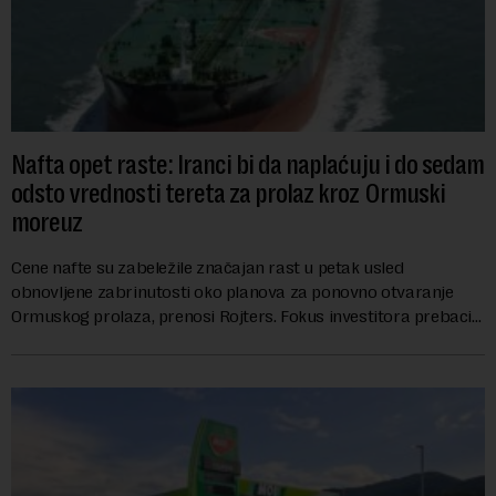
Nafta opet raste: Iranci bi da naplaćuju i do sedam
odsto vrednosti tereta za prolaz kroz Ormuski
moreuz
Cene nafte su zabeležile značajan rast u petak usled
obnovljene zabrinutosti oko planova za ponovno otvaranje
Ormuskog prolaza, prenosi Rojters. Fokus investitora prebacio
se na predloge Irana i Omana koji b...