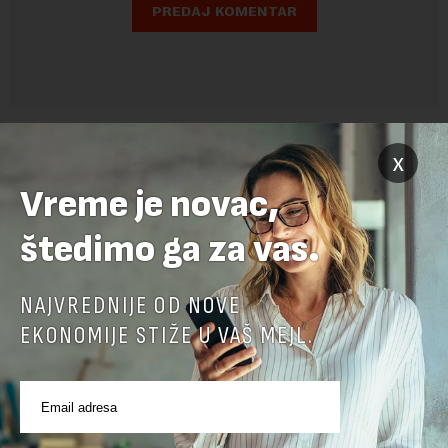
x
Vreme je novac,
štedimo ga za vas.
NAJVREDNIJE OD NOVE
POVEZANI SADRŽAJI
EKONOMIJE STIŽE U VAŠ MEJL.