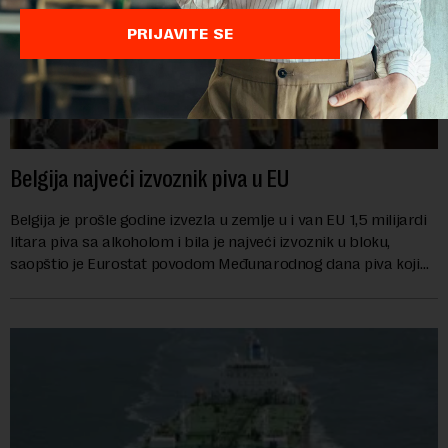
PRIJAVITE SE
Belgija najveći izvoznik piva u EU
Belgija je prošle godine izvezla u zemlje u i van EU 1,5 milijardi
litara piva sa alkoholom i bila je najveći izvoznik u bloku,
saopštio je Eurostat povodom Međunarodnog dana piva koji
se obeležava danas. ...