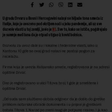
U gradu Drvaru u Bosni i Hercegovini nalayi se hiljade tona smeća iz
Italije, koje je uvezeno pod okriljem noći u jeku pandemije, ali uz sve
dozvole vlasti u toj zemlji, javio je
N1
. Sve to, kako se ističe, pogdrejalo
je sumnje meštana da je otpad stigao iz kovid bolnica.
Dozvolu za uvoz dale su i lokalne i federalne vlasti, iako u
Kantonu 10 gde se ovaj grad nalazi ne postoji pogon za
reciklažu.
Firma koja je uvezla italijansko smeće, registrovana je na adresi
opštine Drvar.
Ono je registrovano u ulici Titova broj 1 gde je smeštena i
opština Drvar.
„Od suda sam službeno dobila odgovor da je došlo do greške
prilikom notarske obrade dokumenta i u prijavi je greškom
ostala Titova 1. Narod po meni reaguje potpuno realno. I ja kao