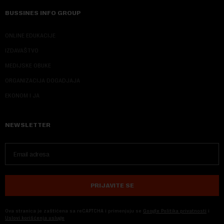
BUSSINES INFO GROUP
ONLINE EDUKACIJE
IZDAVAŠTVO
MEDIJSKE OBUKE
ORGANIZACIJA DOGADJAJA
EKONOM I JA
NEWSLETTER
PRIJAVITE SE
Ova stranica je zaštićena sa reCAPTCHA i primenjuju se
Google Politika privatnosti
i
Uslovi korišćenja usluge