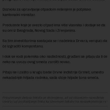
Dozvolu za upravljanje otpadom rešenjem je potpisao
kantonalni ministar.
Preduzeće koje je uvezlo otpad ima više vlasnika i dodaje se da
su oni iz Beograda, Novog Sada i Zrenjanina.
Sa tim investitorima sastajala se i načelnica Drvara, verujući da
će izgraditi kompostanu.
I dok se vodi polemika oko nadležnosti, građani se pitaju da li će
neko na uvozu ovog smeća zarditi novac.
Pitaju se i zašto u krugu bivše Drvne indistrije Grmeč, umesto
nekadašnjih hiljada radnika, sada stoje hiljade tona smeća.
Preuzimanje delova teksta je dozvoljeno, ali uz obavezno navođenje
izvora i uz postavljanje linka ka izvornom tekstu na novaekonomija.rs