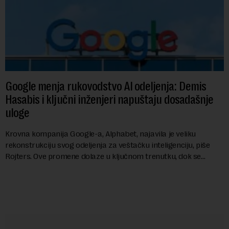
Google menja rukovodstvo AI odeljenja: Demis
Hasabis i ključni inženjeri napuštaju dosadašnje
uloge
Krovna kompanija Google-a, Alphabet, najavila je veliku
rekonstrukciju svog odeljenja za veštačku inteligenciju, piše
Rojters. Ove promene dolaze u ključnom trenutku, dok se
kompanija suočava sa sve većim pr...