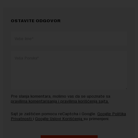
OSTAVITE ODGOVOR
Pre slanja komentara, molimo vas da se upoznate sa
pravilima komentarisanja i pravilima korišćenja sajta.
Sajt je zaštićen pomocu reCaptcha i Google.
Google Politika
Privatnosti
i
Google Uslovi Korišćenja
su primenjeni.