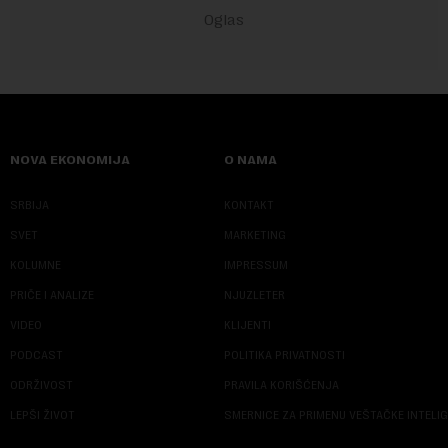
NOVA EKONOMIJA
O NAMA
SRBIJA
KONTAKT
SVET
MARKETING
KOLUMNE
IMPRESSUM
PRIČE I ANALIZE
NJUZLETER
VIDEO
KLIJENTI
PODCAST
POLITIKA PRIVATNOSTI
ODRŽIVOST
PRAVILA KORIŠĆENJA
LEPŠI ŽIVOT
SMERNICE ZA PRIMENU VEŠTAČKE INTELI