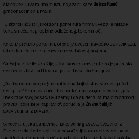
stanovnik Drvara imam istu bojazan“, kaže
Dušica Runić
,
gradonačelnica Drvara.
U staroj industrijskoj zoni, pomenuta firma uvezla je hiljade
tona smeća, nepropisno odloženog, tokom noći.
Kako je prenelo portal N1, otpad je uvezen navodno za reciklažu,
ali dodaju da u ovom mestu nema takvog pogona.
Slučaj su otkrile komšije, a italijansko smeće ubrzo je potreslo
sve nivoe vlasti, od Drvara, preko Livna, do Sarajeva.
„Da li su vam ovo pogoni oni isti na koji vi staviste svoj pečat i
svoj prst? Sram vas bilo. Još uvek su na svojim mestima, još
uvek rade svoj posao. Ovu zemlju da su deca na malom odmoru
pravila, bolje bi je napravila“, poručila je
Živana Sabljić
,
aktivistkinja iz Drvara.
Smeće je u jeku pandemije, kako se naglašava, uvezeno iz
Padove dela Italije koji je najpogođeniji koronavirusom, pa su
podgrejane i sumnje meštana da otpad dolazi iz kovid bolnica.