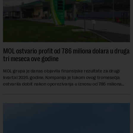
MOL ostvario profit od 786 miliona dolara u druga
tri meseca ove godine
MOL grupa je danas objavila finansijske rezultate za drugi
kvartal 2026. godine. Kompanija je tokom ovog tromesečja
ostvarila dobit nakon oporezivanja u iznosu od 786 miliona
američkih dolara. Rezultatima su...