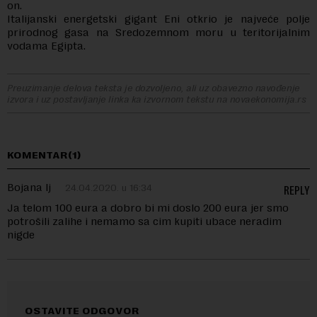
on.
Italijanski energetski gigant Eni otkrio je najveće polje
prirodnog gasa na Sredozemnom moru u teritorijalnim
vodama Egipta.
Preuzimanje delova teksta je dozvoljeno, ali uz obavezno navođenje
izvora i uz postavljanje linka ka izvornom tekstu na novaekonomija.rs
KOMENTAR(1)
Bojana lj
24.04.2020. u 16:34
REPLY
Ja telom 100 eura a dobro bi mi doslo 200 eura jer smo
potrošili zalihe i nemamo sa cim kupiti ubace neradim
nigde
OSTAVITE ODGOVOR