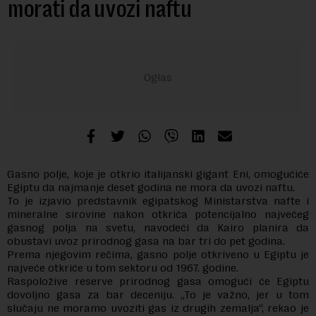
morati da uvozi naftu
Gasno polje, koje je otkrio italijanski gigant Eni, omogućiće
Egiptu da najmanje deset godina ne mora da uvozi naftu.
To je izjavio predstavnik egipatskog Ministarstva nafte i
mineralne sirovine nakon otkrića potencijalno najvećeg
gasnog polja na svetu, navodeći da Kairo planira da
obustavi uvoz prirodnog gasa na bar tri do pet godina.
Prema njegovim rečima, gasno polje otkriveno u Egiptu je
najveće otkriće u tom sektoru od 1967. godine.
Raspoložive reserve prirodnog gasa omogući će Egiptu
dovoljno gasa za bar deceniju. „To je važno, jer u tom
slučaju ne moramo uvoziti gas iz drugih zemalja“, rekao je