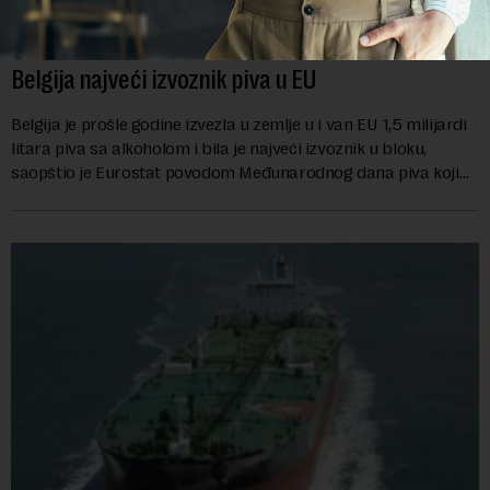
Belgija najveći izvoznik piva u EU
Belgija je prošle godine izvezla u zemlje u i van EU 1,5 milijardi
litara piva sa alkoholom i bila je najveći izvoznik u bloku,
saopštio je Eurostat povodom Međunarodnog dana piva koji
se obeležava danas. ...