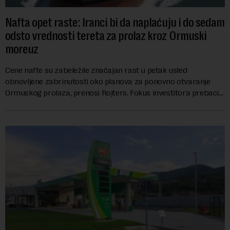
Nafta opet raste: Iranci bi da naplaćuju i do sedam
odsto vrednosti tereta za prolaz kroz Ormuski
moreuz
Cene nafte su zabeležile značajan rast u petak usled
obnovljene zabrinutosti oko planova za ponovno otvaranje
Ormuskog prolaza, prenosi Rojters. Fokus investitora prebacio
se na predloge Irana i Omana koji b...