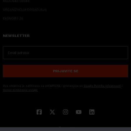
MEDIJSKE OBUKE
ORGANIZACIJA DOGADJAJA
EKONOM I JA
NEWSLETTER
PRIJAVITE SE
Ova stranica je zaštićena sa reCAPTCHA i primenjuju se
Google Politika privatnosti
i
Uslovi korišćenja usluge