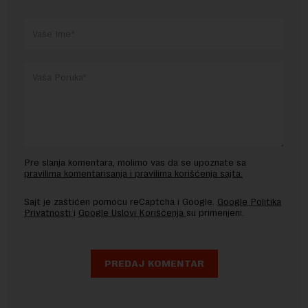
Pre slanja komentara, molimo vas da se upoznate sa
pravilima komentarisanja i pravilima korišćenja sajta.
Sajt je zaštićen pomocu reCaptcha i Google.
Google Politika
Privatnosti
i
Google Uslovi Korišćenja
su primenjeni.