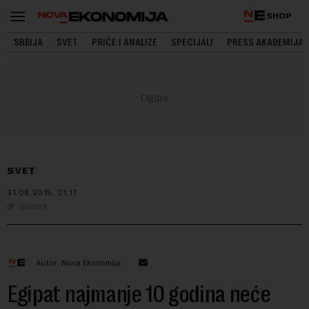
SHOP
SRBIJA
SVET
PRIČE I ANALIZE
SPECIJALI
PRESS AKADEMIJA
SVET
31.08.2015.
21:17
Sputnik
Autor: Nova Ekonomija
Egipat najmanje 10 godina neće