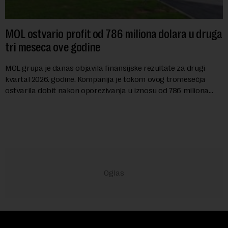
MOL ostvario profit od 786 miliona dolara u druga
tri meseca ove godine
MOL grupa je danas objavila finansijske rezultate za drugi
kvartal 2026. godine. Kompanija je tokom ovog tromesečja
ostvarila dobit nakon oporezivanja u iznosu od 786 miliona
američkih dolara. Rezultatima su...