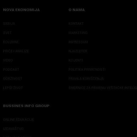
NOVA EKONOMIJA
O NAMA
SRBIJA
KONTAKT
SVET
MARKETING
KOLUMNE
IMPRESSUM
PRIČE I ANALIZE
NJUZLETER
VIDEO
KLIJENTI
PODCAST
POLITIKA PRIVATNOSTI
ODRŽIVOST
PRAVILA KORIŠĆENJA
LEPŠI ŽIVOT
SMERNICE ZA PRIMENU VEŠTAČKE INTELI
BUSSINES INFO GROUP
ONLINE EDUKACIJE
IZDAVAŠTVO