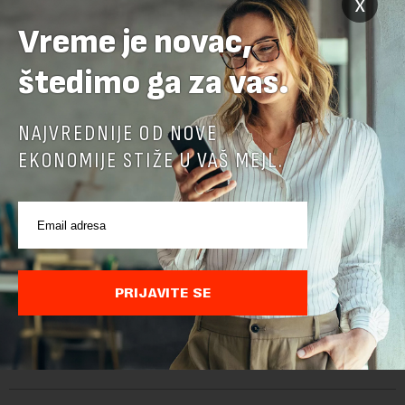
x
Vreme je novac,
štedimo ga za vas.
NAJVREDNIJE OD NOVE
EKONOMIJE STIŽE U VAŠ MEJL.
Nafta opet raste: Iranci bi da naplaćuju i do sedam
odsto vrednosti tereta za prolaz kroz Ormuski
moreuz
PRIJAVITE SE
Cene nafte su zabeležile značajan rast u petak usled
obnovljene zabrinutosti oko planova za ponovno otvaranje
Ormuskog prolaza, prenosi Rojters. Fokus investitora prebacio
se na predloge Irana i Omana koji b...