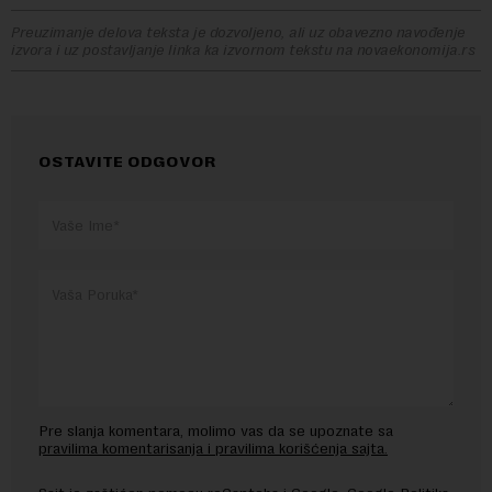
Preuzimanje delova teksta je dozvoljeno, ali uz obavezno navođenje
izvora i uz postavljanje linka ka izvornom tekstu na novaekonomija.rs
OSTAVITE ODGOVOR
Pre slanja komentara, molimo vas da se upoznate sa
pravilima komentarisanja i pravilima korišćenja sajta.