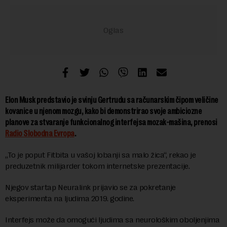
Elon Musk predstavio je svinju Gertrudu sa računarskim čipom veličine
kovanice u njenom mozgu, kako bi demonstrirao svoje ambiciozne
planove za stvaranje funkcionalnog interfejsa mozak-mašina, prenosi
Radio Slobodna Evropa
.
„To je poput Fitbita u vašoj lobanji sa malo žica“, rekao je
preduzetnik milijarder tokom internetske prezentacije.
Njegov startap Neuralink prijavio se za pokretanje
eksperimenta na ljudima 2019. godine.
Interfejs može da omogući ljudima sa neurološkim oboljenjima