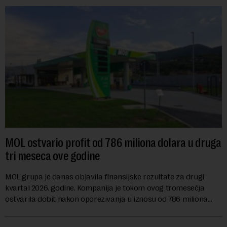
MOL ostvario profit od 786 miliona dolara u druga
tri meseca ove godine
MOL grupa je danas objavila finansijske rezultate za drugi
kvartal 2026. godine. Kompanija je tokom ovog tromesečja
ostvarila dobit nakon oporezivanja u iznosu od 786 miliona
američkih dolara. Rezultatima su...