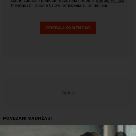
Sajt je zaštićen pomocu reCaptcha i Google.
Google Politika
Privatnosti
i
Google Uslovi Korišćenja
su primenjeni.
POVEZANI SADRŽAJI