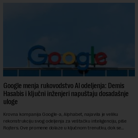
Google menja rukovodstvo AI odeljenja: Demis
Hasabis i ključni inženjeri napuštaju dosadašnje
uloge
Krovna kompanija Google-a, Alphabet, najavila je veliku
rekonstrukciju svog odeljenja za veštačku inteligenciju, piše
Rojters. Ove promene dolaze u ključnom trenutku, dok se
kompanija suočava sa sve većim pr...