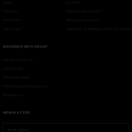
VIDEO
KLIJENTI
PODCAST
POLITIKA PRIVATNOSTI
ODRŽIVOST
PRAVILA KORIŠĆENJA
LEPŠI ŽIVOT
SMERNICE ZA PRIMENU VEŠTAČKE INTELI
BUSSINES INFO GROUP
ONLINE EDUKACIJE
IZDAVAŠTVO
MEDIJSKE OBUKE
ORGANIZACIJA DOGADJAJA
EKONOM I JA
NEWSLETTER