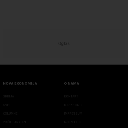
pokazalo da su ovi siste...
NOVA EKONOMIJA
O NAMA
SRBIJA
KONTAKT
SVET
MARKETING
KOLUMNE
IMPRESSUM
PRIČE I ANALIZE
NJUZLETER