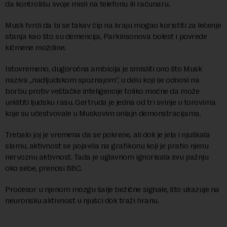
da kontrolišu svoje misli na telefonu ili računaru.
Musk tvrdi da bi se takav čip na kraju mogao koristiti za lečenje
stanja kao što su demencija, Parkinsonova bolest i povrede
kičmene moždine.
Istovremeno, dugoročna ambicija je smisliti ono što Musk
naziva „nadljudskom spoznajom“, u delu koji se odnosi na
borbu protiv veštačke inteligencije toliko moćne da može
uništiti ljudsku rasu. Gertruda je jedna od tri svinje u torovima
koje su učestvovale u Muskovim onlajn demonstracijama.
Trebalo joj je vremena da se pokrene, ali dok je jela i njuškala
slamu, aktivnost se pojavila na grafikonu koji je pratio njenu
nervoznu aktivnost. Tada je uglavnom ignorisala svu pažnju
oko sebe, prenosi BBC.
Procesor u njenom mozgu šalje bežične signale, što ukazuje na
neuronsku aktivnost u njušci dok traži hranu.