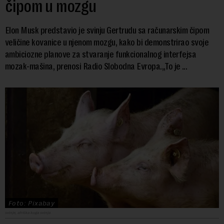
čipom u mozgu
Elon Musk predstavio je svinju Gertrudu sa računarskim čipom
veličine kovanice u njenom mozgu, kako bi demonstrirao svoje
ambiciozne planove za stvaranje funkcionalnog interfejsa
mozak-mašina, prenosi Radio Slobodna Evropa.„To je ...
Foto: Pixabay
svinje, afrička kuga svinja