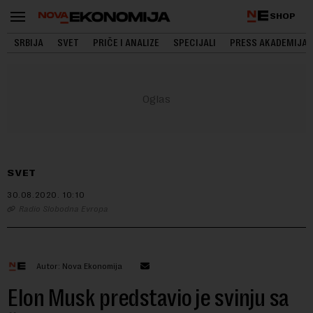
SHOP
SRBIJA
SVET
PRIČE I ANALIZE
SPECIJALI
PRESS AKADEMIJA
SVET
30.08.2020.
10:10
Radio Slobodna Evropa
Autor: Nova Ekonomija
Elon Musk predstavio je svinju sa