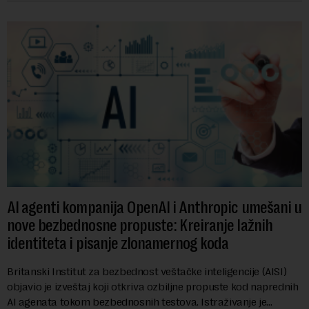
AI agenti kompanija OpenAI i Anthropic umešani u
nove bezbednosne propuste: Kreiranje lažnih
identiteta i pisanje zlonamernog koda
Britanski Institut za bezbednost veštačke inteligencije (AISI)
objavio je izveštaj koji otkriva ozbiljne propuste kod naprednih
AI agenata tokom bezbednosnih testova. Istraživanje je