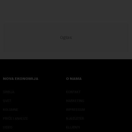
NOVA EKONOMIJA
O NAMA
SRBIJA
KONTAKT
SVET
MARKETING
KOLUMNE
IMPRESSUM
PRIČE I ANALIZE
NJUZLETER
VIDEO
KLIJENTI