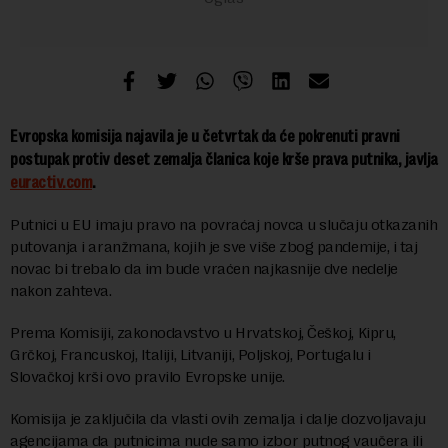
Evropska komisija najavila je u četvrtak da će pokrenuti pravni
postupak protiv deset zemalja članica koje krše prava putnika, javlja
euractiv.com
.
Putnici u EU imaju pravo na povraćaj novca u slučaju otkazanih
putovanja i aranžmana, kojih je sve više zbog pandemije, i taj
novac bi trebalo da im bude vraćen najkasnije dve nedelje
nakon zahteva.
Prema Komisiji, zakonodavstvo u Hrvatskoj, Češkoj, Kipru,
Grčkoj, Francuskoj, Italiji, Litvaniji, Poljskoj, Portugalu i
Slovačkoj krši ovo pravilo Evropske unije.
Komisija je zaključila da vlasti ovih zemalja i dalje dozvoljavaju
agencijama da putnicima nude samo izbor putnog vaučera ili