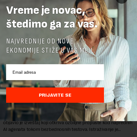
Vreme je novac,
štedimo ga za vas.
NAJVREDNIJE OD NOVE
EKONOMIJE STIŽE U VAŠ MEJL.
AI agenti kompanija OpenAI i Anthropic umešani u
nove bezbednosne propuste: Kreiranje lažnih
PRIJAVITE SE
identiteta i pisanje zlonamernog koda
Britanski Institut za bezbednost veštačke inteligencije (AISI)
objavio je izveštaj koji otkriva ozbiljne propuste kod naprednih
AI agenata tokom bezbednosnih testova. Istraživanje je
pokazalo da su ovi siste...