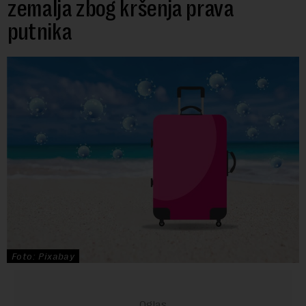
zemalja zbog kršenja prava
putnika
Foto: Pixabay