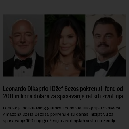
Leonardo Dikaprio i Džef Bezos pokrenuli fond od
200 miliona dolara za spasavanje retkih životinja
Fondacije holivudskog glumca Leonarda Dikaprija i osnivača
Amazona Džefa Bezosa pokrenule su danas inicijativu za
spasavanje 100 najugroženijih životinjskih vrsta na Zemlji
vrednu 200 miliona dolara.Fond...