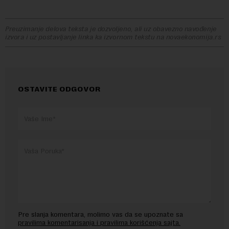
Preuzimanje delova teksta je dozvoljeno, ali uz obavezno navođenje
izvora i uz postavljanje linka ka izvornom tekstu na novaekonomija.rs
OSTAVITE ODGOVOR
Pre slanja komentara, molimo vas da se upoznate sa
pravilima komentarisanja i pravilima korišćenja sajta.