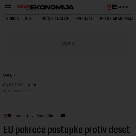
SHOP
SRBIJA
SVET
PRIČE I ANALIZE
SPECIJALI
PRESS AKADEMIJA
SVET
03.07.2020.
13:49
Euractiv.com
Autor: Nova Ekonomija
EU pokreće postupke protiv deset