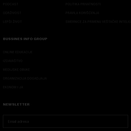
PODCAST
POLITIKA PRIVATNOSTI
ODRŽIVOST
PRAVILA KORIŠĆENJA
LEPŠI ŽIVOT
SMERNICE ZA PRIMENU VEŠTAČKE INTELI
BUSSINES INFO GROUP
ONLINE EDUKACIJE
IZDAVAŠTVO
MEDIJSKE OBUKE
ORGANIZACIJA DOGADJAJA
EKONOM I JA
NEWSLETTER