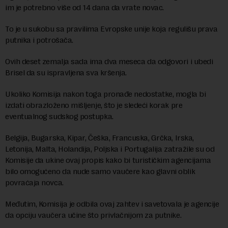
im je potrebno više od 14 dana da vrate novac.
To je u sukobu sa pravilima Evropske unije koja regulišu prava
putnika i potrošača.
Ovih deset zemalja sada ima dva meseca da odgovori i ubedi
Brisel da su ispravljena sva kršenja.
Ukoliko Komisija nakon toga pronađe nedostatke, mogla bi
izdati obrazloženo mišljenje, što je sledeći korak pre
eventualnog sudskog postupka.
Belgija, Bugarska, Kipar, Češka, Francuska, Grčka, Irska,
Letonija, Malta, Holandija, Poljska i Portugalija zatražile su od
Komisije da ukine ovaj propis kako bi turističkim agencijama
bilo omogućeno da nude samo vaučere kao glavni oblik
povraćaja novca.
Međutim, Komisija je odbila ovaj zahtev i savetovala je agencije
da opciju vaučera učine što privlačnijom za putnike.