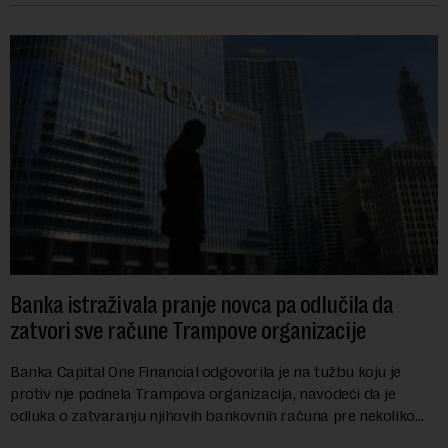
Banka istraživala pranje novca pa odlučila da
zatvori sve račune Trampove organizacije
Banka Capital One Financial odgovorila je na tužbu koju je
protiv nje podnela Trampova organizacija, navodeći da je
odluka o zatvaranju njihovih bankovnih računa pre nekoliko
godina doneta isključivo nakon d...