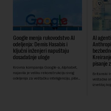
Google menja rukovodstvo AI
AI agent
odeljenja: Demis Hasabis i
Anthropi
ključni inženjeri napuštaju
bezbedn
dosadašnje uloge
Kreiranje
pisanje 
Krovna kompanija Google-a, Alphabet,
najavila je veliku rekonstrukciju svog
Britanski I
odeljenja za veštačku inteligenciju, piše
veštačke int
Rojters. Ove promene dolaze u ključnom
izveštaj ko
trenutku, dok se kompanija suočava sa
kod napred
sve većim pr...
bezbednosni
pokazalo da 