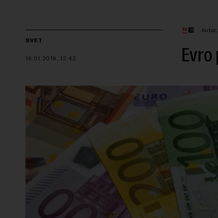
Autor
SVET
Evro 
16.01.2019.
12:42