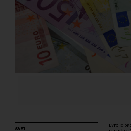
Evro je pa
SVET
usporio u 