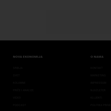
NOVA EKONOMIJA
O NAMA
SRBIJA
KONTAKT
SVET
MARKETING
KOLUMNE
IMPRESSUM
PRIČE I ANALIZE
NJUZLETER
VIDEO
KLIJENTI
PODCAST
POLITIKA PRIV