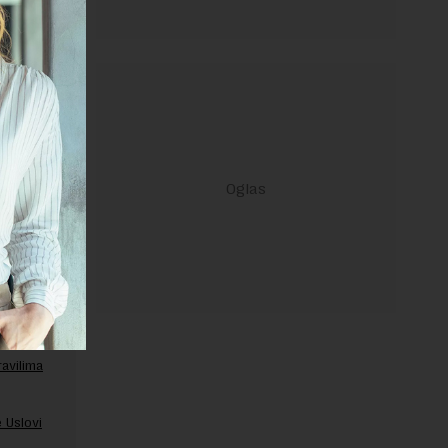
janje linka
ravilima
 Uslovi