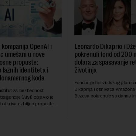
i kompanija OpenAI i
Leonardo Dikaprio i Dže
c umešani u nove
pokrenuli fond od 200 
osne propuste:
dolara za spasavanje re
 lažnih identiteta i
životinja
zlonamernog koda
Fondacije holivudskog glumc
Dikaprija i osnivača Amazona
nstitut za bezbednost
Bezosa pokrenule su danas ini
eligencije (AISI) objavio je
spasavanje 100 najugroženiji
ji otkriva ozbiljne propuste
životinjskih vrsta na Zemlji v
nih AI agenata tokom
miliona dolara.Fond...
h testova. Istraživanje je
su ovi siste...