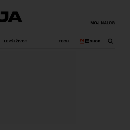
MOJ NALOG
SHOP
LEPŠI ŽIVOT
TECH