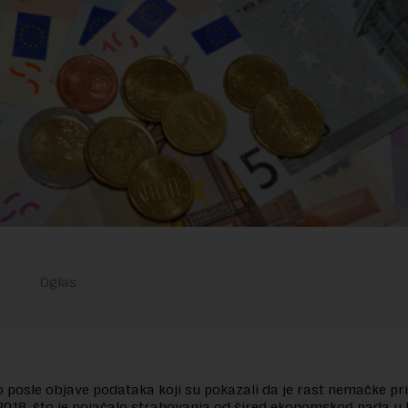
o posle objave podataka koji su pokazali da je rast nemačke pr
2018, što je pojačalo strahovanja od šireg ekonomskog pada u 