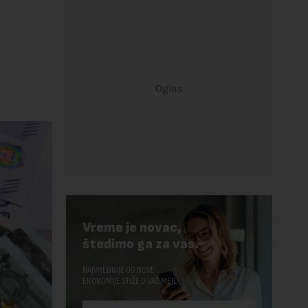
Vreme je novac,
štedimo ga za vas.
NAJVREDNIJE OD NOVE
EKONOMIJE STIŽE U VAŠ MEJL.