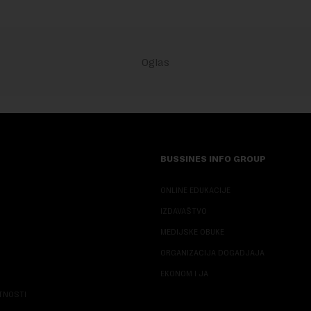
BUSSINES INFO GROUP
ONLINE EDUKACIJE
IZDAVAŠTVO
MEDIJSKE OBUKE
ORGANIZACIJA DOGADJAJA
EKONOM I JA
ATNOSTI