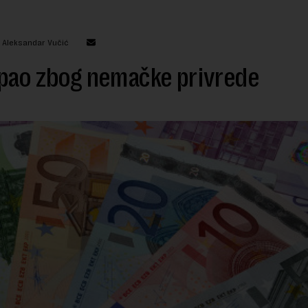
: Aleksandar Vučić
pao zbog nemačke privrede