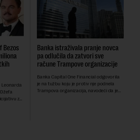
f Bezos
Banka istraživala pranje novca
miliona
pa odlučila da zatvori sve
tkih
račune Trampove organizacije
Banka Capital One Financial odgovorila
je na tužbu koju je protiv nje podnela
a Leonarda
Trampova organizacija, navodeći da je
 Džefa
odluka o zatvaranju njihovih bankovnih
cijativu za
računa pre nekoliko godina doneta
h
isključivo nakon d...
rednu 200