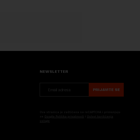
NEWSLETTER
PRIJAVITE SE
Ova stranica je zaštićena sa reCAPTCHA i primenjuju
se
Google Politika privatnosti
i
Uslovi korišćenja
usluge