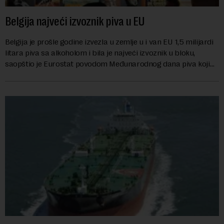
Belgija najveći izvoznik piva u EU
Belgija je prošle godine izvezla u zemlje u i van EU 1,5 milijardi
litara piva sa alkoholom i bila je najveći izvoznik u bloku,
saopštio je Eurostat povodom Međunarodnog dana piva koji
se obeležava danas. ...