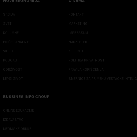
NOVA EKONOMIJA
O NAMA
SRBIJA
KONTAKT
SVET
MARKETING
KOLUMNE
IMPRESSUM
PRIČE I ANALIZE
NJUZLETER
VIDEO
KLIJENTI
PODCAST
POLITIKA PRIVATNOSTI
ODRŽIVOST
PRAVILA KORIŠĆENJA
LEPŠI ŽIVOT
SMERNICE ZA PRIMENU VEŠTAČKE INTELI
BUSSINES INFO GROUP
ONLINE EDUKACIJE
IZDAVAŠTVO
MEDIJSKE OBUKE