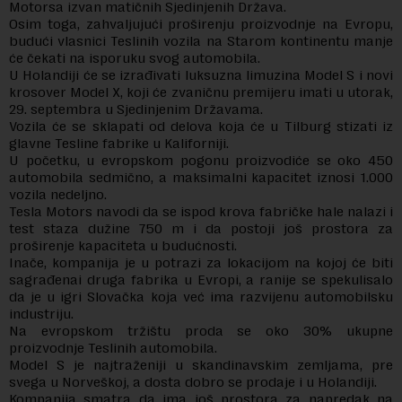
Motorsa izvan matičnih Sjedinjenih Država.
Osim toga, zahvaljujući proširenju proizvodnje na Evropu,
budući vlasnici Teslinih vozila na Starom kontinentu manje
će čekati na isporuku svog automobila.
U Holandiji će se izrađivati luksuzna limuzina Model S i novi
krosover Model X, koji će zvaničnu premijeru imati u utorak,
29. septembra u Sjedinjenim Državama.
Vozila će se sklapati od delova koja će u Tilburg stizati iz
glavne Tesline fabrike u Kaliforniji.
U početku, u evropskom pogonu proizvodiće se oko 450
automobila sedmično, a maksimalni kapacitet iznosi 1.000
vozila nedeljno.
Tesla Motors navodi da se ispod krova fabričke hale nalazi i
test staza dužine 750 m i da postoji još prostora za
proširenje kapaciteta u budućnosti.
Inače, kompanija je u potrazi za lokacijom na kojoj će biti
sagrađenai druga fabrika u Evropi, a ranije se spekulisalo
da je u igri Slovačka koja već ima razvijenu automobilsku
industriju.
Na evropskom tržištu proda se oko 30% ukupne
proizvodnje Teslinih automobila.
Model S je najtraženiji u skandinavskim zemljama, pre
svega u Norveškoj, a dosta dobro se prodaje i u Holandiji.
Kompanija smatra da ima još prostora za napredak na