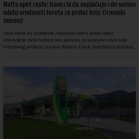
Nafta opet raste: Iranci bi da naplaćuju i do sedam
odsto vrednosti tereta za prolaz kroz Ormuski
moreuz
Cene nafte su zabeležile značajan rast u petak usled
obnovljene zabrinutosti oko planova za ponovno otvaranje
Ormuskog prolaza, prenosi Rojters. Fokus investitora prebacio
se na predloge Irana i Omana koji b...