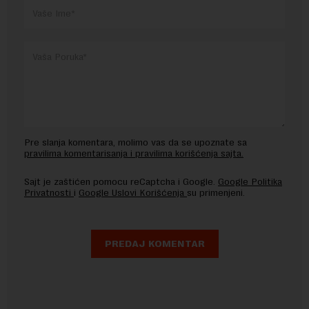
Pre slanja komentara, molimo vas da se upoznate sa
pravilima komentarisanja i pravilima korišćenja sajta.
Sajt je zaštićen pomocu reCaptcha i Google.
Google Politika
Privatnosti
i
Google Uslovi Korišćenja
su primenjeni.