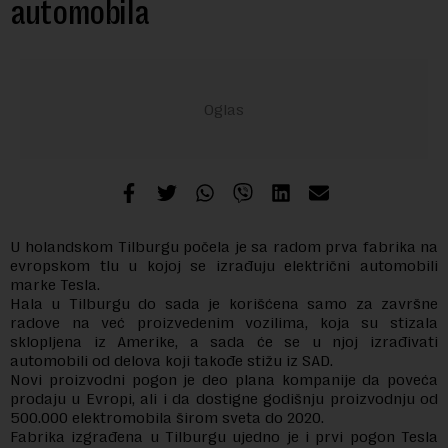
automobila
U holandskom Tilburgu počela je sa radom prva fabrika na
evropskom tlu u kojoj se izrađuju električni automobili
marke Tesla.
Hala u Tilburgu do sada je korišćena samo za završne
radove na već proizvedenim vozilima, koja su stizala
sklopljena iz Amerike, a sada će se u njoj izrađivati
automobili od delova koji takođe stižu iz SAD.
Novi proizvodni pogon je deo plana kompanije da poveća
prodaju u Evropi, ali i da dostigne godišnju proizvodnju od
500.000 elektromobila širom sveta do 2020.
Fabrika izgrađena u Tilburgu ujedno je i prvi pogon Tesla