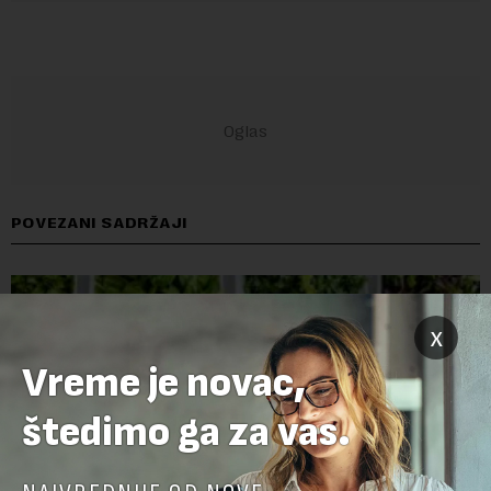
POVEZANI SADRŽAJI
x
Vreme je novac,
štedimo ga za vas.