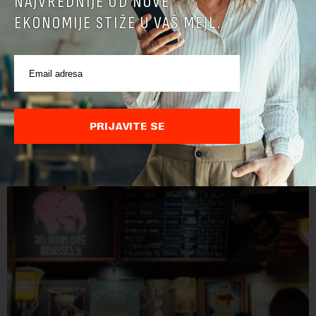
NAJVREDNIJE OD NOVE
EKONOMIJE STIŽE U VAŠ MEJL.
Cene hrane u svetu najviše za tri i po godine
Cene hrane u svetu su sada najviše za tri i po godine, jer letnji
toplotni talasi i ratovi u Ukrajini i na Bliskom istoku povećavaju
troškove, piše britanski list Gardijan.Indeks cena
PRIJAVITE SE
prehrambenih proiz...