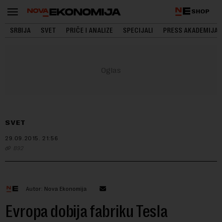
SHOP
SRBIJA
SVET
PRIČE I ANALIZE
SPECIJALI
PRESS AKADEMIJA
SVET
29.09.2015.
21:56
B92
Autor: Nova Ekonomija
Evropa dobija fabriku Tesla