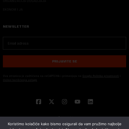
ORGANIZACIJA DOGADJAJA
EKONOM I JA
NEWSLETTER
PRIJAVITE SE
Ova stranica je zaštićena sa reCAPTCHA i primenjuju se
Google Politika privatnosti
i
Uslovi korišćenja usluge
Koristimo kolačiće kako bismo osigurali da vam pružimo najbolje