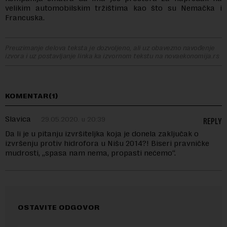
velikim automobilskim tržištima kao što su Nemačka i
Francuska.
Preuzimanje delova teksta je dozvoljeno, ali uz obavezno navođenje
izvora i uz postavljanje linka ka izvornom tekstu na novaekonomija.rs
KOMENTAR(1)
Slavica
29.05.2020. u 20:39
REPLY
Da li je u pitanju izvršiteljka koja je donela zaključak o
izvršenju protiv hidrofora u Nišu 2014?! Biseri pravničke
mudrosti, „spasa nam nema, propasti nećemo“.
OSTAVITE ODGOVOR