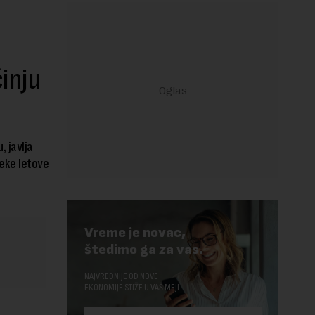
inju
 javlja
neke letove
Vreme je novac,
štedimo ga za vas.
NAJVREDNIJE OD NOVE
EKONOMIJE STIŽE U VAŠ MEJL.