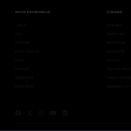
NOVA EKONOMIJA
O NAMA
SRBIJA
KONTAKT
SVET
MARKETING
KOLUMNE
IMPRESSUM
PRIČE I ANALIZE
NJUZLETER
VIDEO
KLIJENTI
PODCAST
POLITIKA PRIV
ODRŽIVOST
PRAVILA KORI
LEPŠI ŽIVOT
SMERNICE ZA P