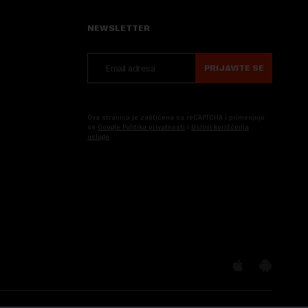
NEWSLETTER
PRIJAVITE SE
Ova stranica je zaštićena sa reCAPTCHA i primenjuju
se
Google Politika privatnosti
i
Uslovi korišćenja
usluge