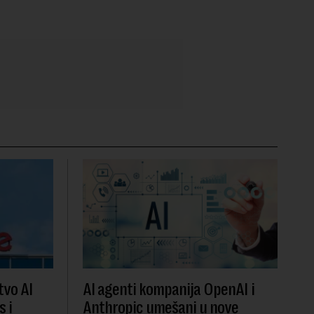
vo AI
AI agenti kompanija OpenAI i
s i
Anthropic umešani u nove