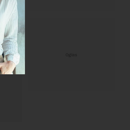
ravilima
 Uslovi