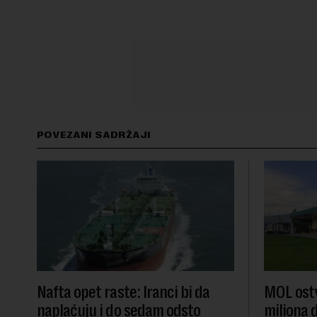
POVEZANI SADRŽAJI
Nafta opet raste: Iranci bi da
MOL ostv
naplaćuju i do sedam odsto
miliona d