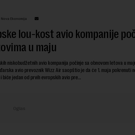
: Nova Ekonomija
ske lou-kost avio kompanije poč
tovima u maju
kih niskobudžetnih avio kompanija počinje sa obnovom letova u maju,
arska avio prevoznik Wizz Air saopštio je da će 1. maja pokrenuti 
i biće jedan od prvih evropskih avio pre...