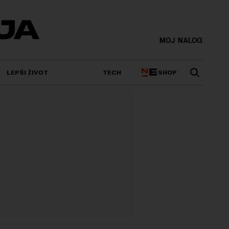
MOJ NALOG
SHOP
LEPŠI ŽIVOT
TECH