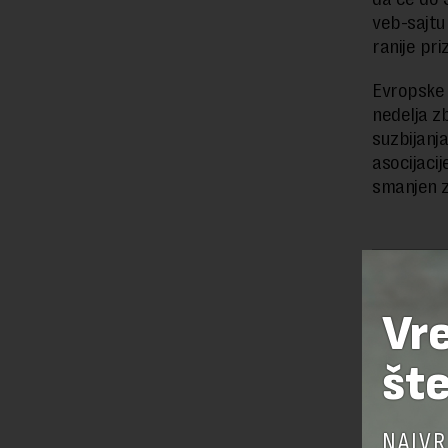
veb-sajtu 
ranije pr
Evropske 
nedelja z
suzbijan
asocijaci
smanjen z
Preuzimanje 
ka izvornom
Vr
šte
OSTAVI
NAJVR