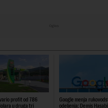
ario profit od 786
Google menja rukovodst
olara u druga tri
odeljenja: Demis Hasabi