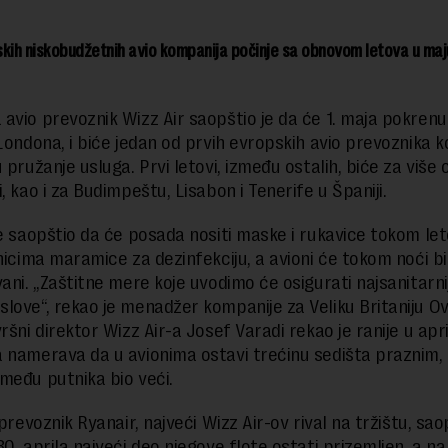
kih niskobudžetnih avio kompanija počinje sa obnovom letova u maju
avio prevoznik Wizz Air saopštio je da će 1. maja pokrenu
Londona, i biće jedan od prvih evropskih avio prevoznika ko
 pružanje usluga. Prvi letovi, između ostalih, biće za više
, kao i za Budimpeštu, Lisabon i Tenerife u Španiji.
je saopštio da će posada nositi maske i rukavice tokom let
tnicima maramice za dezinfekciju, a avioni će tokom noći bi
vani. „Zaštitne mere koje uvodimo će osigurati najsanitarni
love“, rekao je menadžer kompanije za Veliku Britaniju Ov
ršni direktor Wizz Air-a Josef Varadi rekao je ranije u apr
 namerava da u avionima ostavi trećinu sedišta praznim, 
među putnika bio veći.
 prevoznik Ryanair, najveći Wizz Air-ov rival na tržištu, sao
30. aprila najveći deo njegove flote ostati prizemljen, a n