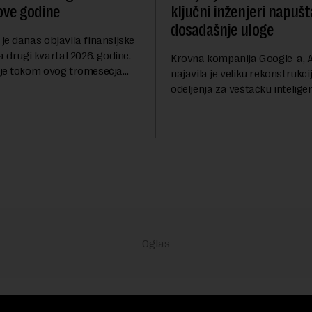
ove godine
ključni inženjeri napušt
dosadašnje uloge
je danas objavila finansijske
a drugi kvartal 2026. godine.
Krovna kompanija Google-a, A
je tokom ovog tromesečja
najavila je veliku rekonstrukci
dobit nakon oporezivanja u
odeljenja za veštačku inteligen
786 miliona američkih dolara.
Rojters. Ove promene dolaze 
 su...
trenutku, dok se kompanija s
sve većim pr...