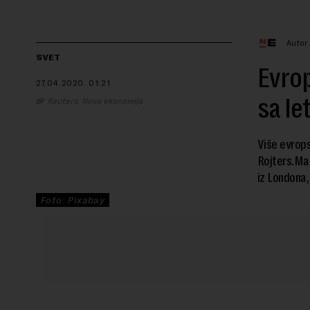
Autor
SVET
Evrop
27.04.2020.
01:21
sa le
Reuters, Nova ekonomija
Više evrops
Rojters.Mađ
iz Londona, 
Foto: Pixabay