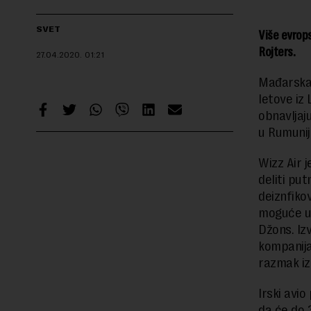
SVET
Više evrops
Rojters.
27.04.2020.
01:21
Mađarska 
letove iz 
obnavljaju
u Rumuniji
Wizz Air 
deliti pu
deiznfiko
moguće us
Džons. Izv
kompanija
razmak iz
Irski avio
da će do 