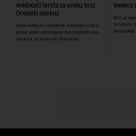
vrednosti tereta za prolaz kroz
meseca 
Ormuski moreuz
MOL grupa 
rezultate z
Cene nafte su zabeležile značajan rast u
Kompanija 
petak usled obnovljene zabrinutosti oko
ostvarila 
planova za ponovno otvaranje
iznosu od 
Ormuskog prolaza, prenosi Rojters.
Rezultatima
Fokus investitora prebacio se na
predloge Irana i Omana koji b...