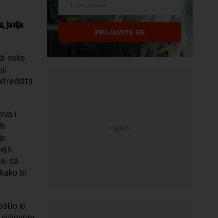
, javlja
PRIJAVITE SE
ti neke
ji
 odredišta
ova i
ti
je
ejn
ilu da
kako bi
pštio je
a njihovom