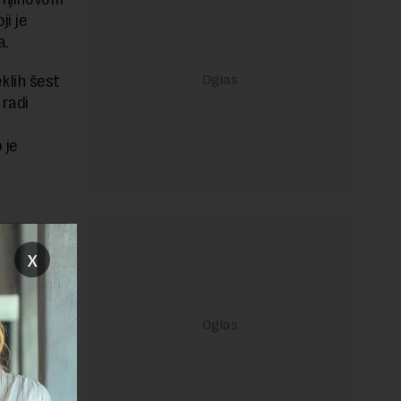
ji je
a.
klih šest
 radi
 je
janje linka
x