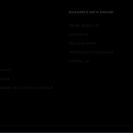
BUSSINES INFO GROUP
ONLINE EDUKACIJE
IZDAVAŠTVO
MEDIJSKE OBUKE
ORGANIZACIJA DOGADJAJA
EKONOM I JA
ATNOSTI
ŠĆENJA
RIMENU VEŠTAČKE INTELIGENCIJE