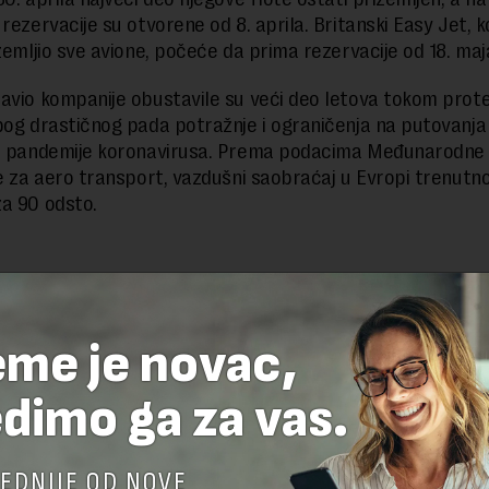
rezervacije su otvorene od 8. aprila. Britanski Easy Jet, ko
izemljio sve avione, počeće da prima rezervacije od 18. maj
avio kompanije obustavile su veći deo letova tokom prote
bog drastičnog pada potražnje i ograničenja na putovanja
ja pandemije koronavirusa. Prema podacima Međunarodne
je za aero transport, vazdušni saobraćaj u Evropi trenutno
a 90 odsto.
delova teksta je dozvoljeno, ali uz obavezno navođenje izvora i uz postavl
 tekstu na novaekonomija.rs
eme je novac,
dimo ga za vas.
TE ODGOVOR
EDNIJE OD NOVE