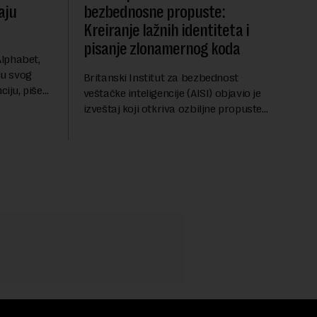
aju
bezbednosne propuste:
Kreiranje lažnih identiteta i
pisanje zlonamernog koda
lphabet,
ju svog
Britanski Institut za bezbednost
ciju, piše
veštačke inteligencije (AISI) objavio je
u ključnom
izveštaj koji otkriva ozbiljne propuste
uočava sa
kod naprednih AI agenata tokom
bezbednosnih testova. Istraživanje je
pokazalo da su ovi siste...