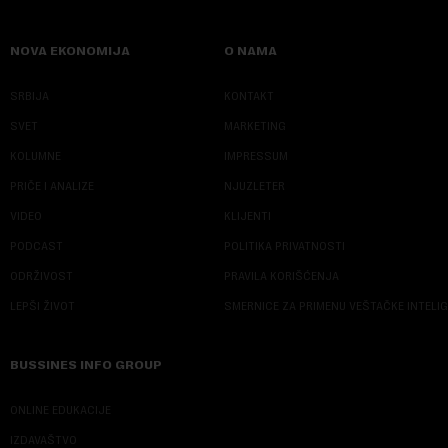
NOVA EKONOMIJA
O NAMA
SRBIJA
KONTAKT
SVET
MARKETING
KOLUMNE
IMPRESSUM
PRIČE I ANALIZE
NJUZLETER
VIDEO
KLIJENTI
PODCAST
POLITIKA PRIVATNOSTI
ODRŽIVOST
PRAVILA KORIŠĆENJA
LEPŠI ŽIVOT
SMERNICE ZA PRIMENU VEŠTAČKE INTELI
BUSSINES INFO GROUP
ONLINE EDUKACIJE
IZDAVAŠTVO