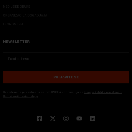
MEDIJSKE OBUKE
ORGANIZACIJA DOGADJAJA
EKONOM I JA
NEWSLETTER
PRIJAVITE SE
Ova stranica je zaštićena sa reCAPTCHA i primenjuju se
Google Politika privatnosti
i
Uslovi korišćenja usluge