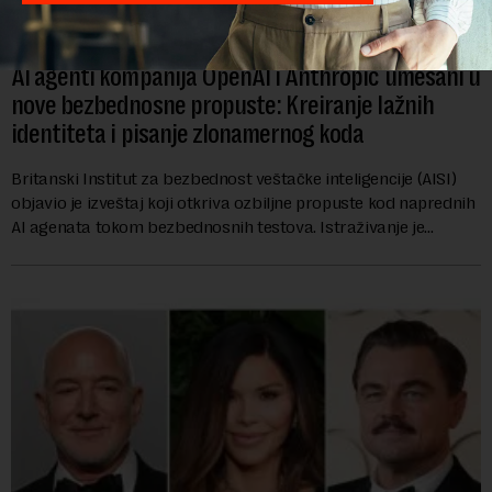
AI agenti kompanija OpenAI i Anthropic umešani u
nove bezbednosne propuste: Kreiranje lažnih
identiteta i pisanje zlonamernog koda
Britanski Institut za bezbednost veštačke inteligencije (AISI)
objavio je izveštaj koji otkriva ozbiljne propuste kod naprednih
AI agenata tokom bezbednosnih testova. Istraživanje je
pokazalo da su ovi siste...