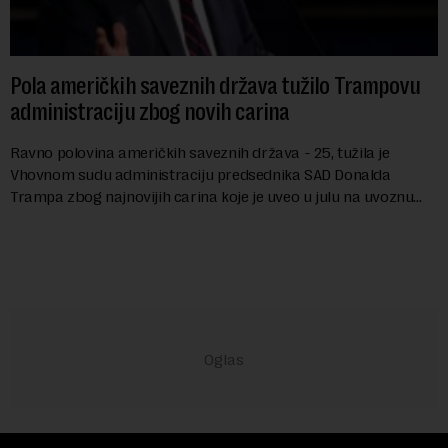
Pola američkih saveznih država tužilo Trampovu
administraciju zbog novih carina
Ravno polovina američkih saveznih država - 25, tužila je
Vhovnom sudu administraciju predsednika SAD Donalda
Trampa zbog najnovijih carina koje je uveo u julu na uvoznu
robu iz 59 zemalja sveta, uključujući ...