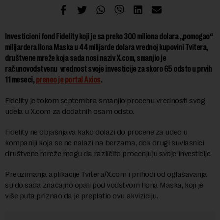
Investicioni fond Fidelity koji je sa preko 300 miliona dolara „pomogao“
milijardera Ilona Maska u 44 milijarde dolara vrednoj kupovini Tvitera,
društvene mreže koja sada nosi naziv X.com, smanjio je
računovodstvenu vrednost svoje investicije za skoro 65 odsto u prvih
11 meseci,
preneo je portal Axios
.
Fidelity je tokom septembra smanjio procenu vrednosti svog
udela u X.com za dodatnih osam odsto.
Fidelity ne objašnjava kako dolazi do procene za udeo u
kompaniji koja se ne nalazi na berzama, dok drugi suvlasnici
društvene mreže mogu da različito procenjuju svoje investicije.
Preuzimanja aplikacije Tvitera/X.com i prihodi od oglašavanja
su do sada značajno opali pod vođstvom Ilona Maska, koji je
više puta priznao da je preplatio ovu akviziciju.