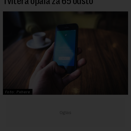
Tvitera opala za 65 odsto
Foto: Pxhere