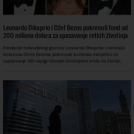
Leonardo Dikaprio i Džef Bezos pokrenuli fond od
200 miliona dolara za spasavanje retkih životinja
Fondacije holivudskog glumca Leonarda Dikaprija i osnivača
Amazona Džefa Bezosa pokrenule su danas inicijativu za
spasavanje 100 najugroženijih životinjskih vrsta na Zemlji
vrednu 200 miliona dolara.Fond...