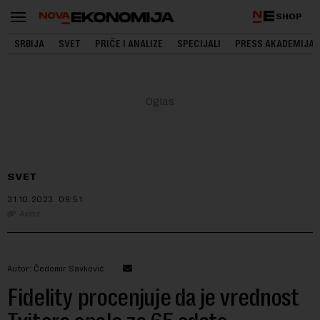
SHOP
SRBIJA
SVET
PRIČE I ANALIZE
SPECIJALI
PRESS AKADEMIJA
SVET
31.10.2023.
09:51
Axios
Autor: Čedomir Savković
Fidelity procenjuje da je vrednost