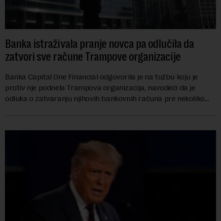
Banka istraživala pranje novca pa odlučila da
zatvori sve račune Trampove organizacije
Banka Capital One Financial odgovorila je na tužbu koju je
protiv nje podnela Trampova organizacija, navodeći da je
odluka o zatvaranju njihovih bankovnih računa pre nekoliko
godina doneta isključivo nakon d...