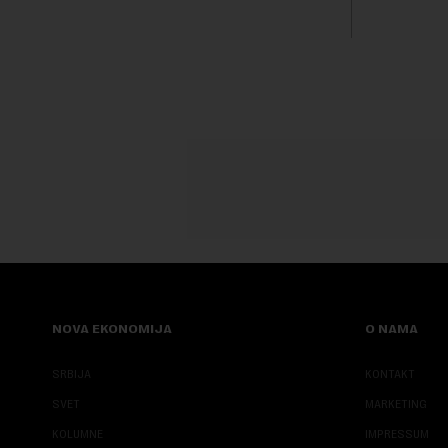
proiz...
obeležava d
NOVA EKONOMIJA
O NAMA
SRBIJA
KONTAKT
SVET
MARKETING
KOLUMNE
IMPRESSUM