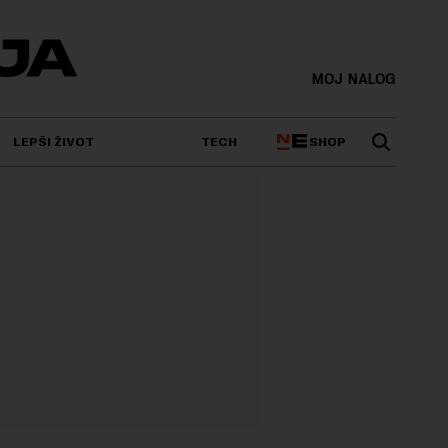
MOJ NALOG
SHOP
LEPŠI ŽIVOT
TECH