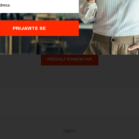
nja komentara, molimo vas da se upoznate sa
pravilima komentarisanja i p
ja sajta.
PRIJAVITE SE
 zaštićen pomocu reCaptcha i Google.
Google Politika Privatnosti
i
Google
nja
su primenjeni.