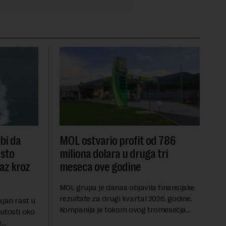
 bi da
MOL ostvario profit od 786
dsto
miliona dolara u druga tri
laz kroz
meseca ove godine
MOL grupa je danas objavila finansijske
rezultate za drugi kvartal 2026. godine.
ajan rast u
Kompanija je tokom ovog tromesečja
utosti oko
ostvarila dobit nakon oporezivanja u
e