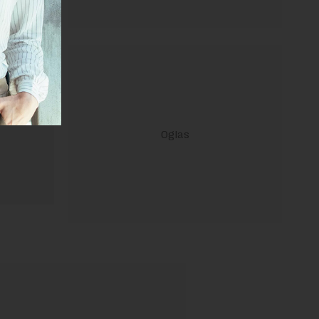
ravilima
 Uslovi