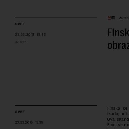
Autor
SVET
Finsk
23.03.2015.
15:35
obra
B92
Finska bi
SVET
ikada, odb
Ova skand
23.03.2015.
15:35
Finci su m