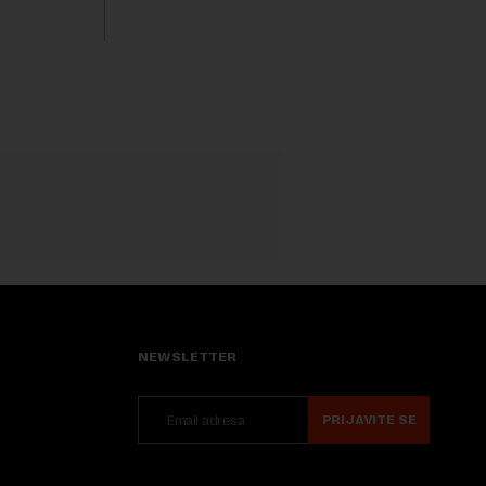
iznosu od 786 miliona američkih dolara.
jters.
Rezultatima su...
 na
.
NEWSLETTER
PRIJAVITE SE