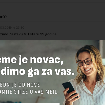
R(1)
.03.2019. u 23:30
zimo Zastavu 101 staru 39 godina.
eme je novac,
TE ODGOVOR
dimo ga za vas.
EDNIJE OD NOVE
MIJE STIŽE U VAŠ MEJL.