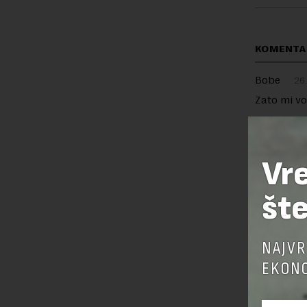
KOMENTA
Bobe
26
Zato mi vo
Vr
OSTAVI
šte
NAJVR
EKONO