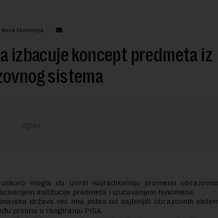
: Nova Ekonomija
a izbacuje koncept predmeta iz
zovnog sistema
 uskoro mogla da izvrši najradikalniju promenu obrazovn
acivanjem institucije predmeta i izučavanjem fenomena.
inavska država već ima jedan od najboljih obrazovnih sistem
eđu prvima u rangiranju PISA.