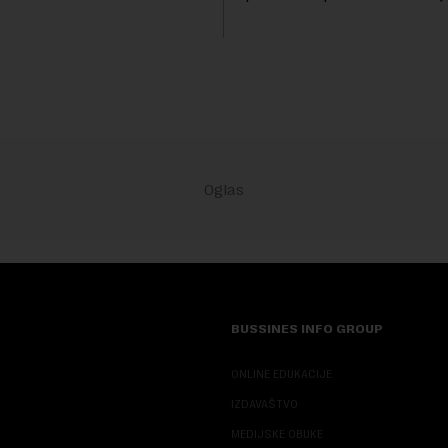
anas. ...
Ormuskog prolaza, prenosi Ro
Fokus investitora prebacio se
predloge Irana i Omana koji b..
BUSSINES INFO GROUP
ONLINE EDUKACIJE
IZDAVAŠTVO
MEDIJSKE OBUKE