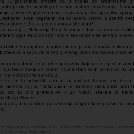
ina 16-godišnjaka smatra da je učenje po predmetima pr
planiraju da ih poslušaju i uvedu sistem istraživanja fenom
ije, u okviru kog će đaci učiti o jezicima, istoriji, politici i geogr
 ujednačen, svaki segment ima određeno vreme, a poenta sveg
često pitanje: „Šta je poenta ovoga što učim?“.
a razvoj iz Helsinkija Pasi Silander ističe da se svet toli
tehnologije, tako da stari načini edukacije više nemaju nikakv
a koriste kompjutere, uzmite recimo primer banaka, nekada s
užbenika, a sada veliki deo njihovog posla završavaju mašine“,
enama sistema se protive nastavnici koji su se „specijalizoval
 nije teško zaključiti zašto. Novi sistem bi ih primorao da pr
ao i da međusobno sarađuju.
i koji bi to prihvatili dobijali bi novčani bonus. Ima škola
e sisteme koji su funkcionisali u prošlom veku. Sada nam t
to što bi bilo primenljivo u 21. veku“, istakala je men
je Marjo Kilonen.
ala da bi novi sistem obrazovanja mogao da se proširi na cel
ne.
delova teksta je dozvoljeno, ali uz obavezno navođenje izvora i uz postavl
 tekstu na novaekonomija.rs