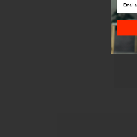
Pre sla
korišćen
Sajt je
Korišće