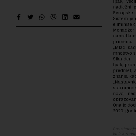
Ipak, već
nadležni 
Evropske un
Sistem je
eliminiše 
Menadžer z
napretkom 
primenu.
„Mladi sad
mnoštvo sl
Silander.
Ipak, prom
predmet, a
znanje, k
„Nastavnic
staromodn
novo, neš
obrazovan
Ona je dod
2020. godi
Preuzimanje 
ka izvornom