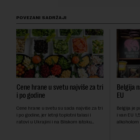
POVEZANI SADRŽAJI
Cene hrane u svetu najviše za tri
Belgija n
i po godine
EU
Cene hrane u svetu su sada najviše za tri
Belgija je 
i po godine, jer letnji toplotni talasi i
i van EU 1,5
ratovi u Ukrajini i na Bliskom istoku
alkoholom i
povećavaju troškove, piše britanski list
bloku, sao
Gardijan.Indeks cena prehrambenih
Međunarodn