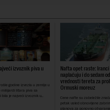
ajveći izvoznik piva u
Nafta opet raste: Iranci
naplaćuju i do sedam o
vrednosti tereta za pro
prošle godine izvezla u zemlje u
Ormuski moreuz
 milijardi litara piva sa
 bila je najveći izvoznik u
Cene nafte su zabeležile znač
pštio je Eurostat povodom
petak usled obnovljene zabrin
og dana piva koji se
planova za ponovno otvaranj