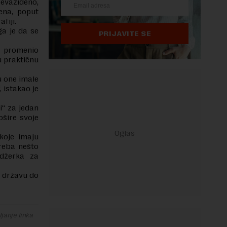
evaziđeno,
ena, poput
afiji.
a je da se
PRIJAVITE SE
ko promenio
u praktičnu
u one imale
 istakao je
i“ za jedan
ošire svoje
 koje imaju
reba nešto
adžerka za
u državu do
janje linka