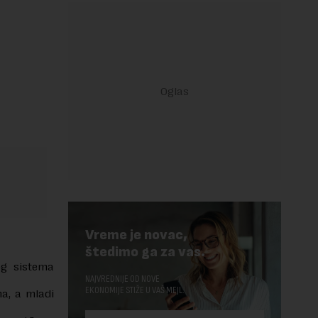
Vreme je novac,
štedimo ga za vas.
og sistema
NAJVREDNIJE OD NOVE
EKONOMIJE STIŽE U VAŠ MEJL.
a, a mladi