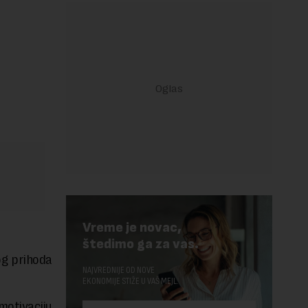
Vreme je novac,
štedimo ga za vas.
og prihoda
NAJVREDNIJE OD NOVE
EKONOMIJE STIŽE U VAŠ MEJL.
motivaciju