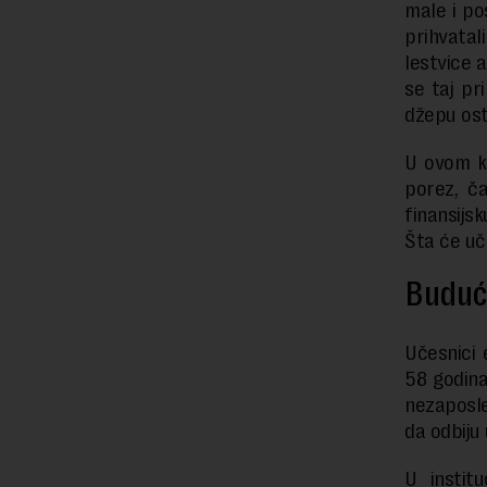
male i po
prihvatal
lestvice 
se taj pr
džepu ost
U ovom ko
porez, č
finansijs
Šta će uči
Buduć
Učesnici 
58 godina
nezaposle
da odbiju
U instit