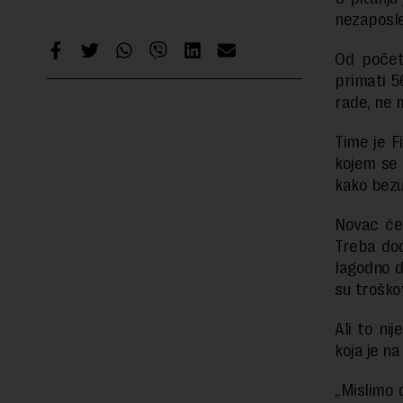
nezaposle
Od počet
primati 5
rade, ne 
Time je F
kojem se 
kako bezu
Novac će
Treba dod
lagodno d
su troško
Ali to ni
koja je n
„Mislimo 