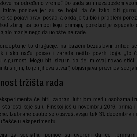
slove na određeno vreme.“ Do sada su i nezaposleni ve
i takve poslove jer su se bojali da će tako biti gurn
ako se pojavi pravi posao, a onda je tu bio i problem porez
ihod zbroji sa pomoći koju primaju, ponekad je ispadalo 
ajalo manje nego da uopšte ne rade.
nceptu je to drugačije: na bazični bezuslovni prihod s
ak i ako nađu posao i zarade nešto povrh toga. „To ć
ku sigurnost. Mogu biti sigurni da će im ovaj novac stići
niti s njim, to je njihova stvar“, objašnjava pravnica socija
nost tržišta rada
eksperimenta će biti izabrani lutrijom među osobama i
 starosti koje su u Finskoj još u novembru 2016. primal
ne. Izabrane osobe se obaveštavaju tek 31. decembra i
 učešće u eksperimentu.
ucija za socijalnu pomoć su uvereni da će „primarni 