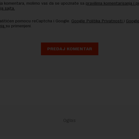
nja komentara, molimo vas da se upoznate sa
pravilima komentarisanja i p
ja sajta.
 zaštićen pomocu reCaptcha i Google.
Google Politika Privatnosti
i
Google
nja
su primenjeni.