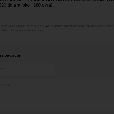
820 dolara (oko 1.280 evra).
delova teksta je dozvoljeno, ali uz obavezno navođenje izvora i uz postavl
 tekstu na novaekonomija.rs
TE ODGOVOR