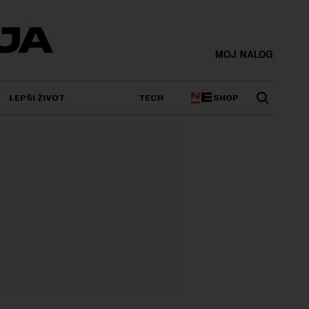
MOJ NALOG
SHOP
LEPŠI ŽIVOT
TECH