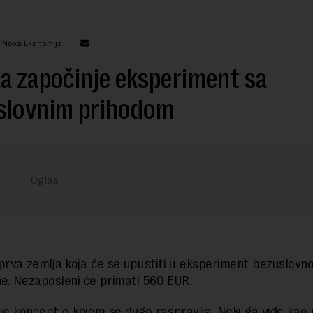
: Nova Ekonomija
a započinje eksperiment sa
slovnim prihodom
 prva zemlja koja će se upustiti u eksperiment bezuslovn
e. Nezaposleni će primati 560 EUR.
 je koncept o kojem se dugo raspravlja. Neki ga vide kao 