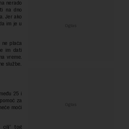
oma nerado
uti na dno
a. Jer ako
da im je u
e ne plaća
e im dati
 na vreme.
lne službe.
zmeđu 25 i
i pomoć za
 neće moći
cilj“ tog