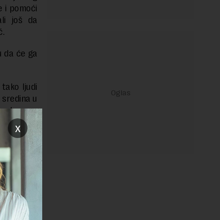
e i pomoći
li još da
ć.
u da će ga
tako ljudi
a sredina u
o davnom
a sve više
x
ezuslovnog
odan jer
 sposobno