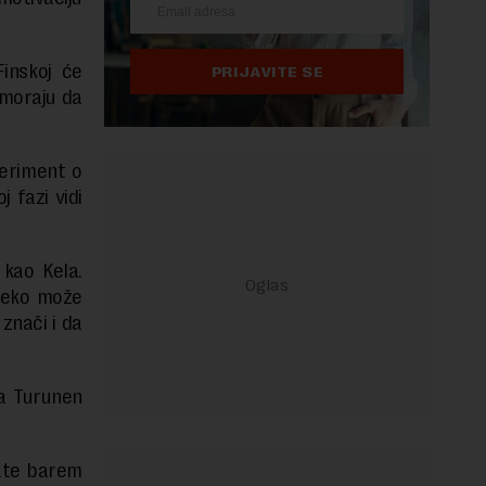
inskoj će
PRIJAVITE SE
 moraju da
periment o
 fazi vidi
kao Kela.
 neko može
znači i da
ka Turunen
vate barem