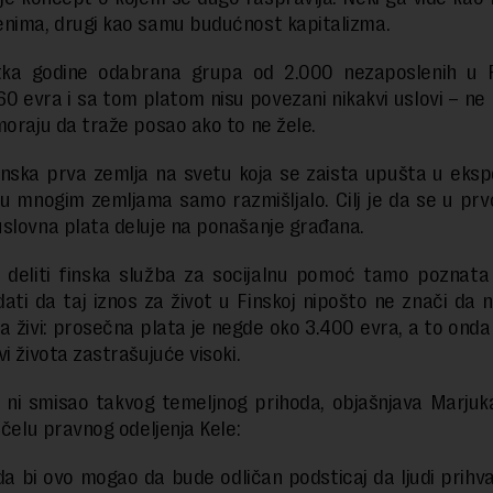
nima, drugi kao samu budućnost kapitalizma.
ka godine odabrana grupa od 2.000 nezaposlenih u F
60 evra i sa tom platom nisu povezani nikakvi uslovi – ne
moraju da traže posao ako to ne žele.
inska prva zemlja na svetu koja se zaista upušta u eks
u mnogim zemljama samo razmišljalo. Cilj je da se u prvoj
slovna plata deluje na ponašanje građana.
 deliti finska služba za socijalnu pomoć tamo poznata 
ati da taj iznos za život u Finskoj nipošto ne znači da
a živi: prosečna plata je negde oko 3.400 evra, a to onda 
vi života zastrašujuće visoki.
je ni smisao takvog temeljnog prihoda, objašnjava Marju
a čelu pravnog odeljenja Kele:
da bi ovo mogao da bude odličan podsticaj da ljudi prih