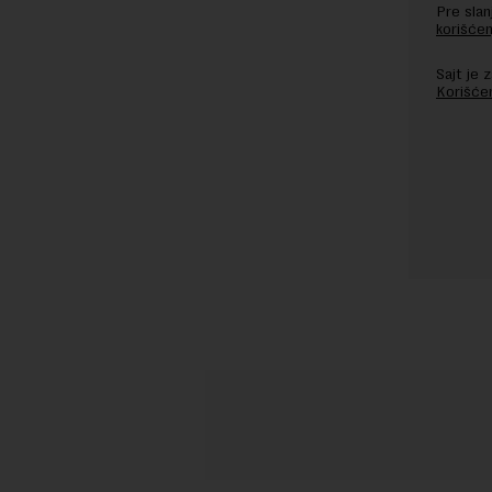
Pre sla
korišćen
Sajt je
Korišće