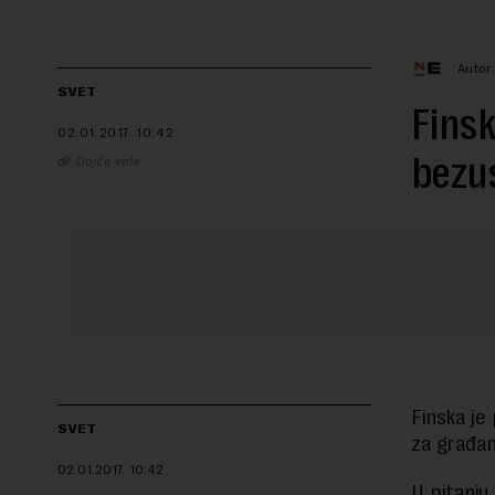
Autor
SVET
Finsk
02.01.2017.
10:42
bezu
Dojče vele
Finska je
SVET
za građan
02.01.2017.
10:42
U pitanju