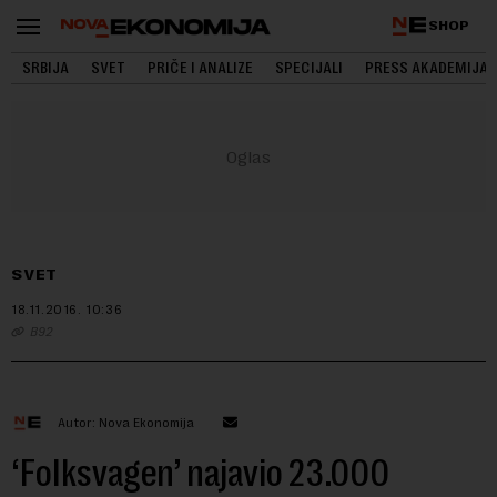
SHOP
SRBIJA
SVET
PRIČE I ANALIZE
SPECIJALI
PRESS AKADEMIJA
SVET
18.11.2016.
10:36
B92
Autor: Nova Ekonomija
‘Folksvagen’ najavio 23.000