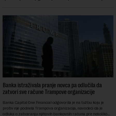
vrednu 200 miliona dolara.Fond...
Banka istraživala pranje novca pa odlučila da
zatvori sve račune Trampove organizacije
Banka Capital One Financial odgovorila je na tužbu koju je
protiv nje podnela Trampova organizacija, navodeći da je
odluka o zatvaranju njihovih bankovnih računa pre nekoliko