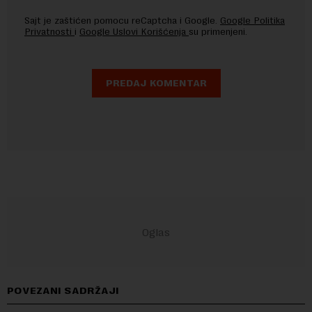
Sajt je zaštićen pomocu reCaptcha i Google.
Google Politika
Privatnosti
i
Google Uslovi Korišćenja
su primenjeni.
POVEZANI SADRŽAJI