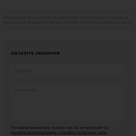
Preuzimanje delova teksta je dozvoljeno, ali uz obavezno navođenje
izvora i uz postavljanje linka ka izvornom tekstu na novaekonomija.rs
OSTAVITE ODGOVOR
Pre slanja komentara, molimo vas da se upoznate sa
pravilima komentarisanja i pravilima korišćenja sajta.