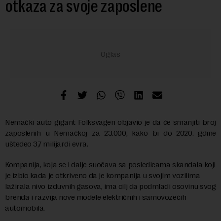
otkaza za svoje zaposlene
Nemački auto gigant Folksvagen objavio je da će smanjiti broj
zaposlenih u Nemačkoj za 23.000, kako bi do 2020. gdine
uštedeo 3,7 milijardi evra.
Kompanija, koja se i dalje suočava sa posledicama skandala koji
je izbio kada je otkriveno da je kompanija u svojim vozilima
lažirala nivo izduvnih gasova, ima cilj da podmladi osovinu svog
brenda i razvija nove modele električnih i samovozećih
automobila.