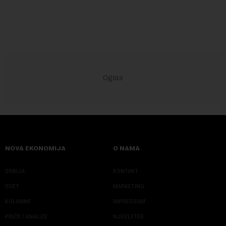
godina doneta isključivo nakon d...
NOVA EKONOMIJA
O NAMA
SRBIJA
KONTAKT
SVET
MARKETING
KOLUMNE
IMPRESSUM
PRIČE I ANALIZE
NJUZLETER