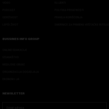
VIDEO
KLIJENTI
PODCAST
POLITIKA PRIVATNOSTI
ODRŽIVOST
PRAVILA KORIŠĆENJA
LEPŠI ŽIVOT
SMERNICE ZA PRIMENU VEŠTAČKE INTELI
BUSSINES INFO GROUP
ONLINE EDUKACIJE
IZDAVAŠTVO
MEDIJSKE OBUKE
ORGANIZACIJA DOGADJAJA
EKONOM I JA
NEWSLETTER