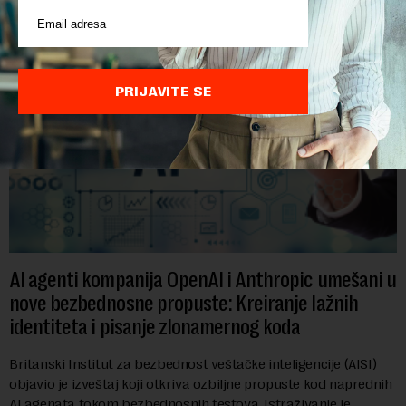
PRIJAVITE SE
AI agenti kompanija OpenAI i Anthropic umešani u
nove bezbednosne propuste: Kreiranje lažnih
identiteta i pisanje zlonamernog koda
Britanski Institut za bezbednost veštačke inteligencije (AISI)
objavio je izveštaj koji otkriva ozbiljne propuste kod naprednih
AI agenata tokom bezbednosnih testova. Istraživanje je