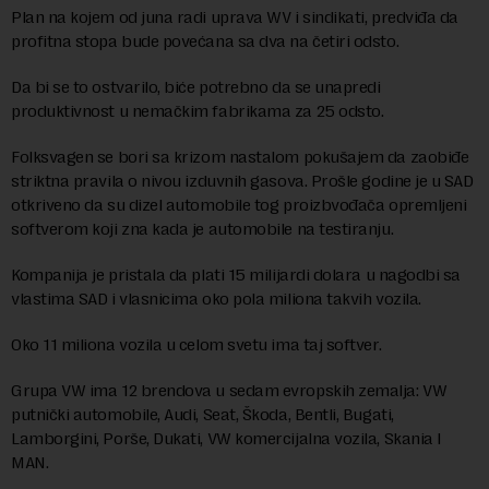
Plan na kojem od juna radi uprava WV i sindikati, predviđa da
profitna stopa bude povećana sa dva na četiri odsto.
Da bi se to ostvarilo, biće potrebno da se unapredi
produktivnost u nemačkim fabrikama za 25 odsto.
Folksvagen se bori sa krizom nastalom pokušajem da zaobiđe
striktna pravila o nivou izduvnih gasova. Prošle godine je u SAD
otkriveno da su dizel automobile tog proizbvođača opremljeni
softverom koji zna kada je automobile na testiranju.
Kompanija je pristala da plati 15 milijardi dolara u nagodbi sa
vlastima SAD i vlasnicima oko pola miliona takvih vozila.
Oko 11 miliona vozila u celom svetu ima taj softver.
Grupa VW ima 12 brendova u sedam evropskih zemalja: VW
putnički automobile, Audi, Seat, Škoda, Bentli, Bugati,
Lamborgini, Porše, Dukati, VW komercijalna vozila, Skania I
MAN.