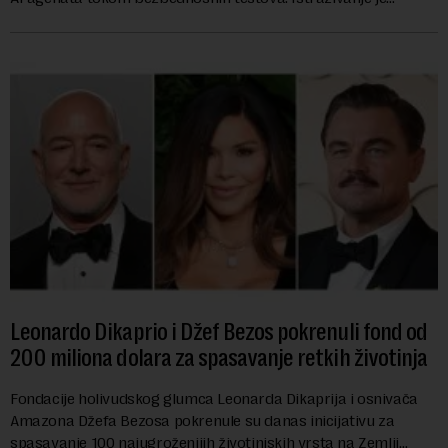
pokazalo da su ovi siste...
Leonardo Dikaprio i Džef Bezos pokrenuli fond od
200 miliona dolara za spasavanje retkih životinja
Fondacije holivudskog glumca Leonarda Dikaprija i osnivača
Amazona Džefa Bezosa pokrenule su danas inicijativu za
spasavanje 100 najugroženijih životinjskih vrsta na Zemlji