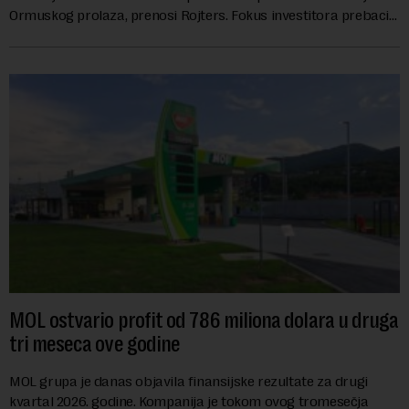
Ormuskog prolaza, prenosi Rojters. Fokus investitora prebacio
se na predloge Irana i Omana koji b...
MOL ostvario profit od 786 miliona dolara u druga
tri meseca ove godine
MOL grupa je danas objavila finansijske rezultate za drugi
kvartal 2026. godine. Kompanija je tokom ovog tromesečja