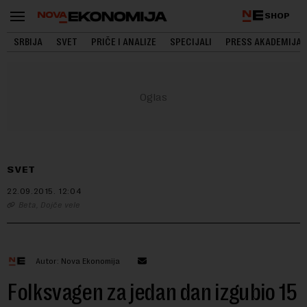
SHOP
SRBIJA
SVET
PRIČE I ANALIZE
SPECIJALI
PRESS AKADEMIJA
SVET
22.09.2015.
12:04
Beta, Dojče vele
Autor: Nova Ekonomija
Folksvagen za jedan dan izgubio 15