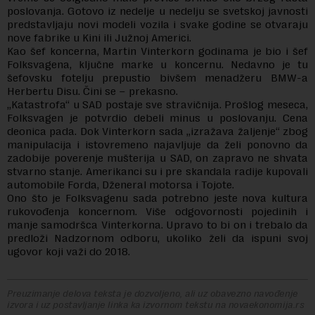
poslovanja. Gotovo iz nedelje u nedelju se svetskoj javnosti
predstavljaju novi modeli vozila i svake godine se otvaraju
nove fabrike u Kini ili Južnoj Americi.
Kao šef koncerna, Martin Vinterkorn godinama je bio i šef
Folksvagena, ključne marke u koncernu. Nedavno je tu
šefovsku fotelju prepustio bivšem menadžeru BMW-a
Herbertu Disu. Čini se – prekasno.
„Katastrofa“ u SAD postaje sve stravičnija. Prošlog meseca,
Folksvagen je potvrdio debeli minus u poslovanju. Cena
deonica pada. Dok Vinterkorn sada „izražava žaljenje“ zbog
manipulacija i istovremeno najavljuje da želi ponovno da
zadobije poverenje mušterija u SAD, on zapravo ne shvata
stvarno stanje. Amerikanci su i pre skandala radije kupovali
automobile Forda, Dženeral motorsa i Tojote.
Ono što je Folksvagenu sada potrebno jeste nova kultura
rukovođenja koncernom. Više odgovornosti pojedinih i
manje samodršca Vinterkorna. Upravo to bi on i trebalo da
predloži Nadzornom odboru, ukoliko želi da ispuni svoj
ugovor koji važi do 2018.
Preuzimanje delova teksta je dozvoljeno, ali uz obavezno navođenje
izvora i uz postavljanje linka ka izvornom tekstu na novaekonomija.rs