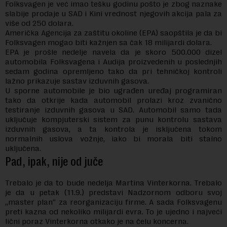
Folksvagen je već imao tešku godinu pošto je zbog naznake
slabije prodaje u SAD i Kini vrednost njegovih akcija pala za
više od 250 dolara.
Američka Agencija za zaštitu okoline (EPA) saopštila je da bi
Folksvagen mogao biti kažnjen sa čak 18 milijardi dolara.
EPA je prošle nedelje navela da je skoro 500.000 dizel
automobila Folksvagena i Audija proizvedenih u poslednjih
sedam godina opremljeno tako da pri tehničkoj kontroli
lažno prikazuje sastav izduvnih gasova.
U sporne automobile je bio ugrađen uređaj programiran
tako da otkrije kada automobil prolazi kroz zvanično
testiranje izduvnih gasova u SAD. Automobil samo tada
uključuje kompjuterski sistem za punu kontrolu sastava
izduvnih gasova, a ta kontrola je isključena tokom
normalnih uslova vožnje, iako bi morala biti stalno
uključena.
Pad, ipak, nije od juče
Trebalo je da to bude nedelja Martina Vinterkorna. Trebalo
je da u petak (11.9.) predstavi Nadzornom odboru svoj
„master plan“ za reorganizaciju firme. A sada Folksvagenu
preti kazna od nekoliko milijardi evra. To je ujedno i najveći
lični poraz Vinterkorna otkako je na čelu koncerna.