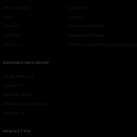
PRIČE I ANALIZE
NJUZLETER
VIDEO
KLIJENTI
PODCAST
POLITIKA PRIVATNOSTI
ODRŽIVOST
PRAVILA KORIŠĆENJA
LEPŠI ŽIVOT
SMERNICE ZA PRIMENU VEŠTAČKE INTELI
BUSSINES INFO GROUP
ONLINE EDUKACIJE
IZDAVAŠTVO
MEDIJSKE OBUKE
ORGANIZACIJA DOGADJAJA
EKONOM I JA
NEWSLETTER