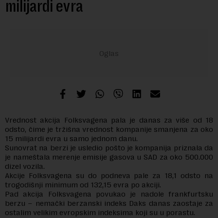
milijardi evra
Vrednost akcija Folksvagena pala je danas za više od 18
odsto, čime je tržišna vrednost kompanije smanjena za oko
15 milijardi evra u samo jednom danu.
Sunovrat na berzi je usledio pošto je kompanija priznala da
je nameštala merenje emisije gasova u SAD za oko 500.000
dizel vozila.
Akcije Folksvagena su do podneva pale za 18,1 odsto na
trogodišnji minimum od 132,15 evra po akciji.
Pad akcija Folksvagena povukao je nadole frankfurtsku
berzu – nemački berzanski indeks Daks danas zaostaje za
ostalim velikim evropskim indeksima koji su u porastu.