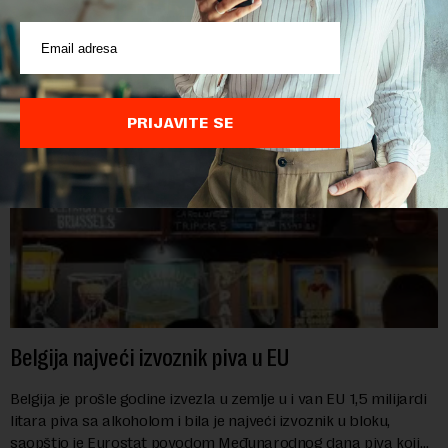
POVEZANI SADRŽAJI
PRIJAVITE SE
Belgija najveći izvoznik piva u EU
Belgija je prošle godine izvezla u zemlje u i van EU 1,5 milijardi
litara piva sa alkoholom i bila je najveći izvoznik u bloku,
saopštio je Eurostat povodom Međunarodnog dana piva koji