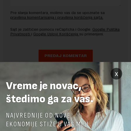
Pre slanja komentara, molimo vas da se upoznate sa
pravilima komentarisanja i pravilima korišćenja sajta.
Sajt je zaštićen pomocu reCaptcha i Google.
Google Politika
Privatnosti
i
Google Uslovi Korišćenja
su primenjeni.
x
Vreme je novac,
štedimo ga za vas.
NAJVREDNIJE OD NOVE
EKONOMIJE STIŽE U VAŠ MEJL.