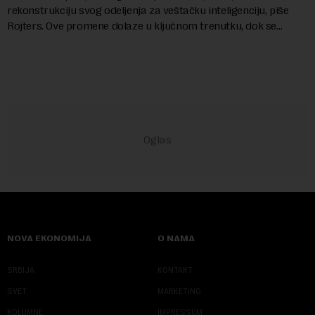
rekonstrukciju svog odeljenja za veštačku inteligenciju, piše
Rojters. Ove promene dolaze u ključnom trenutku, dok se
kompanija suočava sa sve većim pr...
NOVA EKONOMIJA
O NAMA
SRBIJA
KONTAKT
SVET
MARKETING
KOLUMNE
IMPRESSUM