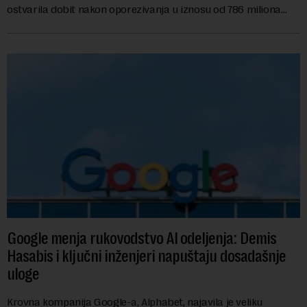
ostvarila dobit nakon oporezivanja u iznosu od 786 miliona
američkih dolara. Rezultatima su...
Google menja rukovodstvo AI odeljenja: Demis
Hasabis i ključni inženjeri napuštaju dosadašnje
uloge
Krovna kompanija Google-a, Alphabet, najavila je veliku