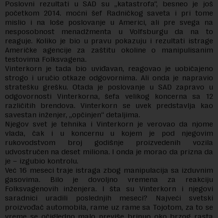
Poslovni rezultati u SAD su „katastrofa“, besneo je još
početkom 2014. moćni šef Radničkog saveta i pri tome
mislio i na loše poslovanje u Americi, ali pre svega na
nesposobnost menadžmenta u Volfsburgu da na to
reaguje. Koliko je bio u pravu pokazuju i rezultati istrage
Američke agencije za zaštitu okoline o manipulisanim
testovima Folksvagena.
Vinterkorn je tada bio uviđavan, reagovao je uobičajeno
strogo i uručio otkaze odgovornima. Ali onda je napravio
stratešku grešku. Otada je poslovanje u SAD zapravo u
odgovornosti Vinterkorna, šefa velikog koncerna sa 12
različitih brendova. Vinterkorn se uvek predstavlja kao
savestan inženjer, „opčinjen“ detaljima.
Njegov svet je tehnika i Vinterkorn je verovao da njome
vlada, čak i u koncernu u kojem je pod njegovim
rukovodstvom broj godišnje proizvedenih vozila
udvostručen na deset miliona. I onda je morao da prizna da
je – izgubio kontrolu.
Već 16 meseci traje istraga zbog manipulacija sa izduvnim
gasovima. Bilo je dovoljno vremena za reakciju
Folksvagenovih inženjera. I šta su Vinterkorn i njegovi
saradnici uradili poslednjih meseci? Najveći svetski
proizvođač automobila, rame uz rame sa Tojotom, za to se
vreme se očigledno malo previše brinuo oko brzog rasta