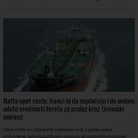
se obeležava danas. ...
Nafta opet raste: Iranci bi da naplaćuju i do sedam
odsto vrednosti tereta za prolaz kroz Ormuski
moreuz
Cene nafte su zabeležile značajan rast u petak usled
obnovljene zabrinutosti oko planova za ponovno otvaranje